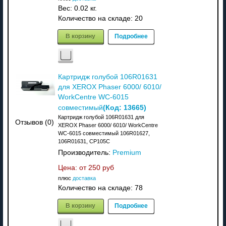
Вес:
0.02 кг.
Количество на складе:
20
В корзину
Подробнее
Картридж голубой 106R01631
для XEROX Phaser 6000/ 6010/
WorkCentre WC-6015
(Код:
13665
)
совместимый
Картридж голубой 106R01631 для
Отзывов (0)
XEROX Phaser 6000/ 6010/ WorkCentre
WC-6015 совместимый 106R01627,
106R01631, CP105C
Производитель:
Premium
Цена: от
250 руб
плюс
доставка
Количество на складе:
78
В корзину
Подробнее