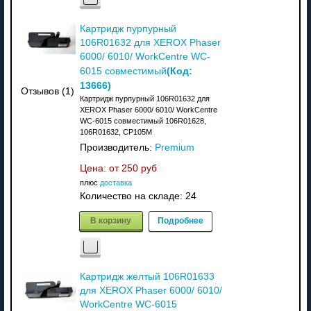
Картридж пурпурный
106R01632 для XEROX Phaser
6000/ 6010/ WorkCentre WC-
(Код:
6015 совместимый
13666
)
Отзывов (1)
Картридж пурпурный 106R01632 для
XEROX Phaser 6000/ 6010/ WorkCentre
WC-6015 совместимый 106R01628,
106R01632, CP105M
Производитель:
Premium
Цена: от
250 руб
плюс
доставка
Количество на складе:
24
В корзину
Подробнее
Картридж желтый 106R01633
для XEROX Phaser 6000/ 6010/
WorkCentre WC-6015