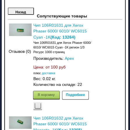
Сопутствующие товары
Чип 106R01631 для Xerox
Phaser 6000/ 6010/ WC6015
(Код:
13264
)
Cyan -1K
Чип 106R01631 для Xerox Phaser 6000/
6010/ WC6015 Cyan -1K регион 1/3
Отзывов (0)
Ресурс 1000 страниц
Производитель:
Apex
Цена: от
100 руб
плюс
доставка
Вес:
0.02 кг.
Количество на складе:
22
В корзину
Подробнее
Чип 106R01632 для Xerox
Phaser 6000/ 6010/ WC6015
(Код:
13265
)