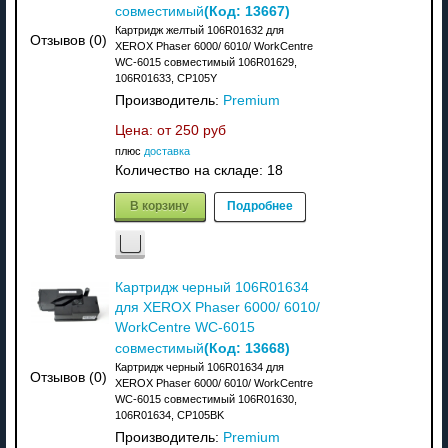
(Код:
13667
)
совместимый
Картридж желтый 106R01632 для
Отзывов (0)
XEROX Phaser 6000/ 6010/ WorkCentre
WC-6015 совместимый 106R01629,
106R01633, CP105Y
Производитель:
Premium
Цена: от
250 руб
плюс
доставка
Количество на складе:
18
В корзину
Подробнее
Картридж черный 106R01634
для XEROX Phaser 6000/ 6010/
WorkCentre WC-6015
(Код:
13668
)
совместимый
Картридж черный 106R01634 для
Отзывов (0)
XEROX Phaser 6000/ 6010/ WorkCentre
WC-6015 совместимый 106R01630,
106R01634, CP105BK
Производитель:
Premium