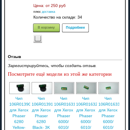
Цена: от
250 руб
плюс
доставка
Количество на складе:
34
В корзину
Подробнее
Отзыв
Зарегистрируйтесь, чтобы создать отзыв.
Посмотрите ещё модели из этой же категории
Чип
Чип
Чип
Чип
Чип
106R01390
106R01391
106R01631
106R01632
106R01633
для Xerox
для Xerox
для Xerox
для Xerox
для Xerox
Phaser
Phaser
Phaser
Phaser
Phaser
6280
6280
6000/
6000/
6000/
Yellow-
Black- 3K
6010/
6010/
6010/