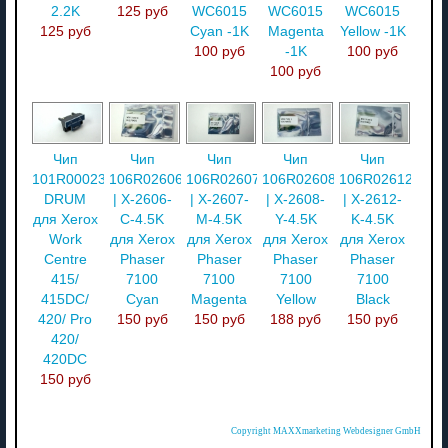
2.2K
125 руб
WC6015
WC6015
WC6015
125 руб
Cyan -1K
Magenta
Yellow -1K
100 руб
-1K
100 руб
100 руб
Чип
Чип
Чип
Чип
Чип
101R00023
106R02606
106R02607
106R02608
106R02612
DRUM
| X-2606-
| X-2607-
| X-2608-
| X-2612-
для Xerox
C-4.5K
M-4.5K
Y-4.5K
K-4.5K
Work
для Xerox
для Xerox
для Xerox
для Xerox
Centre
Phaser
Phaser
Phaser
Phaser
415/
7100
7100
7100
7100
415DC/
Cyan
Magenta
Yellow
Black
420/ Pro
150 руб
150 руб
188 руб
150 руб
420/
420DC
150 руб
Copyright MAXXmarketing Webdesigner GmbH