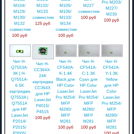
Pro M203/
M104/
M132/
M105/
M227
M227/
M129/
M133
M106/
совместимый
M230
M130/
совместимый
M133/
100 руб
100 руб
M132
125 руб
M134
совместимый
совместимый
100 руб
100 руб
Чип H-
Чип H-
Чип H-
Чип H-
Чип H-
Q7553A-
CF540A-
CF541A-
CF542A-
CC364X-
3K | H-
K-1.4K
C-1.3K
Y-1.3K
24K
Q7551A-
Black для
Cyan для
Yellow
картриджа
6.5K
HP Color
HP Color
для HP
CC364X
картриджа
LaserJet
LaserJet
Color
для HP
Q7553A |
Pro M254/
Pro M254/
LaserJet
LaserJet
Q7551A
MFP
MFP
Pro M254/
P4015/
для HP
M280/
M280/
MFP
P4515
LaserJet
MFP
MFP
M280/
100 руб
P2014/
M281
M281
MFP
P2015/
100 руб
100 руб
M281
P3005/
100 руб