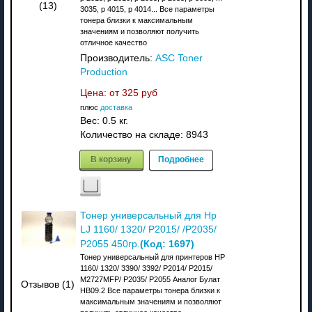
(13)
3035, p 4015, p 4014... Все параметры
тонера близки к максимальным
значениям и позволяют получить
отличное качество
Производитель:
ASC Toner
Production
Цена: от
325 руб
плюс
доставка
Вес:
0.5 кг.
Количество на складе:
8943
В корзину
Подробнее
Тонер универсальный для Hp
LJ 1160/ 1320/ P2015/ /P2035/
(Код:
1697
)
P2055 450гр.
Тонер универсальный для принтеров HP
1160/ 1320/ 3390/ 3392/ P2014/ P2015/
M2727MFP/ P2035/ P2055 Аналог Булат
Отзывов (1)
HB09.2 Все параметры тонера близки к
максимальным значениям и позволяют