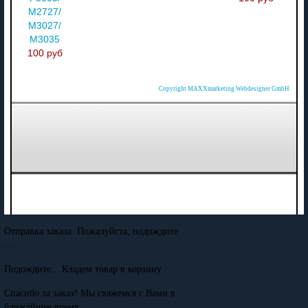
M2727/
M3027/
M3035
100 руб
Copyright MAXXmarketing Webdesigner GmbH
Отправка заказа. Пожалуйста, подождите
...
Подождите... Кладем товар в корзину
Спасибо за заказ! Мы свяжемся с Вами в
ближайшее время