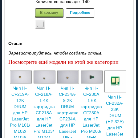
Количество на складе:
140
В корзину
Подробнее
Отзыв
Зарегистрируйтесь, чтобы создать отзыв.
Посмотрите ещё модели из этой же категории
Чип H-
Чип H-
Чип H-
Чип H-
CF219A-
CF218A-
CF234A-
CF230A
Чип H-
12K
1.4K
9.2K
-1.6K
CF232A-
DRUM
картриджа
DRUM
картриджа
23K
для HP
CF218A
картриджа
CF230A
DRUM
LaserJet
для HP
CF234A
для HP
(HP 32A)
Pro M101/
LaserJet
для HP
LaserJet
для HP
M102/
Pro M103/
LaserJet
Pro M203/
LaserJet
M103/
M104/
Ultra
MFP