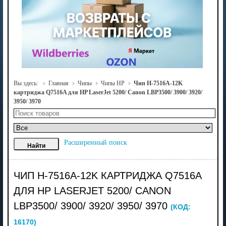
Вы здесь:
Главная
Чипы
Чипы HP
Чип H-7516A-12K
картриджа Q7516A для HP LaserJet 5200/ Canon LBP3500/ 3900/ 3920/
3950/ 3970
Расширенный поиск
ЧИП H-7516A-12K КАРТРИДЖА Q7516A
ДЛЯ HP LASERJET 5200/ CANON
LBP3500/ 3900/ 3920/ 3950/ 3970
(КОД:
16170
)