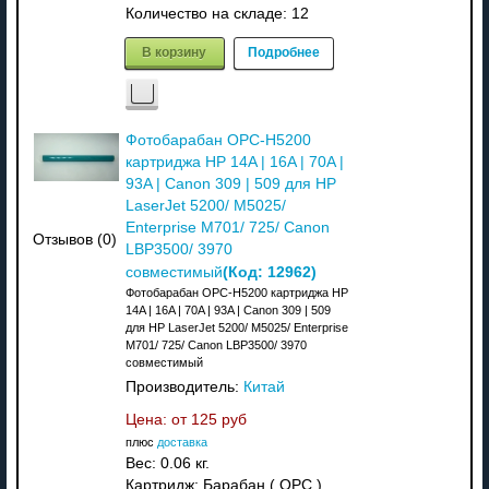
Количество на складе:
12
В корзину
Подробнее
Фотобарабан OPC-H5200
картриджа HP 14A | 16A | 70A |
93A | Canon 309 | 509 для HP
LaserJet 5200/ M5025/
Enterprise M701/ 725/ Canon
Отзывов (0)
LBP3500/ 3970
(Код:
12962
)
совместимый
Фотобарабан OPC-H5200 картриджа HP
14A | 16A | 70A | 93A | Canon 309 | 509
для HP LaserJet 5200/ M5025/ Enterprise
M701/ 725/ Canon LBP3500/ 3970
совместимый
Производитель:
Китай
Цена: от
125 руб
плюс
доставка
Вес:
0.06 кг.
Картридж: Барабан ( OPC )