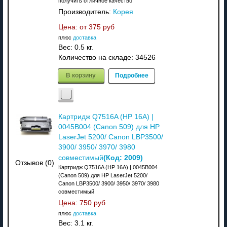
получить отличное качество
Производитель:
Корея
Цена: от
375 руб
плюс
доставка
Вес:
0.5 кг.
Количество на складе:
34526
В корзину
Подробнее
Картридж Q7516A (HP 16A) |
0045B004 (Canon 509) для HP
LaserJet 5200/ Canon LBP3500/
3900/ 3950/ 3970/ 3980
(Код:
2009
)
совместимый
Отзывов (0)
Картридж Q7516A (HP 16A) | 0045B004
(Canon 509) для HP LaserJet 5200/
Canon LBP3500/ 3900/ 3950/ 3970/ 3980
совместимый
Цена:
750 руб
плюс
доставка
Вес:
3.1 кг.