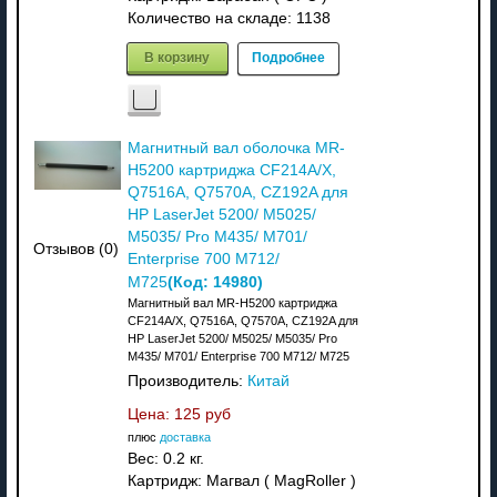
Количество на складе:
1138
В корзину
Подробнее
Магнитный вал оболочка MR-
H5200 картриджа CF214A/X,
Q7516A, Q7570A, CZ192A для
HP LaserJet 5200/ M5025/
M5035/ Pro M435/ M701/
Отзывов (0)
Enterprise 700 M712/
(Код:
14980
)
M725
Магнитный вал MR-H5200 картриджа
CF214A/X, Q7516A, Q7570A, CZ192A для
HP LaserJet 5200/ M5025/ M5035/ Pro
M435/ M701/ Enterprise 700 M712/ M725
Производитель:
Китай
Цена:
125 руб
плюс
доставка
Вес:
0.2 кг.
Картридж: Магвал ( MagRoller )