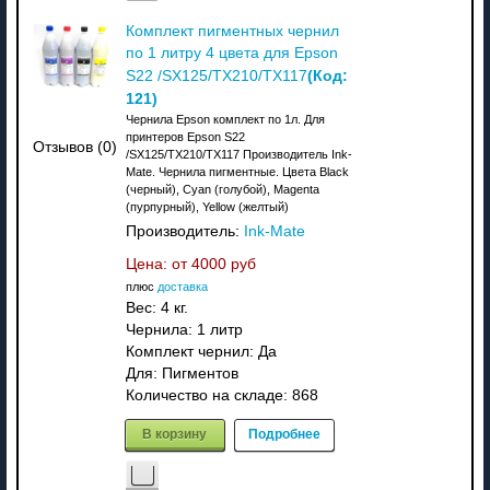
Комплект пигментных чернил
по 1 литру 4 цвета для Epson
(Код:
S22 /SX125/TX210/TX117
121
)
Чернила Epson комплект по 1л. Для
принтеров Epson S22
Отзывов (0)
/SX125/TX210/TX117 Производитель Ink-
Mate. Чернила пигментные. Цвета Black
(черный), Cyan (голубой), Magenta
(пурпурный), Yellow (желтый)
Производитель:
Ink-Mate
Цена: от
4000 руб
плюс
доставка
Вес:
4 кг.
Чернила: 1 литр
Комплект чернил: Да
Для: Пигментов
Количество на складе:
868
В корзину
Подробнее