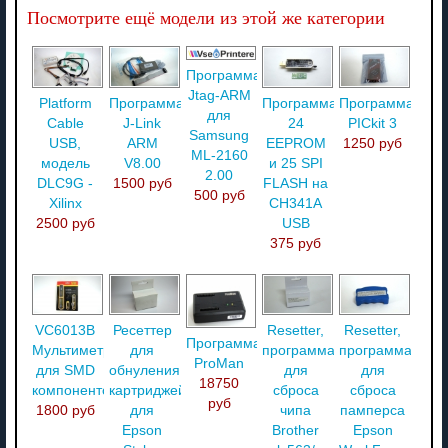
Посмотрите ещё модели из этой же категории
Программа
Jtag-ARM
Platform
Программатор
Программатор
Программатор
для
Cable
J-Link
24
PICkit 3
Samsung
USB,
ARM
EEPROM
1250 руб
ML-2160
модель
V8.00
и 25 SPI
2.00
DLC9G -
1500 руб
FLASH на
500 руб
Xilinx
CH341A
2500 руб
USB
375 руб
VC6013B
Ресеттер
Resetter,
Resetter,
Программатор
Мультиметр
для
программатор
программатор
ProMan
для SMD
обнуления
для
для
18750
компонентов
картриджей
сброса
сброса
руб
1800 руб
для
чипа
памперса
Epson
Brother
Epson