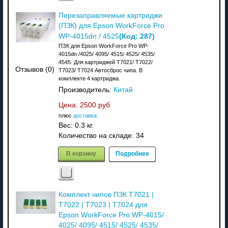
Перезаправляемые картриджи
(ПЗК) для Epson WorkForce Pro
(Код:
287
)
WP-4015dn / 4525
ПЗК для Epson WorkForce Pro WP-
4015dn /4025/ 4095/ 4515/ 4525/ 4535/
4545. Для картриджей T7021/ T7022/
Отзывов (0)
T7023/ T7024 Автосброс чипа. В
комплекте 4 картриджа.
Производитель:
Китай
Цена:
2500 руб
плюс
доставка
Вес:
0.3 кг.
Количество на складе:
34
В корзину
Подробнее
Комплект чипов ПЗК T7021 |
T7022 | T7023 | T7024 для
Epson WorkForce Pro WP-4015/
4025/ 4095/ 4515/ 4525/ 4535/