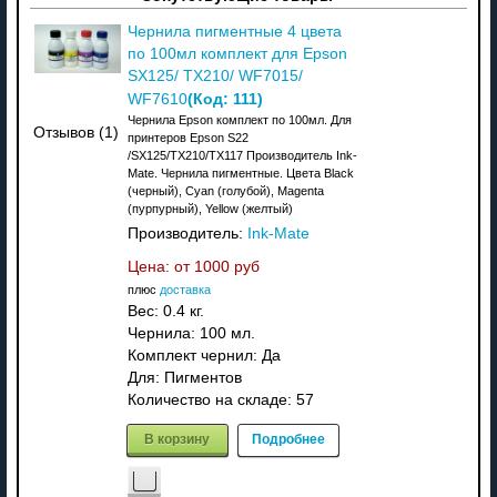
Чернила пигментные 4 цвета
по 100мл комплект для Epson
SX125/ TX210/ WF7015/
(Код:
111
)
WF7610
Чернила Epson комплект по 100мл. Для
Отзывов (1)
принтеров Epson S22
/SX125/TX210/TX117 Производитель Ink-
Mate. Чернила пигментные. Цвета Black
(черный), Cyan (голубой), Magenta
(пурпурный), Yellow (желтый)
Производитель:
Ink-Mate
Цена: от
1000 руб
плюс
доставка
Вес:
0.4 кг.
Чернила: 100 мл.
Комплект чернил: Да
Для: Пигментов
Количество на складе:
57
В корзину
Подробнее