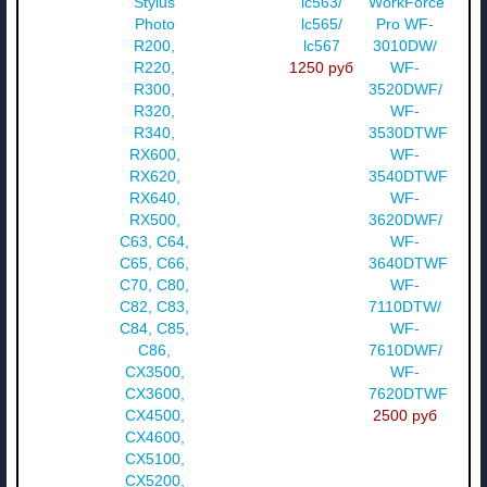
Stylus
lc563/
WorkForce
Photo
lc565/
Pro WF-
R200,
lc567
3010DW/
R220,
1250 руб
WF-
R300,
3520DWF/
R320,
WF-
R340,
3530DTWF/
RX600,
WF-
RX620,
3540DTWF/
RX640,
WF-
RX500,
3620DWF/
C63, C64,
WF-
C65, C66,
3640DTWF/
C70, C80,
WF-
C82, C83,
7110DTW/
C84, C85,
WF-
C86,
7610DWF/
CX3500,
WF-
CX3600,
7620DTWF
CX4500,
2500 руб
CX4600,
CX5100,
CX5200,