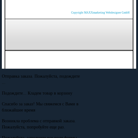
Copyright MAXXmarketing Webdesigner GmbH
Отправка заказа. Пожалуйста, подождите
...
Подождите... Кладем товар в корзину
Спасибо за заказ! Мы свяжемся с Вами в
ближайшее время
Возникла проблема с отправкой заказа.
Пожалуйста, попробуйте еще раз.
Пожалуйста, заполните все поля формы