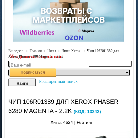
Вы здесь:
Главная
Чипы
Чипы Xerox
Чип 106R01389 для
Уведомить о наличии
Xerox Phaser 6280 Magenta - 2.2K
Подписаться
Расширенный поиск
ЧИП 106R01389 ДЛЯ XEROX PHASER
6280 MAGENTA - 2.2K
(КОД:
13242
)
Хиты:
4624
|
Рейтинг: