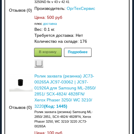
3250ND fix v 43 v 42 41
Производитель:
ОргТехСервис
Отзывов (0)
Цена:
500 руб
плюс
доставка
Вес:
0.1 кг.
Требуется доставка: Нет
Количество на складе:
176
В корзину
Подробнее
Ролик захвата (резинка) JC73-
00265A JC97-03062 | JC97-
01926A для Samsung ML-2850/
2851/ SCX-4824/ 4828FN/
Xerox Phaser 3250/ WC 3210/
(Код:
1445
)
3220
Отзывов (0)
Ролик захвата (резинка) Samsung ML-
2850/ 2851, SCX-4824/ 4828FN, Xerox
Phaser 3250, WC 3210/ 3220 JC73-
00265A
Цена:
100 руб