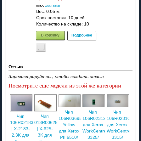
плюс
доставка
Вес:
0.05 кг.
Срок поставки:
10 дней
Количество на складе:
10
В корзину
Подробнее
Отзыв
Зарегистрируйтесь, чтобы создать отзыв.
Посмотрите ещё модели из этой же категории
Чип
Чип
Чип
Чип
Чип
106R03695
106R02312
106R02310
106R02183
013R00625
Yellow
для Xerox
для Xerox
| X-2183-
| X-625-
для Xerox
WorkCentre
WorkCentre
2.3K для
3K для
Ph 6510/
3325/
3315/