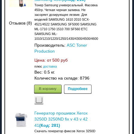
Тонер Samsung универсальный. Фасовка
450гр. Четкая черная заливка. Не
засоряет дозирующее лезвие. Для
моделей SAMSUNG 1610 2010 SCX-
Отзывов (8)
4521/4522 SAMSUNG SF5000 SAMSUNG
ML-1710 1750 1510 700 SF560 ETC
SAMSUNG ML-
1010/1210/1220/1250/1430/4300/4500/4600
Производитель:
ASC Toner
Production
Цена: от
500 руб
плюс
доставка
Вес:
0.5 кг.
Количество на складе:
8796
В корзину
Подробнее
Генератор прошивок Xerox
3250D 3250ND fix v 43 v 42
(Код:
281
)
41
Скачать генератор фиксов Xerox 3250D