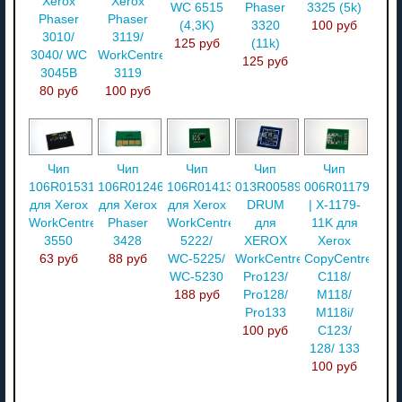
Xerox
Xerox
WC 6515
Phaser
3325 (5k)
Phaser
Phaser
(4,3K)
3320
100 руб
3010/
3119/
125 руб
(11k)
3040/ WC
WorkCentre
125 руб
3045B
3119
80 руб
100 руб
Чип
Чип
Чип
Чип
Чип
106R01531
106R01246
106R01413
013R00589
006R01179
для Xerox
для Xerox
для Xerox
DRUM
| X-1179-
WorkCentre
Phaser
WorkCentre
для
11K для
3550
3428
5222/
XEROX
Xerox
63 руб
88 руб
WC-5225/
WorkCentre
CopyCentre
WC-5230
Pro123/
C118/
188 руб
Pro128/
M118/
Pro133
M118i/
100 руб
C123/
128/ 133
100 руб