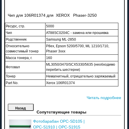
Чип для 106R01374 для XEROX Phaser-3250
Ресурс, стр.
5000
Чип
AT88SC0204C - замена или прошивка
Родственник
Samsung ML-2850
Относительно
P8ex, Epson 5200/5700, ML 1210/1710,
совместимый тонер
Phaser 3xxx
Масса тонера, г.
160
ML3050/3470/SCX5330/5635 (необходимо
Фотовал
перебить шестерни)
Тонер
Немагнитный, отрицательно заряжаемый
Part No.
Xerox 106R01374
Читать подробнее
Сопутствующие товары
Фотобарабан OPC-SD105 |
OPC-S1910 | OPC-S1915