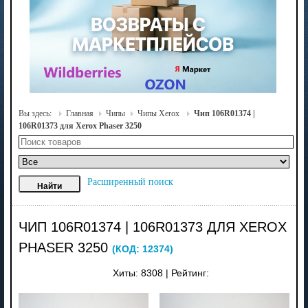
Вы здесь:
Главная
Чипы
Чипы Xerox
Чип 106R01374 |
106R01373 для Xerox Phaser 3250
Расширенный поиск
ЧИП 106R01374 | 106R01373 ДЛЯ XEROX
PHASER 3250
(КОД:
12374
)
Хиты:
8308
|
Рейтинг: