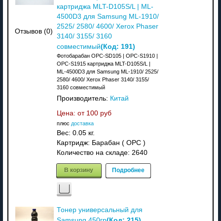
картриджа MLT-D105S/L | ML-
4500D3 для Samsung ML-1910/
2525/ 2580/ 4600/ Xerox Phaser
Отзывов (0)
3140/ 3155/ 3160
(Код:
191
)
совместимый
Фотобарабан OPC-SD105 | OPC-S1910 |
OPC-S1915 картриджа MLT-D105S/L |
ML-4500D3 для Samsung ML-1910/ 2525/
2580/ 4600/ Xerox Phaser 3140/ 3155/
3160 совместимый
Производитель:
Китай
Цена: от
100 руб
плюс
доставка
Вес:
0.05 кг.
Картридж: Барабан ( OPC )
Количество на складе:
2640
В корзину
Подробнее
Тонер универсальный для
(Код:
215
)
Samsung 450гр