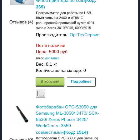
(Код:
чипов принтера по USB
369
)
Программатор для работы по USB.
Шьёт чипы на 24XX и АТ88. C
Отзывов (4)
расширенной прошивкой нулит d101
чипа и Xerox 3010/3045, 6000/6015
Производитель:
ОргТехСервис
Нет в наличии
Цена:
5000 руб
плюс
доставка
Вес:
0.1 кг.
Количество на складе:
0
В корзину
Подробнее
Фотобарабан OPC-S3050 для
Samsung ML-3050/ 3470/ SCX-
5530/ Xerox Phaser 3428/
WorkCentre 3550
(Код:
1514
)
совместимый
Фотобарабан OPC-S3050 для Samsung
Отзывов (0)