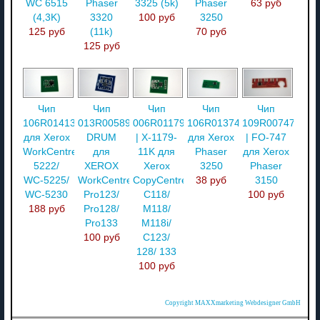
WC 6515
Phaser
3325 (5k)
Phaser
63 руб
(4,3K)
3320
100 руб
3250
125 руб
(11k)
70 руб
125 руб
Чип
Чип
Чип
Чип
Чип
106R01413
013R00589
006R01179
106R01374
109R00747
для Xerox
DRUM
| X-1179-
для Xerox
| FO-747
WorkCentre
для
11K для
Phaser
для Xerox
5222/
XEROX
Xerox
3250
Phaser
WC-5225/
WorkCentre
CopyCentre
38 руб
3150
WC-5230
Pro123/
C118/
100 руб
188 руб
Pro128/
M118/
Pro133
M118i/
100 руб
C123/
128/ 133
100 руб
Copyright MAXXmarketing Webdesigner GmbH