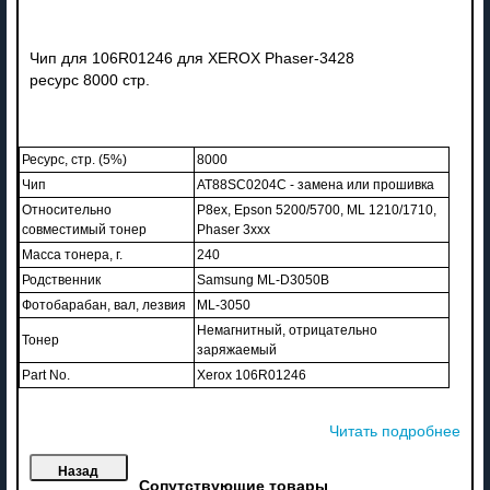
Чип для 106R01246 для XEROX Phaser-3428
ресурс 8000 стр.
Ресурс, стр. (5%)
8000
Чип
AT88SC0204C - замена или прошивка
Относительно
P8ex, Epson 5200/5700, ML 1210/1710,
совместимый тонер
Phaser 3xxx
Масса тонера, г.
240
Родственник
Samsung ML-D3050B
Фотобарабан, вал, лезвия
ML-3050
Немагнитный, отрицательно
Тонер
заряжаемый
Part No.
Xerox 106R01246
Читать подробнее
Сопутствующие товары