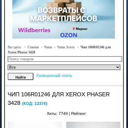
Вы здесь:
Главная
Чипы
Чипы Xerox
Чип 106R01246 для
Xerox Phaser 3428
Расширенный поиск
ЧИП 106R01246 ДЛЯ XEROX PHASER
3428
(КОД:
12376
)
Хиты:
7749
|
Рейтинг: