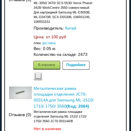
ML-3050/ 3470/ SCX-5530/ Xerox Phaser
3428/ WorkCentre 3550 совместимый
Для картриджей Samsung ML-D3050B,
ML-D3470B, SCX-D5530B, 106R01246,
106R01531.
Производитель:
Китай
Цена: от
100 руб
плюс
доставка
Вес:
0.05 кг.
Количество на складе:
2473
В корзину
Подробнее
Металлическая рамка
площадки отделения JC70-
00314A для Samsung ML-1510/
(Код:
2064
)
1710/ 1750/ 3560
Металлическая рамка площадки
Отзывов (0)
отделения Samsung ML-1510/ 1710/
1750/ 3560 JC70-00314A/B
Нет в наличии