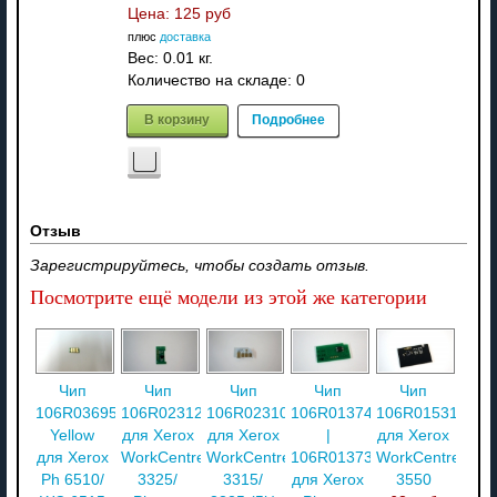
Цена:
125 руб
плюс
доставка
Вес:
0.01 кг.
Количество на складе:
0
В корзину
Подробнее
Отзыв
Зарегистрируйтесь, чтобы создать отзыв.
Посмотрите ещё модели из этой же категории
Чип
Чип
Чип
Чип
Чип
106R03695
106R02312
106R02310
106R01374
106R01531
Yellow
для Xerox
для Xerox
|
для Xerox
для Xerox
WorkCentre
WorkCentre
106R01373
WorkCentre
Ph 6510/
3325/
3315/
для Xerox
3550