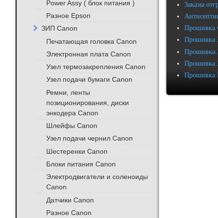
Power Assy ( блок питания )
Заказы отг
Разное Epson
Антисептик
ЗИП Canon
Прошивка 
Прошивка 
Печатающая головка Canon
Прошивка 
Электронная плата Canon
Прошивка 
Узел термозакрепления Canon
Прошивка 
Узел подачи бумаги Canon
Ремни, ленты
позиционирования, диски
энкодера Canon
Шлейфы Canon
Узел подачи чернил Canon
Шестеренки Canon
Блоки питания Canon
Электродвигатели и соленоиды
Canon
Датчики Canon
Разное Canon