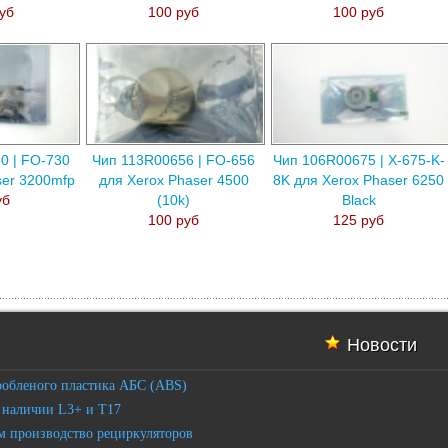
уб
100 руб
100 руб
0 | FO-730
Чип 113R00656 | FO-656
Чип 106R00675 | X-675-K-
ser 3200mfp
для Xerox Phaser 4500
8K для Xerox Phaser 6250
уб
(10k)
Black
100 руб
125 руб
Новости
робленого пластика АБС (ABS)
 наличии L3+ и T17
 производство рециркуляторов