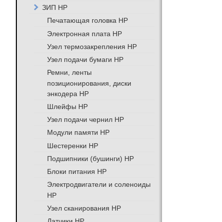
ЗИП HP
Печатающая головка HP
Электронная плата HP
Узел термозакрепления HP
Узел подачи бумаги HP
Ремни, ленты
позиционирования, диски
энкодера HP
Шлейфы HP
Узел подачи чернил HP
Модули памяти HP
Шестеренки HP
Подшипники (бушинги) HP
Блоки питания HP
Электродвигатели и соленоиды
HP
Узел сканирования HP
Датчики HP