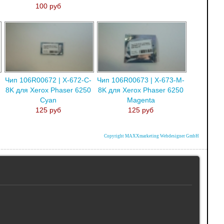
100 руб
Чип 106R00672 | X-672-C-
Чип 106R00673 | X-673-M-
8K для Xerox Phaser 6250
8K для Xerox Phaser 6250
Cyan
Magenta
125 руб
125 руб
Copyright MAXXmarketing Webdesigner GmbH