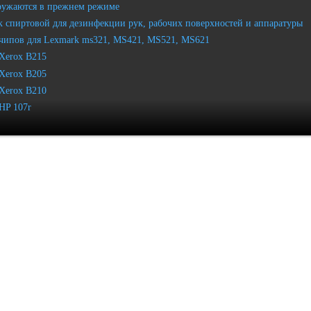
ружаются в прежнем режиме
 спиртовой для дезинфекции рук, рабочих поверхностей и аппаратуры
чипов для Lexmark ms321, MS421, MS521, MS621
Xerox B215
Xerox B205
Xerox B210
HP 107r