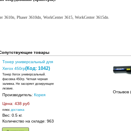
ser 3610n, Phaser 3610dn, WorkCenter 3615, WorkCenter 3615dn.
Сопутствующие товары
Тонер универсальный для
(Код:
1042
)
Xerox 450гр
Тонер Xerox универсальный.
фасовка 450гр. Четкая черная
заливка. Не засоряет дозирующее
лезвие.
Отзывов 
Производитель:
Корея
Цена:
438 руб
плюс
доставка
Вес:
0.5 кг.
Количество на складе:
963