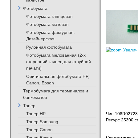
канистре
Фотобумага
Фотобумага глянцевая
Фотобумага матовая
Фотобумага фактурная.
Дизайнерская
Рулонная фотобумага
Увелич
Фотобумага мелованная (2-х
сторонний глянец для струйной
печати)
Оригинальная фотобумага HP,
Canon, Epson
Термобумага для терминалов и
банкоматов
Тонер
Тонер HP
Чип 106R02723
Ресурс 25300 с
Тонер Samsung
Тонер Canon
Тонер Epson
Совместимость 