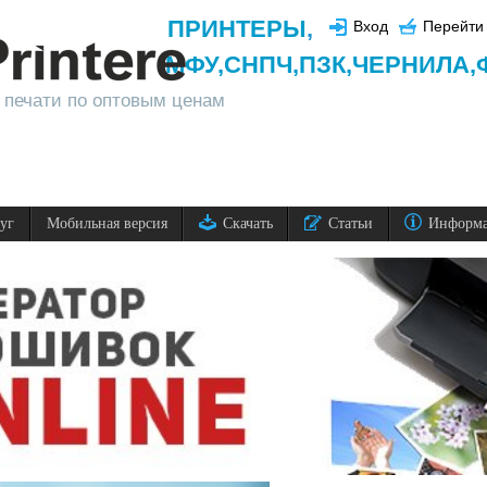
ПРИНТЕРЫ
,
Вход
Перейти 
МФУ,
СНПЧ,
ПЗК,
ЧЕРНИЛА,
 печати по оптовым ценам
луг
Мобильная версия
Скачать
Статьи
Информ