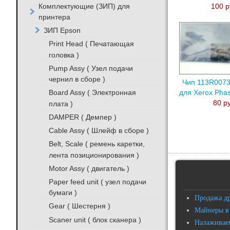
Комплектующие (ЗИП) для
100 р
принтера
ЗИП Epson
Print Head ( Печатающая
головка )
Pump Assy ( Узел подачи
чернил в сборе )
Чип 113R0073
Board Assy ( Электронная
для Xerox Pha
80 р
плата )
DAMPER ( Демпер )
Cable Assy ( Шлейф в сборе )
Belt, Scale ( ремень каретки,
лента позиционирования )
Motor Assy ( двигатель )
Paper feed unit ( узел подачи
бумаги )
Продажа д
Gear ( Шестерня )
Майнеры в
Scaner unit ( блок сканера )
Налаживаем