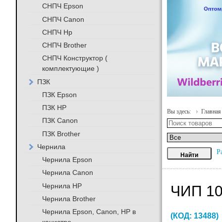
СНПЧ Epson
СНПЧ Canon
СНПЧ Hp
СНПЧ Brother
СНПЧ Конструктор (
комплектующие )
ПЗК
ПЗК Epson
ПЗК HP
Вы здесь:
Главная
ПЗК Canon
ПЗК Brother
Чернила
Р
Чернила Epson
Чернила Canon
Чернила HP
ЧИП 1
Чернила Brother
Чернила Epson, Canon, HP в
(КОД:
13488
)