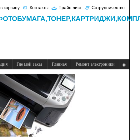
в корзину
Контакты
Прайс лист
Сотрудничество
ФОТОБУМАГА,
ТОНЕР,
КАРТРИДЖИ,
КОМП
ация
Где мой заказ
Главная
Ремонт электроники