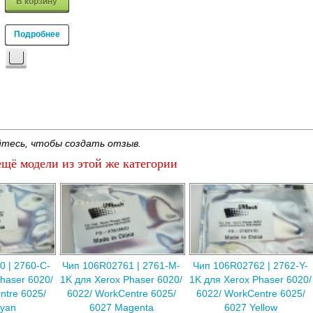
В корзину
Подробнее
тесь, чтобы создать отзыв.
щё модели из этой же категории
 | 2760-C-
Чип 106R02761 | 2761-M-
Чип 106R02762 | 2762-Y-
haser 6020/
1K для Xerox Phaser 6020/
1K для Xerox Phaser 6020/
ntre 6025/
6022/ WorkCentre 6025/
6022/ WorkCentre 6025/
yan
6027 Magenta
6027 Yellow