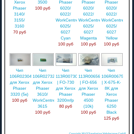
Xerox
3500
Phaser
Phaser
Phaser
Phaser
100 руб
6020/
6020/
6020/
3140/
6022/
6022/
6022/
3155/
WorkCentre
WorkCentre
WorkCentre
3160
6025/
6025/
6025/
70 руб
6027
6027
6027
Cyan
Magenta
Yellow
100 руб
100 руб
100 руб
Чип
Чип
Чип
Чип
Чип
106R02304
106R02732
113R00730
113R00656
106R00675
для Xerox
для Xerox
| FO-730
| FO-656
| X-675-K-
Phaser
Phaser
для Xerox
для Xerox
8K для
3320 (5к)
3610/
Phaser
Phaser
Xerox
100 руб
WorkCentre
3200mfp
4500
Phaser
3615
80 руб
(10k)
6250
100 руб
100 руб
Black
125 руб
Copyright MAXXmarketing Webdesigner GmbH