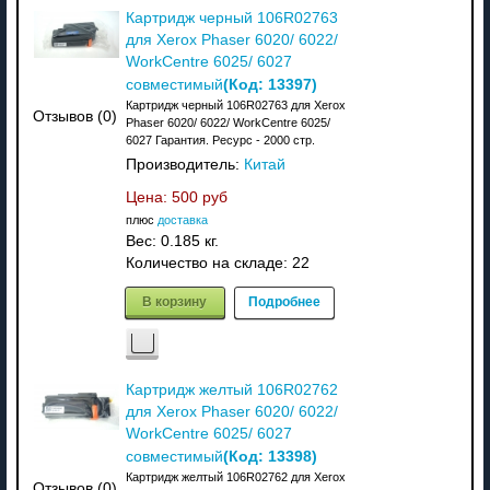
Картридж черный 106R02763
для Xerox Phaser 6020/ 6022/
WorkCentre 6025/ 6027
(Код:
13397
)
совместимый
Картридж черный 106R02763 для Xerox
Отзывов (0)
Phaser 6020/ 6022/ WorkCentre 6025/
6027 Гарантия. Ресурс - 2000 стр.
Производитель:
Китай
Цена:
500 руб
плюс
доставка
Вес:
0.185 кг.
Количество на складе:
22
В корзину
Подробнее
Картридж желтый 106R02762
для Xerox Phaser 6020/ 6022/
WorkCentre 6025/ 6027
(Код:
13398
)
совместимый
Картридж желтый 106R02762 для Xerox
Отзывов (0)