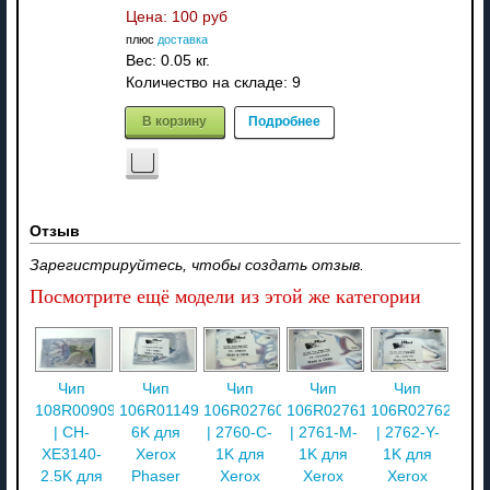
Цена:
100 руб
плюс
доставка
Вес:
0.05 кг.
Количество на складе:
9
В корзину
Подробнее
Отзыв
Зарегистрируйтесь, чтобы создать отзыв.
Посмотрите ещё модели из этой же категории
Чип
Чип
Чип
Чип
Чип
108R00909
106R01149-
106R02760
106R02761
106R02762
| CH-
6K для
| 2760-C-
| 2761-M-
| 2762-Y-
XE3140-
Xerox
1K для
1K для
1K для
2.5K для
Phaser
Xerox
Xerox
Xerox