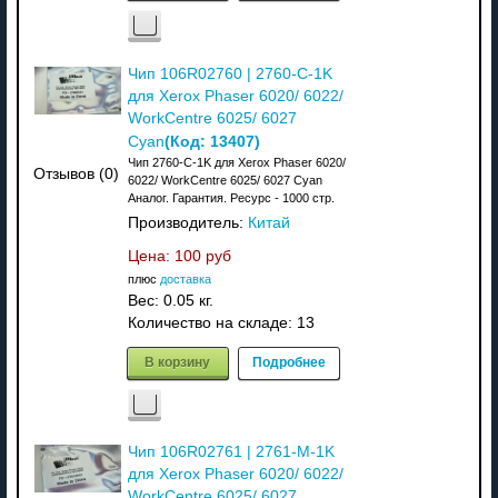
Чип 106R02760 | 2760-C-1K
для Xerox Phaser 6020/ 6022/
WorkCentre 6025/ 6027
(Код:
13407
)
Cyan
Чип 2760-C-1K для Xerox Phaser 6020/
Отзывов (0)
6022/ WorkCentre 6025/ 6027 Cyan
Аналог. Гарантия. Ресурс - 1000 стр.
Производитель:
Китай
Цена:
100 руб
плюс
доставка
Вес:
0.05 кг.
Количество на складе:
13
В корзину
Подробнее
Чип 106R02761 | 2761-M-1K
для Xerox Phaser 6020/ 6022/
WorkCentre 6025/ 6027