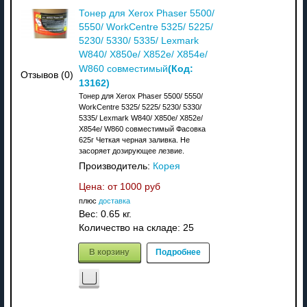
Тонер для Xerox Phaser 5500/
5550/ WorkCentre 5325/ 5225/
5230/ 5330/ 5335/ Lexmark
W840/ X850e/ X852e/ X854e/
(Код:
W860 совместимый
Отзывов (0)
13162
)
Тонер для Xerox Phaser 5500/ 5550/
WorkCentre 5325/ 5225/ 5230/ 5330/
5335/ Lexmark W840/ X850e/ X852e/
X854e/ W860 совместимый Фасовка
625г Четкая черная заливка. Не
засоряет дозирующее лезвие.
Производитель:
Корея
Цена: от
1000 руб
плюс
доставка
Вес:
0.65 кг.
Количество на складе:
25
В корзину
Подробнее