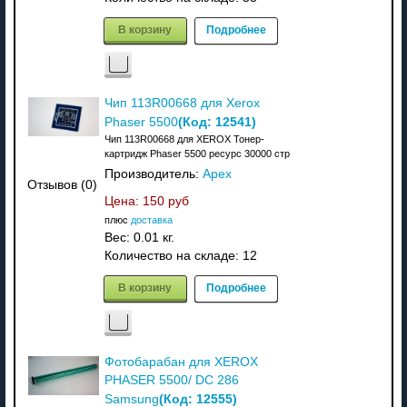
В корзину
Подробнее
Чип 113R00668 для Xerox
(Код:
12541
)
Phaser 5500
Чип 113R00668 для XEROX Тонер-
картридж Phaser 5500 ресурс 30000 стр
Производитель:
Apex
Отзывов (0)
Цена:
150 руб
плюс
доставка
Вес:
0.01 кг.
Количество на складе:
12
В корзину
Подробнее
Фотобарабан для XEROX
PHASER 5500/ DC 286
(Код:
12555
)
Samsung