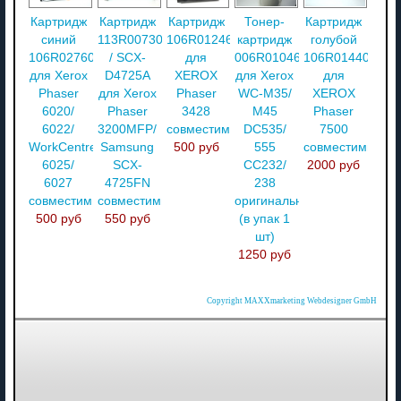
Картридж
Картридж
Картридж
Тонер-
Картридж
синий
113R00730
106R01246
картридж
голубой
106R02760
/ SCX-
для
006R01046
106R01440
для Xerox
D4725A
XEROX
для Xerox
для
Phaser
для Xerox
Phaser
WC-M35/
XEROX
6020/
Phaser
3428
M45
Phaser
6022/
3200MFP/
совместимый
DC535/
7500
WorkCentre
Samsung
500 руб
555
совместимый
6025/
SCX-
CC232/
2000 руб
6027
4725FN
238
совместимый
совместимый
оригинальный
500 руб
550 руб
(в упак 1
шт)
1250 руб
Copyright MAXXmarketing Webdesigner GmbH