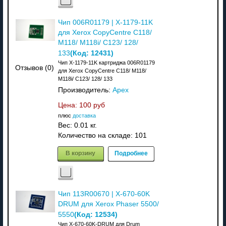
Чип 006R01179 | X-1179-11K
для Xerox CopyCentre C118/
M118/ M118i/ C123/ 128/
(Код:
12431
)
133
Чип X-1179-11K картриджа 006R01179
Отзывов (0)
для Xerox CopyCentre C118/ M118/
M118i/ C123/ 128/ 133
Производитель:
Apex
Цена:
100 руб
плюс
доставка
Вес:
0.01 кг.
Количество на складе:
101
В корзину
Подробнее
Чип 113R00670 | X-670-60K
DRUM для Xerox Phaser 5500/
(Код:
12534
)
5550
Чип X-670-60K-DRUM для Drum