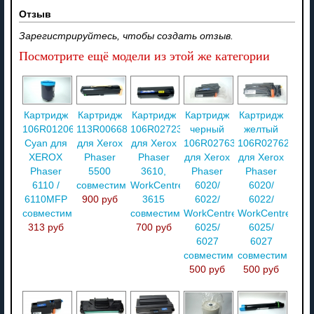
Отзыв
Зарегистрируйтесь, чтобы создать отзыв.
Посмотрите ещё модели из этой же категории
Картридж
Картридж
Картридж
Картридж
Картридж
106R01206
113R00668
106R02723
черный
желтый
Cyan для
для Xerox
для Xerox
106R02763
106R02762
XEROX
Phaser
Phaser
для Xerox
для Xerox
Phaser
5500
3610,
Phaser
Phaser
6110 /
совместимый
WorkCentre
6020/
6020/
6110MFP
900 руб
3615
6022/
6022/
совместимый
совместимый
WorkCentre
WorkCentre
313 руб
700 руб
6025/
6025/
6027
6027
совместимый
совместимый
500 руб
500 руб