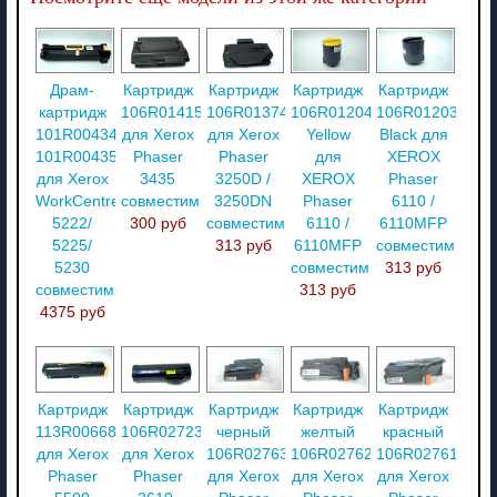
Драм-
Картридж
Картридж
Картридж
Картридж
картридж
106R01415
106R01374
106R01204
106R01203
101R00434
для Xerox
для Xerox
Yellow
Black для
101R00435
Phaser
Phaser
для
XEROX
для Xerox
3435
3250D /
XEROX
Phaser
WorkCentre
совместимый
3250DN
Phaser
6110 /
5222/
300 руб
совместимый
6110 /
6110MFP
5225/
313 руб
6110MFP
совместимый
5230
совместимый
313 руб
совместимый
313 руб
4375 руб
Картридж
Картридж
Картридж
Картридж
Картридж
113R00668
106R02723
черный
желтый
красный
для Xerox
для Xerox
106R02763
106R02762
106R02761
Phaser
Phaser
для Xerox
для Xerox
для Xerox