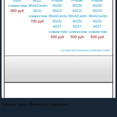
5500
3610,
Phaser
Phaser
Phaser
совместимый
WorkCentre
6020/
6020/
6020/
900 руб
3615
6022/
6022/
6022/
совместимый
WorkCentre
WorkCentre
WorkCentre
700 руб
6025/
6025/
6025/
6027
6027
6027
совместимый
совместимый
совместимый
500 руб
500 руб
500 руб
Copyright MAXXmarketing Webdesigner GmbH
Отправка заказа. Пожалуйста, подождите
...