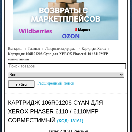
Вы здесь:
Главная
Лазерные картриджи
Картридж Xerox
Картридж 106R01206 Cyan для XEROX Phaser 6110 / 6110MFP
совместимый
Расширенный поиск
КАРТРИДЖ 106R01206 CYAN ДЛЯ
XEROX PHASER 6110 / 6110MFP
СОВМЕСТИМЫЙ
(КОД:
13161
)
Хиты:
4869
|
Рейтинг: