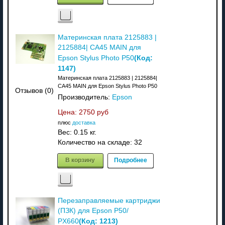
Материнская плата 2125883 |
2125884| CA45 MAIN для
(Код:
Epson Stylus Photo P50
1147
)
Материнская плата 2125883 | 2125884|
CA45 MAIN для Epson Stylus Photo P50
Отзывов (0)
Производитель:
Epson
Цена:
2750 руб
плюс
доставка
Вес:
0.15 кг.
Количество на складе:
32
В корзину
Подробнее
Перезаправляемые картриджи
(ПЗК) для Epson P50/
(Код:
1213
)
PX660