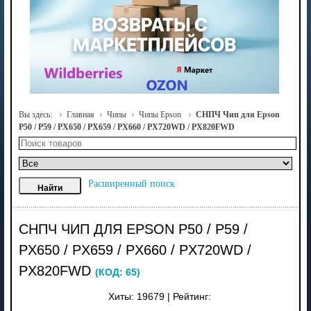
Вы здесь:
Главная
Чипы
Чипы Epson
СНПЧ Чип для Epson
P50 / P59 / PX650 / PX659 / PX660 / PX720WD / PX820FWD
Расширенный поиск
СНПЧ ЧИП ДЛЯ EPSON P50 / P59 /
PX650 / PX659 / PX660 / PX720WD /
PX820FWD
(КОД:
65
)
Хиты:
19679
|
Рейтинг: