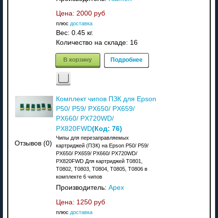
Цена:
2000 руб
плюс
доставка
Вес:
0.45 кг.
Количество на складе:
16
В корзину
Подробнее
Комплект чипов ПЗК для Epson
P50/ P59/ PX650/ PX659/
PX660/ PX720WD/
(Код:
76
)
PX820FWD
Чипы для перезаправляемых
Отзывов (0)
картриджей (ПЗК) на Epson P50/ P59/
PX650/ PX659/ PX660/ PX720WD/
PX820FWD Для картриджей T0801,
T0802, T0803, T0804, T0805, T0806 в
комплекте 6 чипов
Производитель:
Apex
Цена:
1250 руб
плюс
доставка