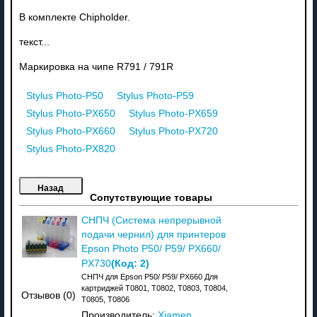
В комплекте Chipholder.
текст...
Маркировка на чипе R791 / 791R
Stylus Photo-P50
Stylus Photo-P59
Stylus Photo-PX650
Stylus Photo-PX659
Stylus Photo-PX660
Stylus Photo-PX720
Stylus Photo-PX820
Сопутствующие товары
СНПЧ (Система непрерывной
подачи чернил) для принтеров
Epson Photo P50/ P59/ PX660/
(Код:
2
)
PX730
СНПЧ для Epson P50/ P59/ PX660 Для
картриджей T0801, T0802, T0803, T0804,
Отзывов (0)
T0805, T0806
Производитель:
Xiamen