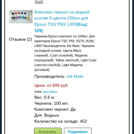
Комплект чернил на водной
основе 6 цветов 100мл для
(Код:
Epson T50/ P50/ L800
109
)
Чернила Epson комплект по 100мл. Для
Отзывов (2)
принтеров Epson T50, P50, R270, R290,
L800 Производитель Ink-Mate. Чернила
на водной основе. Цвета Black
(черный), Cyan (голубой), Magenta
(пурпурный), Yellow (желтый), Light Cyan
(светло-голубой), Light Magenta
(розовый)
Производитель:
Ink-Mate
Цена: от
600 руб
плюс
доставка
Вес:
0.6 кг.
Чернила: 100 мл.
Комплект чернил: Да
Для: Водных
Количество на складе:
452
В корзину
Подробнее