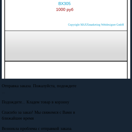
BX305
1000 руб
Copyright MAXXmarketing Webdesigner GmbH
Отправка заказа. Пожалуйста, подождите
...
Подождите... Кладем товар в корзину
Спасибо за заказ! Мы свяжемся с Вами в
ближайшее время
Возникла проблема с отправкой заказа.