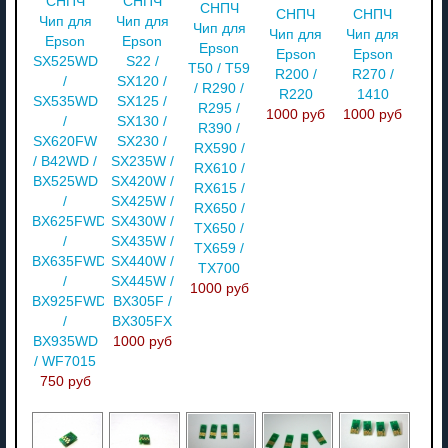
СНПЧ
СНПЧ
СНПЧ
СНПЧ
СНПЧ
Чип для
Чип для
Чип для
Чип для
Чип для
Epson
Epson
Epson
Epson
Epson
SX525WD
S22 /
T50 / T59
R200 /
R270 /
/
SX120 /
/ R290 /
R220
1410
SX535WD
SX125 /
R295 /
1000 руб
1000 руб
/
SX130 /
R390 /
SX620FW
SX230 /
RX590 /
/ B42WD /
SX235W /
RX610 /
BX525WD
SX420W /
RX615 /
/
SX425W /
RX650 /
BX625FWD
SX430W /
TX650 /
/
SX435W /
TX659 /
BX635FWD
SX440W /
TX700
/
SX445W /
1000 руб
BX925FWD
BX305F /
/
BX305FX
BX935WD
1000 руб
/ WF7015
750 руб