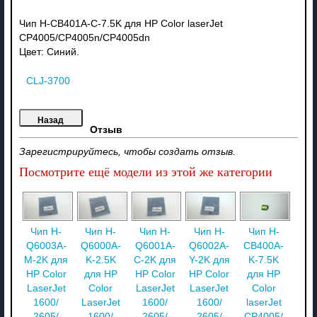
Чип H-CB401A-C-7.5K для HP Color laserJet
CP4005/CP4005n/CP4005dn
Цвет: Синий.
CLJ-3700
Отзыв
Зарегистрируйтесь, чтобы создать отзыв.
Посмотрите ещё модели из этой же категории
Чип H-
Чип H-
Чип H-
Чип H-
Чип H-
Q6003A-
Q6000A-
Q6001A-
Q6002A-
CB400A-
M-2K для
K-2.5K
C-2K для
Y-2K для
K-7.5K
HP Color
для HP
HP Color
HP Color
для HP
LaserJet
Color
LaserJet
LaserJet
Color
1600/
LaserJet
1600/
1600/
laserJet
2605/
1600/
2605/
2605/
CP4005/