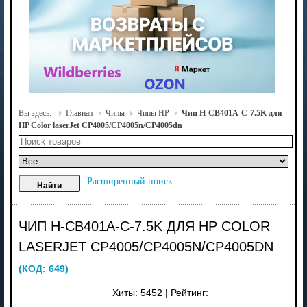
Вы здесь:
Главная
Чипы
Чипы HP
Чип H-CB401A-C-7.5K для
HP Color laserJet CP4005/CP4005n/CP4005dn
Расширенный поиск
ЧИП H-CB401A-C-7.5K ДЛЯ HP COLOR
LASERJET CP4005/CP4005N/CP4005DN
(КОД:
649
)
Хиты:
5452
|
Рейтинг: