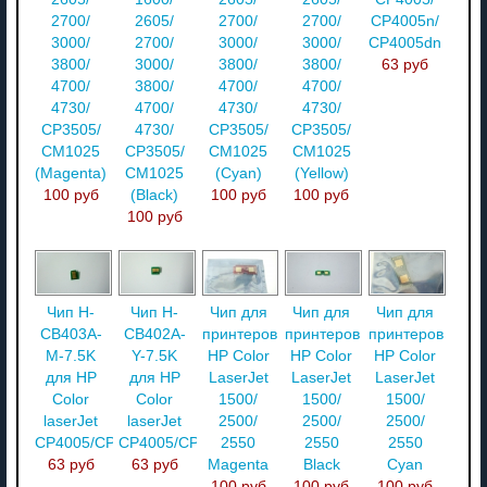
2700/
2605/
2700/
2700/
CP4005n/
3000/
2700/
3000/
3000/
CP4005dn
3800/
3000/
3800/
3800/
63 руб
4700/
3800/
4700/
4700/
4730/
4700/
4730/
4730/
CP3505/
4730/
CP3505/
CP3505/
CM1025
CP3505/
CM1025
CM1025
(Magenta)
CM1025
(Cyan)
(Yellow)
100 руб
(Black)
100 руб
100 руб
100 руб
Чип H-
Чип H-
Чип для
Чип для
Чип для
CB403A-
CB402A-
принтеров
принтеров
принтеров
M-7.5K
Y-7.5K
HP Color
HP Color
HP Color
для HP
для HP
LaserJet
LaserJet
LaserJet
Color
Color
1500/
1500/
1500/
laserJet
laserJet
2500/
2500/
2500/
CP4005/CP4005n/CP4005dn
CP4005/CP4005n/CP4005dn
2550
2550
2550
63 руб
63 руб
Magenta
Black
Cyan
100 руб
100 руб
100 руб