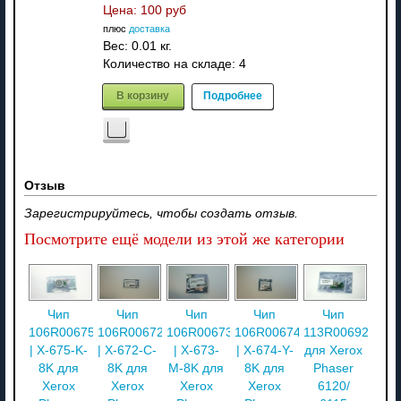
Цена:
100 руб
плюс
доставка
Вес:
0.01 кг.
Количество на складе:
4
В корзину
Подробнее
Отзыв
Зарегистрируйтесь, чтобы создать отзыв.
Посмотрите ещё модели из этой же категории
Чип
Чип
Чип
Чип
Чип
106R00675
106R00672
106R00673
106R00674
113R00692
| X-675-K-
| X-672-C-
| X-673-
| X-674-Y-
для Xerox
8K для
8K для
M-8K для
8K для
Phaser
Xerox
Xerox
Xerox
Xerox
6120/