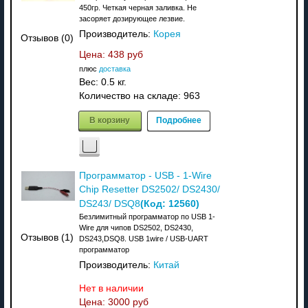
450гр. Четкая черная заливка. Не
засоряет дозирующее лезвие.
Производитель:
Корея
Отзывов (0)
Цена:
438 руб
плюс
доставка
Вес:
0.5 кг.
Количество на складе:
963
В корзину
Подробнее
Программатор - USB - 1-Wire
Chip Resetter DS2502/ DS2430/
(Код:
12560
)
DS243/ DSQ8
Безлимитный программатор по USB 1-
Wire для чипов DS2502, DS2430,
Отзывов (1)
DS243,DSQ8. USB 1wire / USB-UART
программатор
Производитель:
Китай
Нет в наличии
Цена:
3000 руб