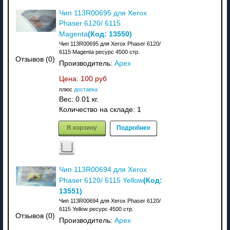
Чип 113R00695 для Xerox
Phaser 6120/ 6115
(Код:
13550
)
Magenta
Чип 113R00695 для Xerox Phaser 6120/
6115 Magenta ресурс 4500 стр.
Отзывов (0)
Производитель:
Apex
Цена:
100 руб
плюс
доставка
Вес:
0.01 кг.
Количество на складе:
1
В корзину
Подробнее
Чип 113R00694 для Xerox
(Код:
Phaser 6120/ 6115 Yellow
13551
)
Чип 113R00694 для Xerox Phaser 6120/
6115 Yellow ресурс 4500 стр.
Отзывов (0)
Производитель:
Apex