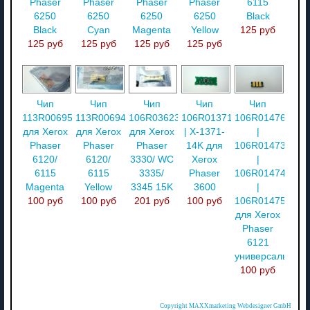
Phaser
Phaser
Phaser
Phaser
6115
6250
6250
6250
6250
Black
Black
Cyan
Magenta
Yellow
125 руб
125 руб
125 руб
125 руб
125 руб
Чип
Чип
Чип
Чип
Чип
113R00695
113R00694
106R03623
106R01371
106R01476
для Xerox
для Xerox
для Xerox
| X-1371-
|
Phaser
Phaser
Phaser
14K для
106R01473
6120/
6120/
3330/ WC
Xerox
|
6115
6115
3335/
Phaser
106R01474
Magenta
Yellow
3345 15K
3600
|
100 руб
100 руб
201 руб
100 руб
106R01475
для Xerox
Phaser
6121
универсальный
100 руб
Copyright MAXXmarketing Webdesigner GmbH