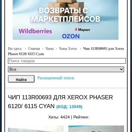
Вы здесь:
Главная
Чипы
Чипы Xerox
Чип 113R00693 для Xerox
Phaser 6120/ 6115 Cyan
Расширенный поиск
ЧИП 113R00693 ДЛЯ XEROX PHASER
6120/ 6115 CYAN
(КОД:
13549
)
Хиты:
4424
|
Рейтинг: