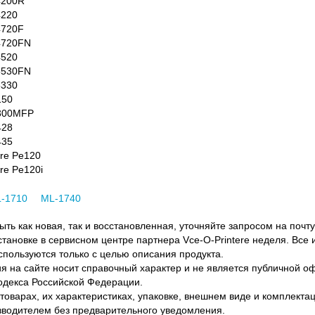
4200R
4220
4720F
4720FN
4520
5530FN
5330
150
3300MFP
428
435
re Pe120
re Pe120i
-1710
ML-1740
ть как новая, так и восстановленная, уточняйте запросом на почту
становке в сервисном центре партнера Vce-O-Printere неделя. Все
спользуются только с целью описания продукта.
 на сайте носит справочный характер и не является публичной 
одекса Российской Федерации.
оварах, их характеристиках, упаковке, внешнем виде и комплектаци
водителем без предварительного уведомления.