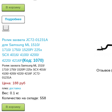
В корзину
Подробнее
Ролик захвата JC72-01231A
для Samsung ML 1510/
1710/ 1750/ 1520P/ 225x
SCX 4016/ 4100/ 4200/
(Код:
1070
)
4220/ 4216F
Ролик захвата Samsung ML 1510/
1710/ 1750/ 1520P/ 225x SCX 4016/
Отзывов 
4100/ 4200/ 4220/ 4216F JC72-
01231A
Цена:
188 руб
плюс
доставка
Вес:
0.1 кг.
Количество на складе:
558
В корзину