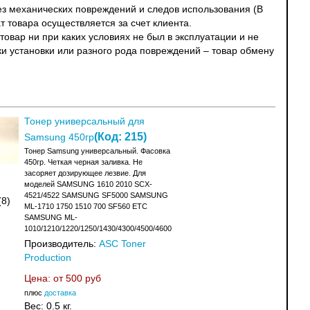
без механических повреждений и следов использования (В
т товара осуществляется за счет клиента.
овар ни при каких условиях не был в эксплуатации и не
ки установки или разного рода повреждений – товар обмену
Тонер универсальный для
(Код:
215
)
Samsung 450гр
Тонер Samsung универсальный. Фасовка
450гр. Четкая черная заливка. Не
засоряет дозирующее лезвие. Для
моделей SAMSUNG 1610 2010 SCX-
4521/4522 SAMSUNG SF5000 SAMSUNG
(8)
ML-1710 1750 1510 700 SF560 ETC
SAMSUNG ML-
1010/1210/1220/1250/1430/4300/4500/4600
Производитель:
ASC Toner
Production
Цена: от
500 руб
плюс
доставка
Вес:
0.5 кг.