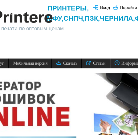
ПРИНТЕРЫ
,
Вход
Перейти 
МФУ,
СНПЧ,
ПЗК,
ЧЕРНИЛА,
 печати по оптовым ценам
луг
Мобильная версия
Скачать
Статьи
Информ