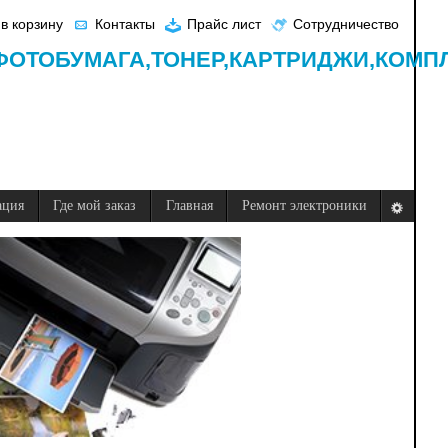
в корзину
Контакты
Прайс лист
Сотрудничество
ФОТОБУМАГА,
ТОНЕР,
КАРТРИДЖИ,
КОМП
ация
Где мой заказ
Главная
Ремонт электроники