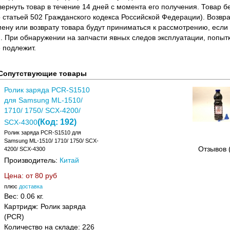
вернуть товар в течение 14 дней с момента его получения. Товар 
о статьей 502 Гражданского кодекса Российской Федерации). Возвра
ену или возврату товара будут приниматься к рассмотрению, если т
. При обнаружении на запчасти явных следов эксплуатации, попыт
 подлежит.
Сопутствующие товары
Ролик заряда PCR-S1510
для Samsung ML-1510/
1710/ 1750/ SCX-4200/
(Код:
192
)
SCX-4300
Ролик заряда PCR-S1510 для
Samsung ML-1510/ 1710/ 1750/ SCX-
Отзывов 
4200/ SCX-4300
Производитель:
Китай
Цена: от
80 руб
плюс
доставка
Вес:
0.06 кг.
Картридж: Ролик заряда
(PCR)
Количество на складе:
226