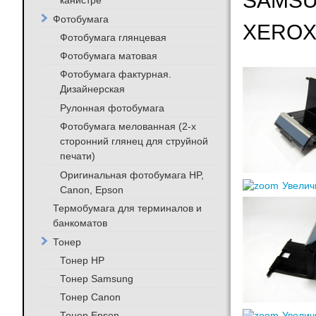
SAMSUN
канистре
Фотобумага
XEROX 
Фотобумага глянцевая
Фотобумага матовая
Фотобумага фактурная.
Дизайнерская
Рулонная фотобумага
Фотобумага мелованная (2-х
сторонний глянец для струйной
печати)
Оригинальная фотобумага HP,
Увелич
Canon, Epson
Термобумага для терминалов и
банкоматов
Тонер
Тонер HP
Тонер Samsung
Тонер Canon
Тонер Epson
Увелич