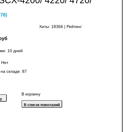
SCX-4200/ 4220/ 4720/
176
)
Хиты:
18366
|
Рейтинг:
руб
ки: 10 дней
:
Нет
 на складе:
87
:
В корзину