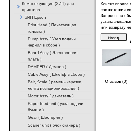
Комплектующие (ЗИП) для
Клиент вправе 
принтера
соответствии с
Запросы по обм
ЗИП Epson
устанавливался
Print Head ( Печатающая
или возврату не
головка )
Pump Assy ( Узел подачи
чернил в сборе )
Board Assy ( Электронная
плата )
DAMPER ( Демпер )
Cable Assy ( Шлейф в сборе )
Отзывов (0)
Belt, Scale ( ремень каретки,
лента позиционирования )
Motor Assy ( двигатель )
Paper feed unit ( узел подачи
бумаги )
Gear ( Шестерня )
Scaner unit ( блок сканера )