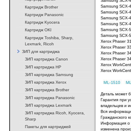
Samsung SCX-
Samsung SCX-
Картридж Brother
Samsung SCX-
Картридж Panasonic
Samsung SCX-
Картридж Kyocera
Samsung SCX-
Картридж OKI
Samsung SCX-
Samsung SCX-
Картридж Toshiba, Sharp,
Xerox Phaser 3
Lexmark, Ricoh
Xerox Phaser 
ЗИП для картриджа
Xerox Phaser 3
ЗИП картриджа Canon
Xerox Phaser 3
Xerox WorkCent
ЗИП картриджа HP
Xerox WorkCent
ЗИП картриджа Samsung
ЗИП картриджа Xerox
ML-1510
ML
ЗИП картриджа Brother
Деталь может бы
ЗИП картриджа Panasonic
Гарантия при у
ЗИП картриджа Lexmark
владельцев и и
Вся информация
ЗИП картриджа Ricoh, Kyocera,
Гражданского к
Sharp
Информация о т
Пакеты для картриджей
изменена произ