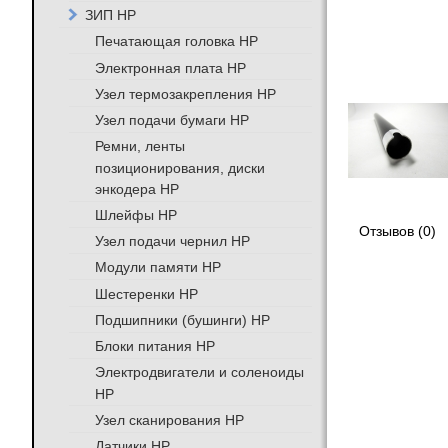
ЗИП HP
Печатающая головка HP
Электронная плата HP
Узел термозакрепления HP
Узел подачи бумаги HP
Ремни, ленты
позиционирования, диски
энкодера HP
Шлейфы HP
Отзывов (0)
Узел подачи чернил HP
Модули памяти HP
Шестеренки HP
Подшипники (бушинги) HP
Блоки питания HP
Электродвигатели и соленоиды
HP
Узел сканирования HP
Датчики HP