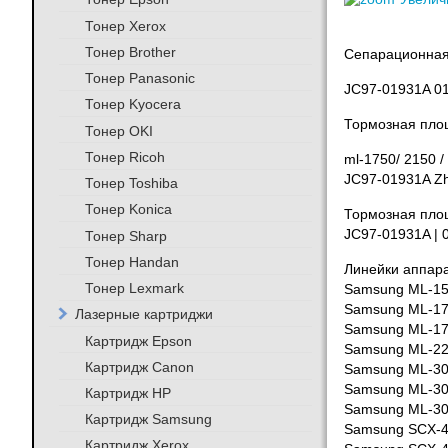
Тонер Xerox
Тонер Brother
Сепарационная
Тонер Panasonic
JC97-01931A 0
Тонер Kyocera
Тормозная пло
Тонер OKI
Тонер Ricoh
ml-1750/ 2150 /
JC97-01931A Z
Тонер Toshiba
Тонер Konica
Тормозная площ
JC97-01931A | 
Тонер Sharp
Тонер Handan
Линейки аппара
Тонер Lexmark
Samsung ML-1
Samsung ML-1
Лазерные картриджи
Samsung ML-1
Картридж Epson
Samsung ML-2
Картридж Canon
Samsung ML-3
Samsung ML-3
Картридж HP
Samsung ML-3
Картридж Samsung
Samsung SCX-
Картридж Xerox