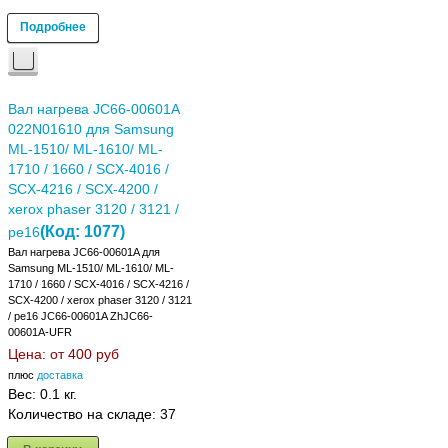
Подробнее
Вал нагрева JC66-00601A
022N01610 для Samsung
ML-1510/ ML-1610/ ML-
1710 / 1660 / SCX-4016 /
SCX-4216 / SCX-4200 /
xerox phaser 3120 / 3121 /
(Код:
1077
)
pe16
Вал нагрева JC66-00601A для
Samsung ML-1510/ ML-1610/ ML-
1710 / 1660 / SCX-4016 / SCX-4216 /
SCX-4200 / xerox phaser 3120 / 3121
/ pe16 JC66-00601A ZhJC66-
00601A-UFR
Цена: от
400 руб
плюс
доставка
Вес:
0.1 кг.
Количество на складе:
37