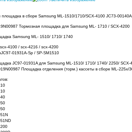
 площадка в сборе Samsung ML-1510/1710/SCX-4100 JC73-00140
19N00987 Тормозная площадка для Samsung ML- 1710 / SCX-4200
щадка Samsung ML- 1510/ 1710/ 1740
 scx-4100 / scx-4216 / scx-4200
hJC97-01931A-Sp / SP-SM1510
адка JC97-01931A для Samsung ML-1510/ 1710/ 1740/ 2250/ SCX-420
019N00987 Площадка отделения (торм.) кассеты в сборе ML-225х/
тов:
510
710
740
250
050
051N
051ND
4200