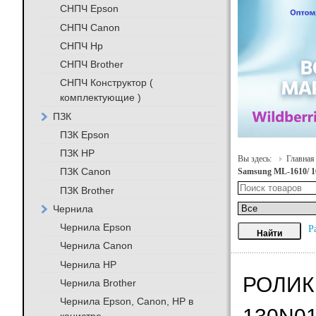
СНПЧ Epson
СНПЧ Canon
СНПЧ Hp
СНПЧ Brother
СНПЧ Конструктор (
комплектующие )
ПЗК
ПЗК Epson
ПЗК HP
Вы здесь:
Главная
ПЗК Canon
Samsung ML-1610/ 16
ПЗК Brother
Чернила
Чернила Epson
Р
Чернила Canon
Чернила HP
РОЛИК 
Чернила Brother
Чернила Epson, Canon, HP в