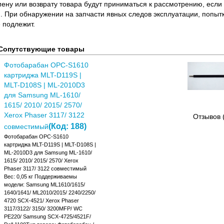
ену или возврату товара будут приниматься к рассмотрению, если т
. При обнаружении на запчасти явных следов эксплуатации, попыт
 подлежит.
Сопутствующие товары
Фотобарабан OPC-S1610
картриджа MLT-D119S |
MLT-D108S | ML-2010D3
для Samsung ML-1610/
1615/ 2010/ 2015/ 2570/
Xerox Phaser 3117/ 3122
Отзывов 
(Код:
188
)
совместимый
Фотобарабан OPC-S1610
картриджа MLT-D119S | MLT-D108S |
ML-2010D3 для Samsung ML-1610/
1615/ 2010/ 2015/ 2570/ Xerox
Phaser 3117/ 3122 совместимый
Вес: 0,05 кг Поддерживаемы
модели: Samsung ML1610/1615/
1640/1641/ ML2010/2015/ 2240/2250/
4720 SCX-4521/ Xerox Phaser
3117/3122/ 3150/ 3200MFP/ WC
PE220/ Samsung SCX-4725/4521F/