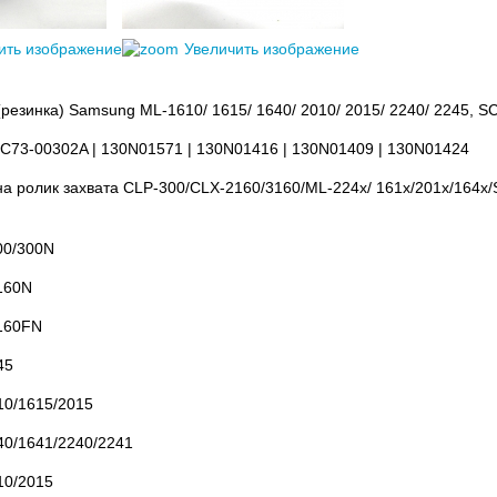
ить изображение
Увеличить изображение
(резинка) Samsung ML-1610/ 1615/ 1640/ 2010/ 2015/ 2240/ 2245, S
JC73-00302A | 130N01571 | 130N01416 | 130N01409 | 130N01424
 на ролик захвата CLP-300/CLX-2160/3160/ML-224x/ 161x/201x/164x
00/300N
160N
160FN
45
0/1615/2015
0/1641/2240/2241
0/2015