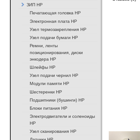
ЗИП HP
Печатающая головка HP
Электронная плата HP
Узел термозакрепления HP
Узел подачи бумаги HP
Ремни, ленты
позиционирования, диски
энкодера HP
Шлейфы HP
Узел подачи чернил HP
Модули памяти HP
Шестеренки HP
Подшипники (бушинги) HP
Блоки питания HP
Электродвигатели и соленоиды
HP
Узел сканирования HP
Датчики HP