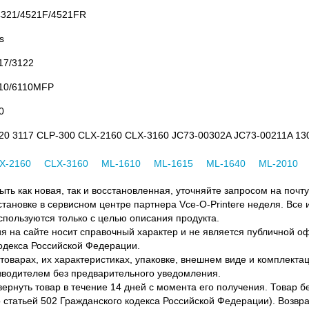
321/4521F/4521FR
s
17/3122
110/6110MFP
0
220 3117 CLP-300 CLX-2160 CLX-3160 JC73-00302A JC73-00211A 1
X-2160
CLX-3160
ML-1610
ML-1615
ML-1640
ML-2010
ть как новая, так и восстановленная, уточняйте запросом на почту
становке в сервисном центре партнера Vce-O-Printere неделя. Все
спользуются только с целью описания продукта.
 на сайте носит справочный характер и не является публичной 
одекса Российской Федерации.
оварах, их характеристиках, упаковке, внешнем виде и комплектаци
водителем без предварительного уведомления.
вернуть товар в течение 14 дней с момента его получения. Товар 
о статьей 502 Гражданского кодекса Российской Федерации). Возвра