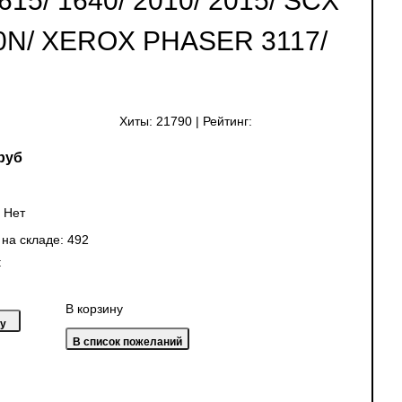
5/ 1640/ 2010/ 2015/ SCX
160N/ XEROX PHASER 3117/
Хиты:
21790
|
Рейтинг:
руб
:
Нет
 на складе:
492
:
В корзину