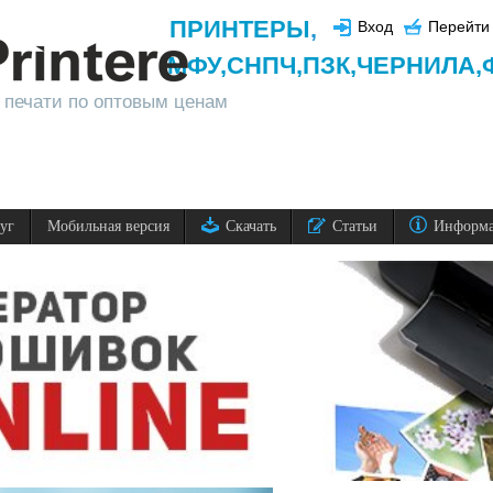
ПРИНТЕРЫ
,
Вход
Перейти 
МФУ,
СНПЧ,
ПЗК,
ЧЕРНИЛА,
 печати по оптовым ценам
луг
Мобильная версия
Скачать
Статьи
Информ