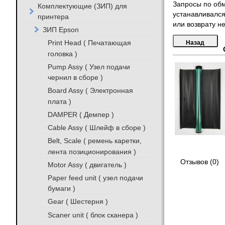
Запросы по обм
Комплектующие (ЗИП) для
устанавливался
принтера
или возврату не
ЗИП Epson
Print Head ( Печатающая
головка )
Pump Assy ( Узел подачи
чернил в сборе )
Board Assy ( Электронная
плата )
DAMPER ( Демпер )
Cable Assy ( Шлейф в сборе )
Belt, Scale ( ремень каретки,
лента позиционирования )
Отзывов (0)
Motor Assy ( двигатель )
Paper feed unit ( узел подачи
бумаги )
Gear ( Шестерня )
Scaner unit ( блок сканера )