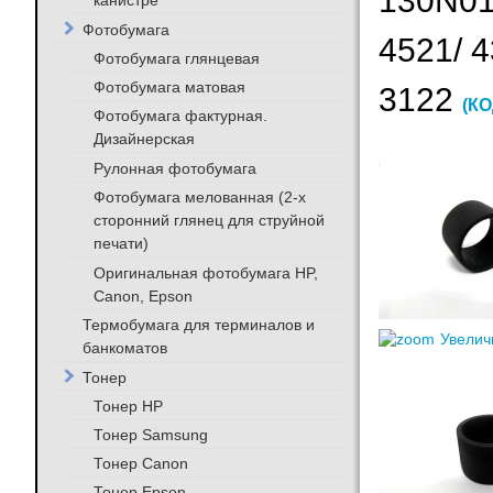
130N01
канистре
Фотобумага
4521/ 
Фотобумага глянцевая
Фотобумага матовая
3122
(КО
Фотобумага фактурная.
Дизайнерская
Рулонная фотобумага
Фотобумага мелованная (2-х
сторонний глянец для струйной
печати)
Оригинальная фотобумага HP,
Canon, Epson
Термобумага для терминалов и
Увелич
банкоматов
Тонер
Тонер HP
Тонер Samsung
Тонер Canon
Тонер Epson