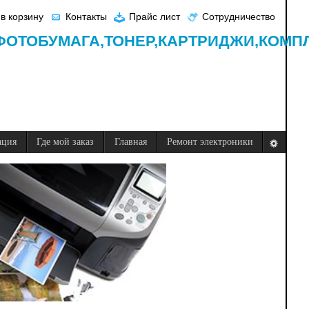
в корзину
Контакты
Прайс лист
Сотрудничество
ФОТОБУМАГА,
ТОНЕР,
КАРТРИДЖИ,
КОМП
ация
Где мой заказ
Главная
Ремонт электроники