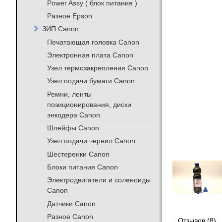
Power Assy ( блок питания )
Разное Epson
ЗИП Canon
Печатающая головка Canon
Электронная плата Canon
Узел термозакрепления Canon
Узел подачи бумаги Canon
Ремни, ленты
позиционирования, диски
энкодера Canon
Шлейфы Canon
Узел подачи чернил Canon
Шестеренки Canon
Блоки питания Canon
Электродвигатели и соленоиды
Canon
Датчики Canon
Разное Canon
Отзывов (8)