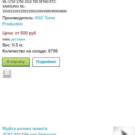
ML-1710 1750 1510 700 SF560 ETC
SAMSUNG ML-
1010/1210/1220/1250/1430/4300/4500/4600
Производитель:
ASC Toner
Production
Цена: от
500 руб
плюс
доставка
Вес:
0.5 кг.
Количество на складе:
8796
В корзину
Подробнее
Муфта ролика захвата
JC97-02179A для Samsung