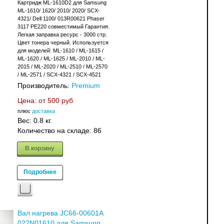
Картридж ML-1610D2 для Samsung
ML-1610/ 1620/ 2010/ 2020/ SCX-
4321/ Dell 1100/ 013R00621 Phaser
3117 PE220 совместимый Гарантия.
Легкая заправка ресурс - 3000 стр.
Цвет тонера черный. Используется
для моделей: ML-1610 / ML-1615 /
ML-1620 / ML-1625 / ML-2010 / ML-
2015 / ML-2020 / ML-2510 / ML-2570
/ ML-2571 / SCX-4321 / SCX-4521
Производитель:
Premium
Цена: от
500 руб
плюс
доставка
Вес:
0.8 кг.
Количество на складе:
86
В корзину
Подробнее
Вал нагрева JC66-00601A
022N01610 для Samsung