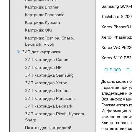
Samsung SCX-4
Картридж Brother
Картридж Panasonic
Toshiba e-St200
Картридж Kyocera
Xerox Phaser31
Картридж OKI
Xerox Phaser6
Картридж Toshiba, Sharp,
Lexmark, Ricoh
Xerox WC РE22
ЗИП для картриджа
Xerox 6110 PE
ЗИП картриджа Canon
ЗИП картриджа HP
CLP-300
CL
ЗИП картриджа Samsung
Деталь может бы
ЗИП картриджа Xerox
Гарантия при у
ЗИП картриджа Brother
владельцев и и
ЗИП картриджа Panasonic
Вся информация
Гражданского к
ЗИП картриджа Lexmark
Информация о т
ЗИП картриджа Ricoh, Kyocera,
изменена произ
Sharp
Клиент вправе 
Пакеты для картриджей
соответствии с