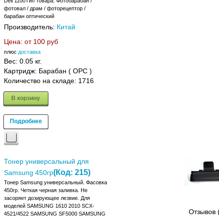
Dell 1100Тип товара: Фотобарабан /
фотовал / драм / фоторецептор /
барабан оптический
Производитель:
Китай
Цена: от
100 руб
плюс
доставка
Вес:
0.05 кг.
Картридж: Барабан ( OPC )
Количество на складе:
1716
В корзину
Подробнее
Тонер универсальный для
(Код:
215
)
Samsung 450гр
Тонер Samsung универсальный. Фасовка
450гр. Четкая черная заливка. Не
засоряет дозирующее лезвие. Для
моделей SAMSUNG 1610 2010 SCX-
Отзывов 
4521/4522 SAMSUNG SF5000 SAMSUNG