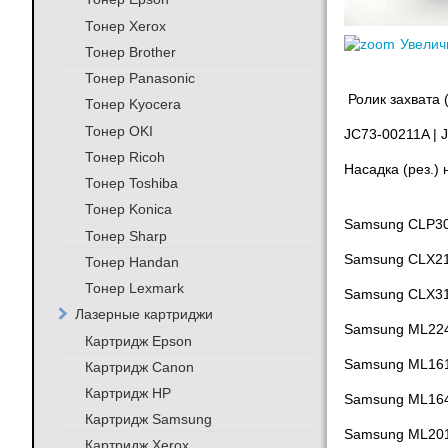
Тонер Xerox
Увелич
Тонер Brother
Тонер Panasonic
Ролик захвата 
Тонер Kyocera
Тонер OKI
JC73-00211A | 
Тонер Ricoh
Насадка (рез.)
Тонер Toshiba
Тонер Konica
Samsung CLP3
Тонер Sharp
Samsung CLX2
Тонер Handan
Тонер Lexmark
Samsung CLX3
Лазерные картриджи
Samsung ML22
Картридж Epson
Samsung ML161
Картридж Canon
Картридж HP
Samsung ML164
Картридж Samsung
Samsung ML201
Картридж Xerox