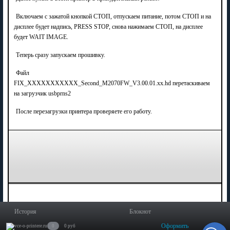
Включаем с зажатой кнопкой СТОП, отпускаем питание, потом
СТОП
и на
дисплее будет надпись, PRESS STOP, снова нажимаем
СТОП,
на дисплее
будет WAIT IMAGE.
Теперь сразу запускаем прошивку.
Файл
FIX_XXXXXXXXXXX_Second_M2070
FW
_V3.00.01.
xx
.hd
перетаскиваем
на загрузчик usbprns2
После перезагрузки принтера проверяете его работу.
История
Блокнот
Оформить
0
0 руб