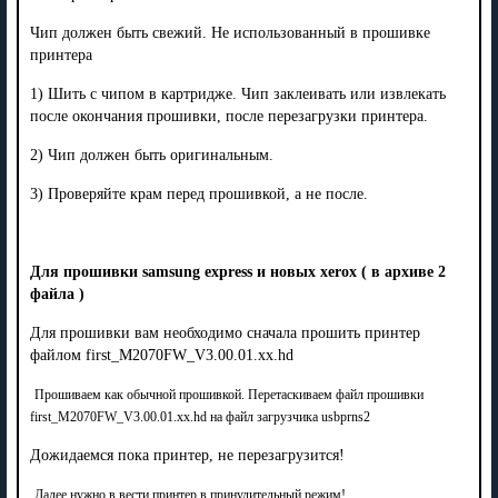
Чип должен быть свежий. Не использованный в прошивке
принтера
1) Шить с чипом в картридже. Чип заклеивать или извлекать
после окончания прошивки, после перезагрузки принтера.
2) Чип должен быть оригинальным.
3) Проверяйте крам перед прошивкой, а не после.
Для прошивки samsung express и новых xerox ( в архиве 2
файла )
Для прошивки вам необходимо сначала прошить принтер
файлом first_M2070FW_V3.00.01.
xx
.hd
Прошиваем как обычной прошивкой. Перетаскиваем файл прошивки
first_M2070
FW
_V3.00.01.
xx
.hd
на файл загрузчика usbprns2
Дожидаемся пока принтер, не перезагрузится!
Далее нужно в вести принтер в принудительный режим!