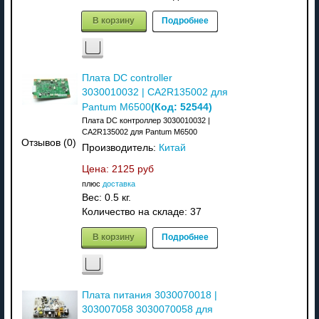
В корзину
Подробнее
Плата DC controller
3030010032 | CA2R135002 для
(Код:
52544
)
Pantum M6500
Плата DC контроллер 3030010032 |
CA2R135002 для Pantum M6500
Отзывов (0)
Производитель:
Китай
Цена:
2125 руб
плюс
доставка
Вес:
0.5 кг.
Количество на складе:
37
В корзину
Подробнее
Плата питания 3030070018 |
303007058 3030070058 для