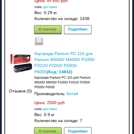
Цена: от
450 руб
плюс
доставка
Вес:
0.29 кг.
Количество на складе:
1438
В корзину
Подробнее
Картридж Pantum PC-110 для
Pantum M5000/ M6000/ P1000/
P2010/ P2050/ P5005/
(Код:
14842
)
P6005
Картридж Pantum PC-110 для Pantum
M5000/ M6000/ P1000/ P2010/ P2050/
P5005/ P6005
Отзывов (0)
Производитель:
Китай
Цена:
2500 руб
плюс
доставка
Вес:
0.9 кг.
Количество на складе:
7
В корзину
Подробнее