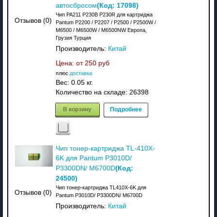
(Код:
17098
)
автосбросом
Чип PA211 P230B P230R для картриджа
Отзывов (0)
Pantum P2200 / P2207 / P2500 / P2500W /
M6500 / M6500W / M6500NW Европа,
Грузия Турция
Производитель:
Китай
Цена: от
250 руб
плюс
доставка
Вес:
0.05 кг.
Количество на складе:
26398
В корзину
Подробнее
Чип тонер-картриджа TL-410X-
6K для Pantum P3010D/
(Код:
P3300DN/ M6700D
24500
)
Чип тонер-картриджа TL410X-6K для
Отзывов (0)
Pantum P3010D/ P3300DN/ M6700D
Производитель:
Китай