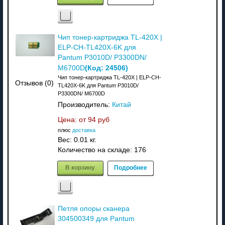
Чип тонер-картриджа TL-420X |
ELP-CH-TL420X-6K для
Pantum P3010D/ P3300DN/
(Код:
24506
)
M6700D
Чип тонер-картриджа TL-420X | ELP-CH-
Отзывов (0)
TL420X-6K для Pantum P3010D/
P3300DN/ M6700D
Производитель:
Китай
Цена: от
94 руб
плюс
доставка
Вес:
0.01 кг.
Количество на складе:
176
В корзину
Подробнее
Петля опоры сканера
304500349 для Pantum