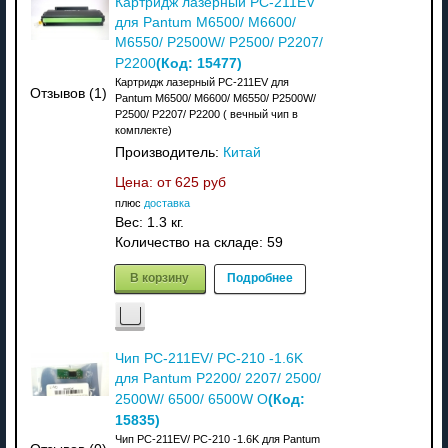
Картридж лазерный PC-211EV
для Pantum M6500/ M6600/
M6550/ P2500W/ P2500/ P2207/
(Код:
15477
)
P2200
Картридж лазерный PC-211EV для
Отзывов (1)
Pantum M6500/ M6600/ M6550/ P2500W/
P2500/ P2207/ P2200 ( вечный чип в
комплекте)
Производитель:
Китай
Цена: от
625 руб
плюс
доставка
Вес:
1.3 кг.
Количество на складе:
59
В корзину
Подробнее
Чип PC-211EV/ PC-210 -1.6K
для Pantum P2200/ 2207/ 2500/
(Код:
2500W/ 6500/ 6500W О
15835
)
Чип PC-211EV/ PC-210 -1.6K для Pantum