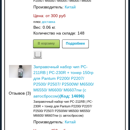
P2050 / M5000 / M5005 / M6000 / M6005
Производитель:
Китай
Цена: от
300 руб
плюс
доставка
Вес:
0.06 кг.
Количество на складе:
148
В корзину
Подробнее
Заправочный набор чип PC-
211RB | PC-230R + тонер 150гр
для Pantum P2200/ P2207/
P2500/ P2507/ P2500W/ M6500/
M6550/ M6600/ M6607nw (с
Отзывов (3)
(Код:
14696
)
автосбросом)
Заправочный набор чип PC-211RB | PC-
230R + тонер для Pantum P2200/ P2207/
P2500/ P2507/ P2500W/ M6500/ M6550/
M6600/ M6607nw (с автосбросом)
Производитель:
Китай