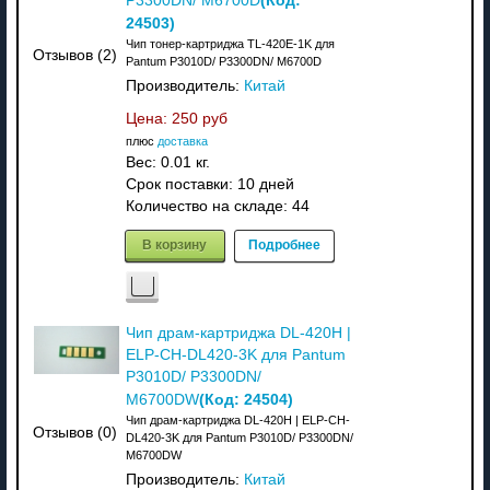
P3300DN/ M6700D
24503
)
Чип тонер-картриджа TL-420E-1K для
Отзывов (2)
Pantum P3010D/ P3300DN/ M6700D
Производитель:
Китай
Цена:
250 руб
плюс
доставка
Вес:
0.01 кг.
Срок поставки:
10 дней
Количество на складе:
44
В корзину
Подробнее
Чип драм-картриджа DL-420H |
ELP-CH-DL420-3K для Pantum
P3010D/ P3300DN/
(Код:
24504
)
M6700DW
Чип драм-картриджа DL-420H | ELP-CH-
Отзывов (0)
DL420-3K для Pantum P3010D/ P3300DN/
M6700DW
Производитель:
Китай