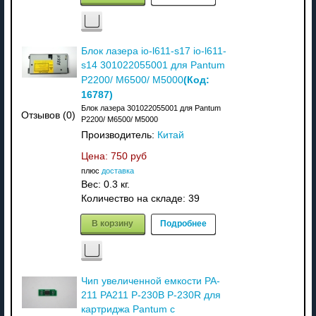
Блок лазера io-l611-s17 io-l611-
s14 301022055001 для Pantum
(Код:
P2200/ M6500/ M5000
16787
)
Блок лазера 301022055001 для Pantum
Отзывов (0)
P2200/ M6500/ M5000
Производитель:
Китай
Цена:
750 руб
плюс
доставка
Вес:
0.3 кг.
Количество на складе:
39
В корзину
Подробнее
Чип увеличенной емкости PA-
211 PA211 P-230В P-230R для
картриджа Pantum с