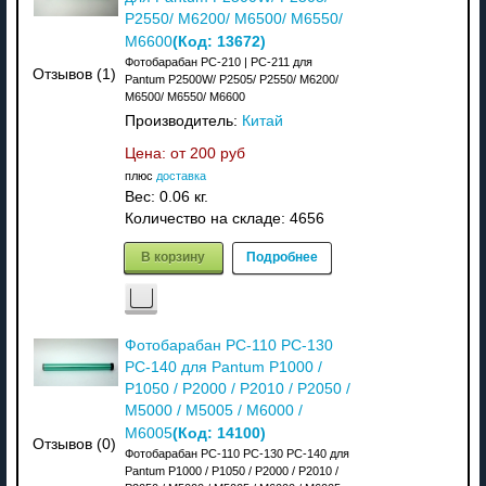
P2550/ M6200/ M6500/ M6550/
(Код:
13672
)
M6600
Фотобарабан PC-210 | PC-211 для
Отзывов (1)
Pantum P2500W/ P2505/ P2550/ M6200/
M6500/ M6550/ M6600
Производитель:
Китай
Цена: от
200 руб
плюс
доставка
Вес:
0.06 кг.
Количество на складе:
4656
В корзину
Подробнее
Фотобарабан PC-110 PC-130
PC-140 для Pantum P1000 /
P1050 / P2000 / P2010 / P2050 /
M5000 / M5005 / M6000 /
(Код:
14100
)
M6005
Отзывов (0)
Фотобарабан PC-110 PC-130 PC-140 для
Pantum P1000 / P1050 / P2000 / P2010 /