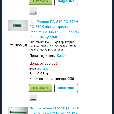
В корзину
Подробнее
Чип Pantum PC-310 PC-310H
PC-310X для картриджа
Pantum P3100/ P3200/ P3225/
(Код:
13405
)
P3500
Чип Pantum PC-310 для принтеров
Отзывов (0)
Pantum P3100/ P3105/ P3205/ P3200/
P3225/ P3255/ P3500 3000стр
Производитель:
Китай
Цена: от
550 руб
плюс
доставка
Вес:
0.03 кг.
Количество на складе:
239
В корзину
Подробнее
Фотобарабан PC-210 | PC-211
для Pantum P2500W/ P2505/