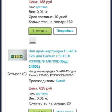
Цена:
188 руб
плюс
доставка
Вес:
0.01 кг.
Срок поставки:
10 дней
Количество на складе:
132
В корзину
Подробнее
Чип драм-картриджа DL-410-
12K для Pantum P3010D/
(Код:
P3300DN/ M6700D
24501
)
Чип драм-картриджа DL-410-12K для
Отзывов (0)
Pantum P3010D/ P3300DN/ M6700D
Производитель:
Китай
Цена:
625 руб
плюс
доставка
Вес:
0.01 кг.
Количество на складе:
26
В корзину
Подробнее