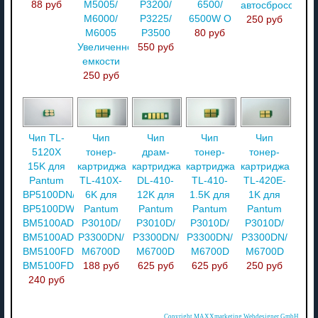
88 руб
M5005/
P3200/
6500/
автосбросом
M6000/
P3225/
6500W О
250 руб
M6005
P3500
80 руб
Увеличенной
550 руб
емкости
250 руб
Чип TL-
Чип
Чип
Чип
Чип
5120X
тонер-
драм-
тонер-
тонер-
15K для
картриджа
картриджа
картриджа
картриджа
Pantum
TL-410X-
DL-410-
TL-410-
TL-420E-
BP5100DN/
6K для
12K для
1.5K для
1K для
BP5100DW/
Pantum
Pantum
Pantum
Pantum
BM5100ADN/
P3010D/
P3010D/
P3010D/
P3010D/
BM5100ADW/
P3300DN/
P3300DN/
P3300DN/
P3300DN/
BM5100FDN/
M6700D
M6700D
M6700D
M6700D
BM5100FDW
188 руб
625 руб
625 руб
250 руб
240 руб
Copyright MAXXmarketing Webdesigner GmbH