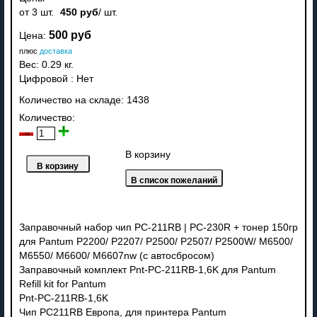
от 3 шт.
450 руб
/ шт.
500 руб
Цена:
плюс
доставка
Вес:
0.29 кг.
Цифровой
:
Нет
Количество на складе:
1438
Количество:
В корзину
Заправочный набор чип PC-211RB | PC-230R + тонер 150гр
для Pantum P2200/ P2207/ P2500/ P2507/ P2500W/ M6500/
M6550/ M6600/ M6607nw (с автосбросом)
Заправочный комплект Pnt-PC-211RB-1,6K для Pantum
Refill kit for Pantum
Pnt-PC-211RB-1,6K
Чип PC211RB Европа, для принтера Pantum