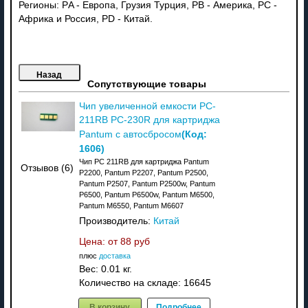
Регионы: РA - Европа, Грузия Турция, PB - Америка, PC -
Африка и Россия, PD - Китай.
Сопутствующие товары
Чип увеличенной емкости PC-
211RB PC-230R для картриджа
(Код:
Pantum с автосбросом
1606
)
Чип PC 211RB для картриджа Pantum
Отзывов (6)
P2200, Pantum P2207, Pantum P2500,
Pantum P2507, Pantum P2500w, Pantum
P6500, Pantum P6500w, Pantum M6500,
Pantum M6550, Pantum M6607
Производитель:
Китай
Цена: от
88 руб
плюс
доставка
Вес:
0.01 кг.
Количество на складе:
16645
В корзину
Подробнее