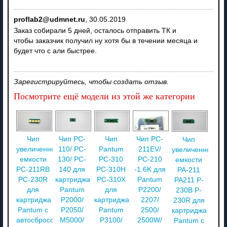
proflab2@udmnet.ru
,
30.05.2019
Заказ собирали 5 дней, осталось отправить ТК и
чтобы заказчик получил ну хотя бы в течении месяца и
будет что с али быстрее.
Зарегистрируйтесь, чтобы создать отзыв.
Посмотрите ещё модели из этой же категории
Чип
Чип PC-
Чип
Чип PC-
Чип
увеличенной
110/ PC-
Pantum
211EV/
увеличенной
емкости
130/ PC-
PC-310
PC-210
емкости
PC-211RB
140 для
PC-310H
-1.6K для
PA-211
PC-230R
картриджа
PC-310X
Pantum
PA211 P-
для
Pantum
для
P2200/
230В P-
картриджа
P2000/
картриджа
2207/
230R для
Pantum с
P2050/
Pantum
2500/
картриджа
автосбросом
M5000/
P3100/
2500W/
Pantum с