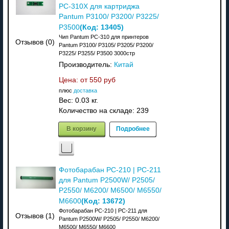
PC-310X для картриджа
Pantum P3100/ P3200/ P3225/
(Код:
13405
)
P3500
Чип Pantum PC-310 для принтеров
Отзывов (0)
Pantum P3100/ P3105/ P3205/ P3200/
P3225/ P3255/ P3500 3000стр
Производитель:
Китай
Цена: от
550 руб
плюс
доставка
Вес:
0.03 кг.
Количество на складе:
239
В корзину
Подробнее
Фотобарабан PC-210 | PC-211
для Pantum P2500W/ P2505/
P2550/ M6200/ M6500/ M6550/
(Код:
13672
)
M6600
Фотобарабан PC-210 | PC-211 для
Отзывов (1)
Pantum P2500W/ P2505/ P2550/ M6200/
M6500/ M6550/ M6600