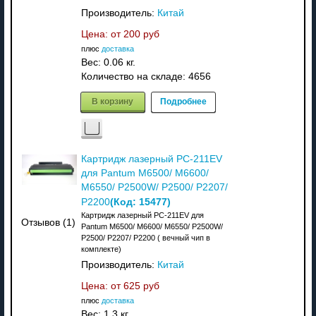
Производитель:
Китай
Цена: от
200 руб
плюс
доставка
Вес:
0.06 кг.
Количество на складе:
4656
В корзину
Подробнее
Картридж лазерный PC-211EV
для Pantum M6500/ M6600/
M6550/ P2500W/ P2500/ P2207/
(Код:
15477
)
P2200
Картридж лазерный PC-211EV для
Отзывов (1)
Pantum M6500/ M6600/ M6550/ P2500W/
P2500/ P2207/ P2200 ( вечный чип в
комплекте)
Производитель:
Китай
Цена: от
625 руб
плюс
доставка
Вес:
1.3 кг.