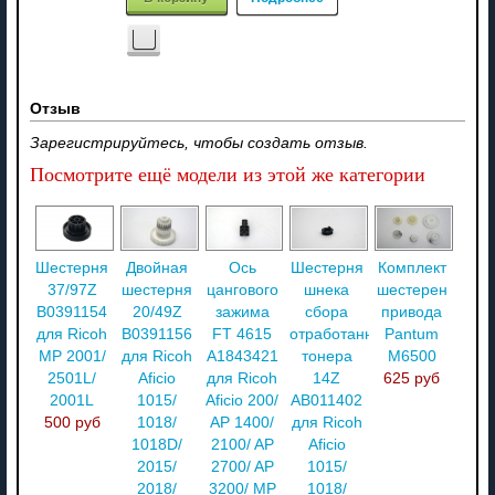
Отзыв
Зарегистрируйтесь, чтобы создать отзыв.
Посмотрите ещё модели из этой же категории
Шестерня
Двойная
Ось
Шестерня
Комплект
37/97Z
шестерня
цангового
шнека
шестерен
B0391154
20/49Z
зажима
сбора
привода
для Ricoh
B0391156
FT 4615
отработанного
Pantum
MP 2001/
для Ricoh
A1843421
тонера
M6500
2501L/
Aficio
для Ricoh
14Z
625 руб
2001L
1015/
Aficio 200/
AB011402
500 руб
1018/
AP 1400/
для Ricoh
1018D/
2100/ AP
Aficio
2015/
2700/ AP
1015/
2018/
3200/ MP
1018/