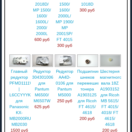
2018D/
1500/
1018D
MP 1500/
1600/
300 руб
1600/
2000L/
1600L/
MP 1900/
2000/
MP
2000L
2001SP/
600 руб
FT 4015
300 руб
Главный
Редуктор
Редуктор
Подшипник
Шестерня
редуктор
3043010060
AA4D-
шнеков
магнитного
PFMD1111W
для
0106 для
перемешивания
вала 18Z
|
Pantum
Pantum
тонера
A1903152
L6CCYYYK0006
M6500/
M5000
A1903125
для Ricoh
для
M6507W
250 руб
для Ricoh
MB 5615/
Panasonic
625 руб
FT 4615/
FT 4015/
KX-
4618
4018/ FT
MB2000RU/
200 руб
4615/
MB2030
4618
1500 руб
200 руб