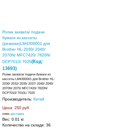
Ролик захвата/ подачи
бумаги из кассеты
(резинки)LM4300001 для
Brother HL-2030/ 2040/
2070N/ MFC7420/ 7820N/
(Код:
DCP7010/ 7025
13693
)
Ролик захвата/ подачи бумаги из
кассеты LM4300001 для Brother HL-
2030/ 2032/ 2035/ 2037/ 2040/ 2045/
2070N/ 2075/ MFC7420/ 7820N/
DCP7010/ 7010L/ 7025
Производитель:
Китай
Цена:
250 руб
плюс
доставка
Вес:
0.01 кг.
Количество на складе:
36