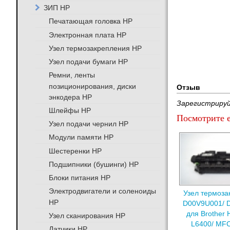
ЗИП HP
Печатающая головка HP
Электронная плата HP
Узел термозакрепления HP
Узел подачи бумаги HP
Ремни, ленты
позиционирования, диски
Отзыв
энкодера HP
Зарегистрируй
Шлейфы HP
Посмотрите е
Узел подачи чернил HP
Модули памяти HP
Шестеренки HP
Подшипники (бушинги) HP
Блоки питания HP
Электродвигатели и соленоиды
Узел термоза
HP
D00V9U001/ 
для Brother 
Узел сканирования HP
L6400/ MFC
Датчики HP