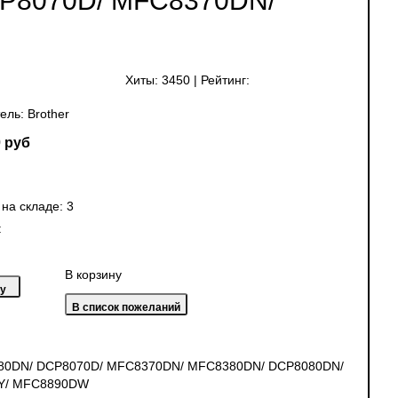
P8070D/ MFC8370DN/
Хиты:
3450
|
Рейтинг:
ель:
Brother
 руб
 на складе:
3
:
В корзину
5380DN/ DCP8070D/ MFC8370DN/ MFC8380DN/ DCP8080DN/
Y/ MFC8890DW