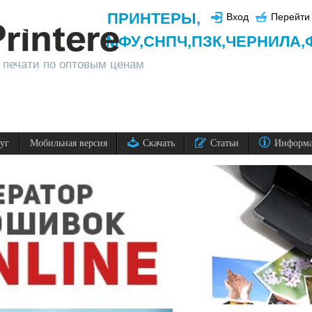
ПРИНТЕРЫ
,
Вход
Перейти 
МФУ,
СНПЧ,
ПЗК,
ЧЕРНИЛА,
 печати по оптовым ценам
луг
Мобильная версия
Скачать
Статьи
Информ