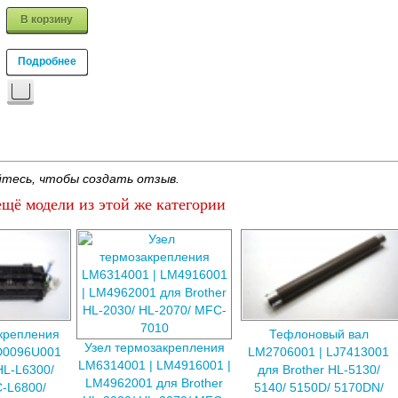
В корзину
Подробнее
тесь, чтобы создать отзыв.
щё модели из этой же категории
крепления
Тефлоновый вал
Узел термозакрепления
D0096U001
LM2706001 | LJ7413001
LM6314001 | LM4916001 |
HL-L6300/
для Brother HL-5130/
LM4962001 для Brother
-L6800/
5140/ 5150D/ 5170DN/