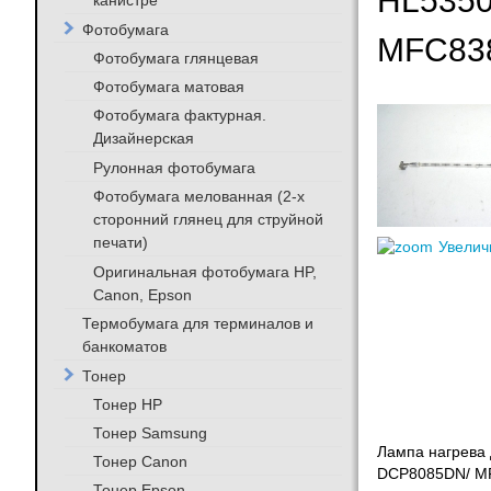
HL5350
канистре
Фотобумага
MFC83
Фотобумага глянцевая
Фотобумага матовая
Фотобумага фактурная.
Дизайнерская
Рулонная фотобумага
Фотобумага мелованная (2-х
сторонний глянец для струйной
печати)
Увелич
Оригинальная фотобумага HP,
Canon, Epson
Термобумага для терминалов и
банкоматов
Тонер
Тонер HP
Тонер Samsung
Лампа нагрева
Тонер Canon
DCP8085DN/ M
Тонер Epson