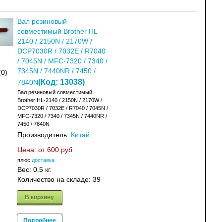
Вал резиновый
совместимый Brother HL-
2140 / 2150N / 2170W /
DCP7030R / 7032E / R7040
/ 7045N / MFC-7320 / 7340 /
7345N / 7440NR / 7450 /
(0)
(Код:
13038
)
7840N
Вал резиновый совместимый
Brother HL-2140 / 2150N / 2170W /
DCP7030R / 7032E / R7040 / 7045N /
MFC-7320 / 7340 / 7345N / 7440NR /
7450 / 7840N
Производитель:
Китай
Цена: от
600 руб
плюс
доставка
Вес:
0.5 кг.
Количество на складе:
39
В корзину
Подробнее