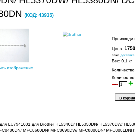
DN/ HL5370DW/ HL5380DN/ DC
80DN
(КОД:
43935
)
Производит
1750
Цена:
плюс
доставка
Вес:
0.1 кг.
ить изображение
Количество
Количество
 для LU7941001 для Brother HL5340D/ HL5350DN/ HL5370DW/ HL
FC8480DN/ MFC8680DN/ MFC8690DW/ MFC8880DN/ MFC8881DNH