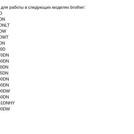
для работы в следующих моделях brother:
D
0DN
0DNLT
0DW
0DWT
0DN
70D
70DN
80DN
80DN
85DN
80DN
80DN
690DW
80DN
881DNHY
890DW