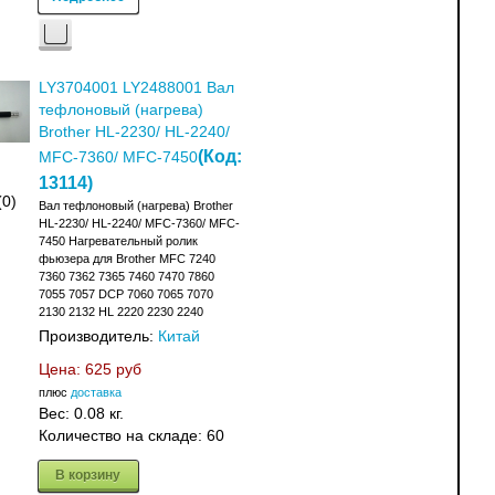
LY3704001 LY2488001 Вал
тефлоновый (нагрева)
Brother HL-2230/ HL-2240/
(Код:
MFC-7360/ MFC-7450
13114
)
(0)
Вал тефлоновый (нагрева) Brother
HL-2230/ HL-2240/ MFC-7360/ MFC-
7450 Нагревательный ролик
фьюзера для Brother MFC 7240
7360 7362 7365 7460 7470 7860
7055 7057 DCP 7060 7065 7070
2130 2132 HL 2220 2230 2240
Производитель:
Китай
Цена:
625 руб
плюс
доставка
Вес:
0.08 кг.
Количество на складе:
60
В корзину