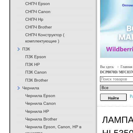
СНПЧ Epson
СНПЧ Canon
СНПЧ Hp
СНПЧ Brother
СНПЧ Конструктор (
комплектующие )
ПЗК
ПЗК Epson
ПЗК HP
Вы здесь:
Главная
ПЗК Canon
DCP8070D/ MFC83
ПЗК Brother
Чернила
Чернила Epson
Р
Чернила Canon
Чернила HP
ЛАМПА
Чернила Brother
Чернила Epson, Canon, HP в