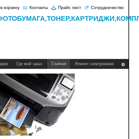
в корзину
Контакты
Прайс лист
Сотрудничество
ФОТОБУМАГА,
ТОНЕР,
КАРТРИДЖИ,
КОМП
ация
Где мой заказ
Главная
Ремонт электроники