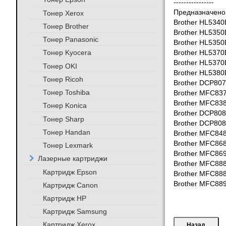
----------------
Предназначено 
Тонер Xerox
Brother HL5340
Тонер Brother
Brother HL535
Тонер Panasonic
Brother HL535
Тонер Kyocera
Brother HL537
Brother HL537
Тонер OKI
Brother HL538
Тонер Ricoh
Brother DCP80
Тонер Toshiba
Brother MFC83
Brother MFC83
Тонер Konica
Brother DCP80
Тонер Sharp
Brother DCP80
Тонер Handan
Brother MFC84
Brother MFC86
Тонер Lexmark
Brother MFC8
Лазерные картриджи
Brother MFC88
Картридж Epson
Brother MFC8
Brother MFC8
Картридж Canon
Картридж HP
Картридж Samsung
Картридж Xerox