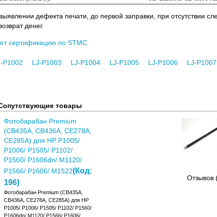
 выявлении дефекта печати, до первой заправки, при отсутствии с
возврат денег.
ют сертификацию по STMC
J-P1002
LJ-P1003
LJ-P1004
LJ-P1005
LJ-P1006
LJ-P1007
Сопутствующие товары
Фотобарабан Premium
(CB435A, CB436A, CE278A,
CE285A) для HP P1005/
P1006/ P1505/ P1102/
P1560/ P1606dn/ M1120/
(Код:
P1566/ P1606/ M1522
Отзывов 
196
)
Фотобарабан Premium (CB435A,
CB436A, CE278A, CE285A) для HP
P1005/ P1006/ P1505/ P1102/ P1560/
P1606dn/ M1120/ P1566/ P1606/