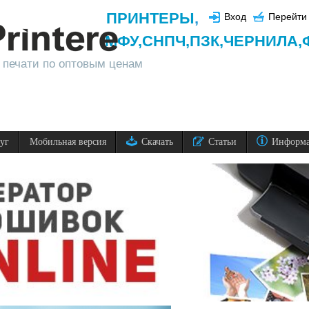
ПРИНТЕРЫ
,
Вход
Перейти 
МФУ,
СНПЧ,
ПЗК,
ЧЕРНИЛА,
 печати по оптовым ценам
луг
Мобильная версия
Скачать
Статьи
Информ