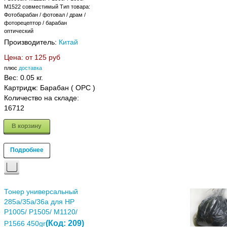
M1522 совместимый Тип товара:
Фотобарабан / фотовал / драм /
фоторецептор / барабан
оптический
Производитель:
Китай
Цена: от
125 руб
плюс
доставка
Вес:
0.05 кг.
Картридж: Барабан ( OPC )
Количество на складе:
16712
В корзину
Подробнее
Тонер универсальный
285a/35a/36a для HP
P1005/ P1505/ M1120/
(Код:
209
)
P1566 450gr