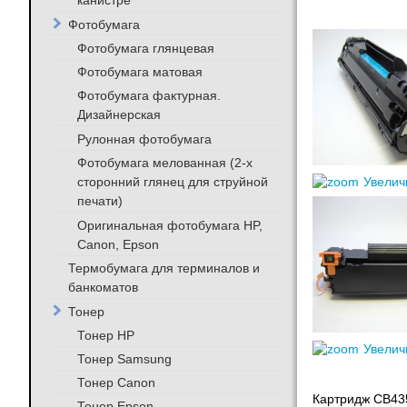
канистре
Фотобумага
Фотобумага глянцевая
Фотобумага матовая
Фотобумага фактурная.
Дизайнерская
Рулонная фотобумага
Фотобумага мелованная (2-х
сторонний глянец для струйной
Увелич
печати)
Оригинальная фотобумага HP,
Canon, Epson
Термобумага для терминалов и
банкоматов
Тонер
Тонер HP
Увелич
Тонер Samsung
Тонер Canon
Картридж CB435
Тонер Epson