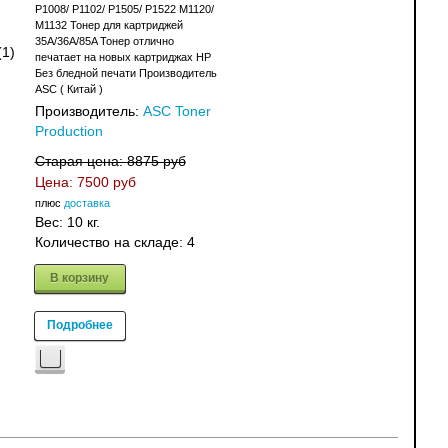
P1008/ P1102/ P1505/ P1522 M1120/
M1132 Тонер для картриджей
35A/36A/85A Тонер отлично
(1)
печатает на новых картриджах HP
Без бледной печати Производитель
ASC ( Китай )
Производитель:
ASC Toner
Production
Старая цена:
8875 руб
Цена:
7500 руб
плюс
доставка
Вес:
10 кг.
Количество на складе:
4
В корзину
Подробнее