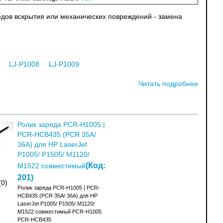
ледов вскрытия или механических повреждений - замена
LJ-P1008
LJ-P1009
Читать подробнее
Ролик заряда PCR-H1005 |
PCR-HCB435 (PCR 35A/
36A) для HP LaserJet
P1005/ P1505/ M1120/
(Код:
M1522 совместимый
201
)
(0)
Ролик заряда PCR-H1005 | PCR-
HCB435 (PCR 35A/ 36A) для HP
LaserJet P1005/ P1505/ M1120/
M1522 совместимый PCR-H1005
PCR-HCB435