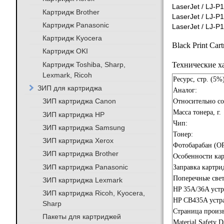
LaserJet / LJ-P
Картридж Brother
LaserJet / LJ-P
Картридж Panasonic
LaserJet / LJ-P
Картридж Kyocera
Black Print Car
Картридж OKI
Картридж Toshiba, Sharp,
Технические х
Lexmark, Ricoh
Ресурс, стр. (5%
ЗИП для картриджа
Аналог:
ЗИП картриджа Canon
Относительно с
Масса тонера, г.
ЗИП картриджа HP
Чип:
ЗИП картриджа Samsung
Тонер:
ЗИП картриджа Xerox
Фотобарабан (O
ЗИП картриджа Brother
Особенности ка
ЗИП картриджа Panasonic
Заправка картри
Поперечные све
ЗИП картриджа Lexmark
HP 35A/36A устр
ЗИП картриджа Ricoh, Kyocera,
HP CB435A устра
Sharp
Страница произв
Пакеты для картриджей
Material Safety 