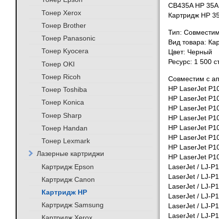
CB435A HP 35A
Тонер Xerox
Картридж HP 3
Тонер Brother
Тип: Совмести
Тонер Panasonic
Вид товара: Ка
Тонер Kyocera
Цвет: Черный
Ресурс: 1 500 
Тонер OKI
Тонер Ricoh
Совместим с а
HP LaserJet P1
Тонер Toshiba
HP LaserJet P1
Тонер Konica
HP LaserJet P1
Тонер Sharp
HP LaserJet P1
Тонер Handan
HP LaserJet P1
HP LaserJet P1
Тонер Lexmark
HP LaserJet P1
Лазерные картриджи
HP LaserJet P1
Картридж Epson
LaserJet / LJ-P
LaserJet / LJ-P
Картридж Canon
LaserJet / LJ-P
Картридж HP
LaserJet / LJ-P
Картридж Samsung
LaserJet / LJ-P
LaserJet / LJ-P
Картридж Xerox