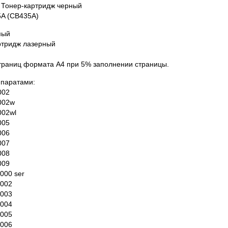
 Тонер-картридж черный
5A (CB435A)
мый
ртридж лазерный
страниц формата А4 при 5% заполнении страницы.
ппаратами:
002
002w
002wl
005
006
007
008
009
1000 ser
1002
1003
1004
1005
1006