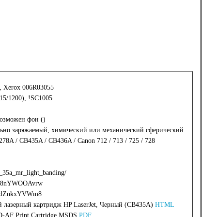
, Xerox 006R03055
15/1200), !SC1005
возможен фон ()
ьно заряжаемый, химический или механический сферический
78A / CB435A / CB436A / Canon 712 / 713 / 725 / 728
p_35a_mr_light_banding/
=C8nYWOOAvrw
=8dZnkxYVWm8
 лазерный картридж HP LaserJet, Черный (CB435A)
HTML
D-AF Print Cartridge MSDS
PDF