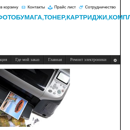
в корзину
Контакты
Прайс лист
Сотрудничество
ФОТОБУМАГА,
ТОНЕР,
КАРТРИДЖИ,
КОМП
ация
Где мой заказ
Главная
Ремонт электроники