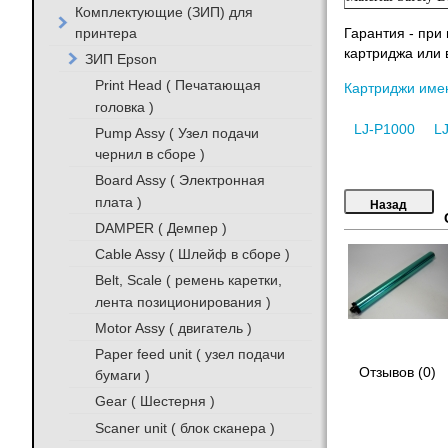
Комплектующие (ЗИП) для
принтера
Гарантия - при
картриджа или 
ЗИП Epson
Print Head ( Печатающая
Картриджи име
головка )
LJ-P1000
L
Pump Assy ( Узел подачи
чернил в сборе )
Board Assy ( Электронная
плата )
DAMPER ( Демпер )
Cable Assy ( Шлейф в сборе )
Belt, Scale ( ремень каретки,
лента позиционирования )
Motor Assy ( двигатель )
Paper feed unit ( узел подачи
Отзывов (0)
бумаги )
Gear ( Шестерня )
Scaner unit ( блок сканера )