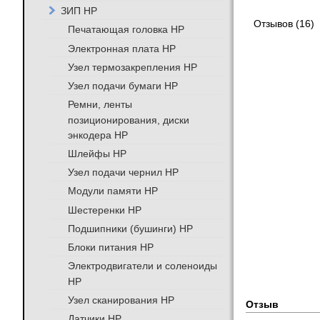
ЗИП HP
Отзывов (16)
Печатающая головка HP
Электронная плата HP
Узел термозакрепления HP
Узел подачи бумаги HP
Ремни, ленты
позиционирования, диски
энкодера HP
Шлейфы HP
Узел подачи чернил HP
Модули памяти HP
Шестеренки HP
Подшипники (бушинги) HP
Блоки питания HP
Электродвигатели и соленоиды
HP
Узел сканирования HP
Отзыв
Датчики HP