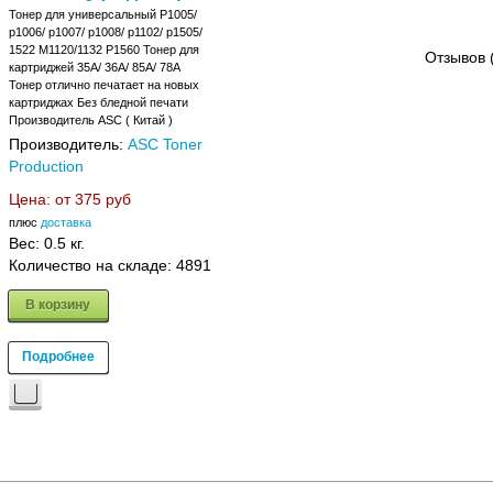
Тонер для универсальный P1005/
p1006/ p1007/ p1008/ p1102/ p1505/
1522 M1120/1132 P1560 Тонер для
Отзывов 
картриджей 35A/ 36A/ 85A/ 78A
Тонер отлично печатает на новых
картриджах Без бледной печати
Производитель ASC ( Китай )
Производитель:
ASC Toner
Production
Цена: от
375 руб
плюс
доставка
Вес:
0.5 кг.
Количество на складе:
4891
В корзину
Подробнее