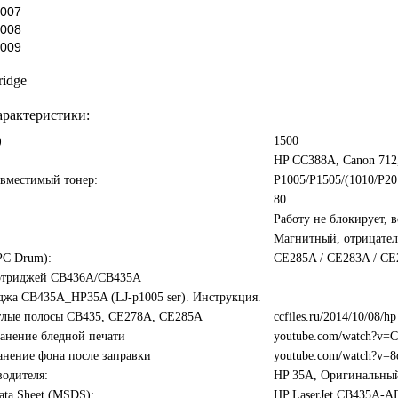
1007
1008
1009
tridge
арактеристики:
)
1500
HP CC388A, Canon 712
овместимый тонер:
P1005/P1505/(1010/P20
80
Работу не блокирует, 
Магнитный, отрицател
PC Drum):
CE285A / CE283A / CE2
ртриджей CB436A/CB435A
джа CB435A_HP35A (LJ-p1005 ser). Инструкция.
тлые полосы CB435, CE278A, CE285A
ccfiles.ru/2014/10/08/h
анение бледной печати
youtube.com/watch?v
нение фона после заправки
youtube.com/watch?v
одителя:
HP 35A, Оригинальный
Data Sheet (MSDS):
HP LaserJet CB435A-A