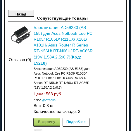
Сопутствующие товары
Блок питания AD59230 (AS-
158) для Asus Netbook Eee PC
R105/ R105D/ R11CX/ X101/
X101H/ Asus Router R Series
RT-N56U/ RT-N66U/ RT-AC66R
(Код:
(19V 1.58A 2.5x0.7)
Отзывов (0)
15218
)
Блок питания AD59230 (AS-E158) для
Asus Netbook Eee PC R105/ R105D/
R11CX/ X101/ X101H/ Asus Router R
Series RT-N56U/ RT-N66U/ RT-AC66R
(19V 1.58A 2.5x0.7)
Цена:
563 руб
плюс
доставка
Вес:
0.8 кг.
Количество на складе:
2
В корзину
Подробнее