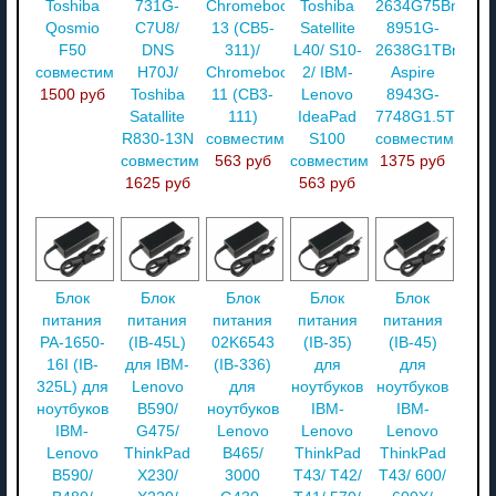
Toshiba
731G-
Chromebook
Toshiba
2634G75Bnkk/
Qosmio
C7U8/
13 (CB5-
Satellite
8951G-
F50
DNS
311)/
L40/ S10-
2638G1TBnkk/
совместимый
H70J/
Chromebook
2/ IBM-
Aspire
1500 руб
Toshiba
11 (CB3-
Lenovo
8943G-
Satallite
111)
IdeaPad
7748G1.5TWiss
R830-13N
совместимый
S100
совместимый
совместимый
563 руб
совместимый
1375 руб
1625 руб
563 руб
Блок
Блок
Блок
Блок
Блок
питания
питания
питания
питания
питания
PA-1650-
(IB-45L)
02K6543
(IB-35)
(IB-45)
16I (IB-
для IBM-
(IB-336)
для
для
325L) для
Lenovo
для
ноутбуков
ноутбуков
ноутбуков
B590/
ноутбуков
IBM-
IBM-
IBM-
G475/
Lenovo
Lenovo
Lenovo
Lenovo
ThinkPad
B465/
ThinkPad
ThinkPad
B590/
X230/
3000
T43/ T42/
T43/ 600/