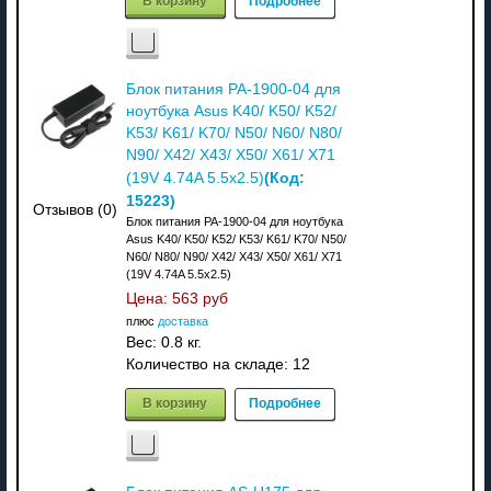
В корзину
Подробнее
Блок питания PA-1900-04 для
ноутбука Asus K40/ K50/ K52/
K53/ K61/ K70/ N50/ N60/ N80/
N90/ X42/ X43/ X50/ X61/ X71
(Код:
(19V 4.74A 5.5x2.5)
15223
)
Отзывов (0)
Блок питания PA-1900-04 для ноутбука
Asus K40/ K50/ K52/ K53/ K61/ K70/ N50/
N60/ N80/ N90/ X42/ X43/ X50/ X61/ X71
(19V 4.74A 5.5x2.5)
Цена:
563 руб
плюс
доставка
Вес:
0.8 кг.
Количество на складе:
12
В корзину
Подробнее