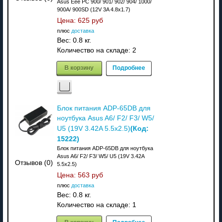
Asus Eee PC 900/ 901/ 902/ 904/ 1000/
900A/ 900SD (12V 3A 4.8x1.7)
Цена:
625 руб
плюс
доставка
Вес:
0.8 кг.
Количество на складе:
2
В корзину
Подробнее
Блок питания ADP-65DB для
ноутбука Asus A6/ F2/ F3/ W5/
(Код:
U5 (19V 3.42A 5.5x2.5)
15222
)
Блок питания ADP-65DB для ноутбука
Asus A6/ F2/ F3/ W5/ U5 (19V 3.42A
Отзывов (0)
5.5x2.5)
Цена:
563 руб
плюс
доставка
Вес:
0.8 кг.
Количество на складе:
1