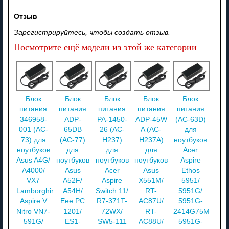
Отзыв
Зарегистрируйтесь, чтобы создать отзыв.
Посмотрите ещё модели из этой же категории
Блок
Блок
Блок
Блок
Блок
питания
питания
питания
питания
питания
346958-
ADP-
PA-1450-
ADP-45W
(AC-63D)
001 (AC-
65DB
26 (AC-
A (AC-
для
73) для
(AC-77)
H237)
H237A)
ноутбуков
ноутбуков
для
для
для
Acer
Asus A4G/
ноутбуков
ноутбуков
ноутбуков
Aspire
A4000/
Asus
Acer
Asus
Ethos
VX7
A52F/
Aspire
X551M/
5951/
Lamborghini/
A54H/
Switch 11/
RT-
5951G/
Aspire V
Eee PC
R7-371T-
AC87U/
5951G-
Nitro VN7-
1201/
72WX/
RT-
2414G75Mnkk/
591G/
ES1-
SW5-111
AC88U/
5951G-