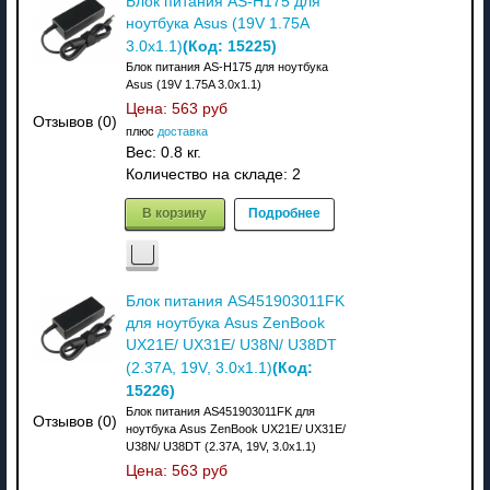
Блок питания AS-H175 для
ноутбука Asus (19V 1.75A
(Код:
15225
)
3.0x1.1)
Блок питания AS-H175 для ноутбука
Asus (19V 1.75A 3.0x1.1)
Цена:
563 руб
Отзывов (0)
плюс
доставка
Вес:
0.8 кг.
Количество на складе:
2
В корзину
Подробнее
Блок питания AS451903011FK
для ноутбука Asus ZenBook
UX21E/ UX31E/ U38N/ U38DT
(Код:
(2.37A, 19V, 3.0х1.1)
15226
)
Блок питания AS451903011FK для
Отзывов (0)
ноутбука Asus ZenBook UX21E/ UX31E/
U38N/ U38DT (2.37A, 19V, 3.0х1.1)
Цена:
563 руб