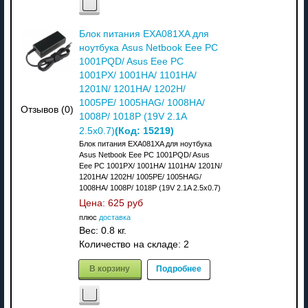
Блок питания EXA081XA для
ноутбука Asus Netbook Eee PC
1001PQD/ Asus Eee PC
1001PX/ 1001HA/ 1101HA/
1201N/ 1201HA/ 1202H/
1005PE/ 1005HAG/ 1008HA/
Отзывов (0)
1008P/ 1018P (19V 2.1A
(Код:
15219
)
2.5x0.7)
Блок питания EXA081XA для ноутбука
Asus Netbook Eee PC 1001PQD/ Asus
Eee PC 1001PX/ 1001HA/ 1101HA/ 1201N/
1201HA/ 1202H/ 1005PE/ 1005HAG/
1008HA/ 1008P/ 1018P (19V 2.1A 2.5x0.7)
Цена:
625 руб
плюс
доставка
Вес:
0.8 кг.
Количество на складе:
2
В корзину
Подробнее