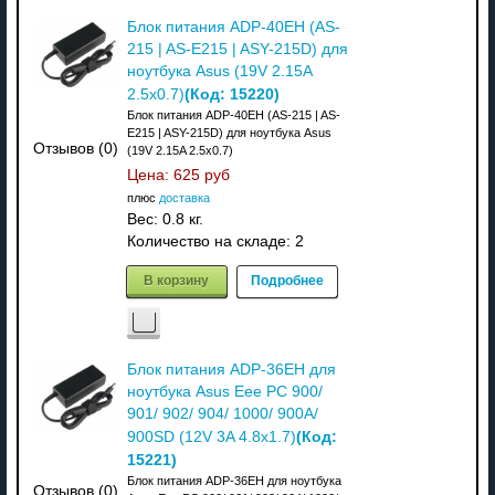
Блок питания ADP-40EH (AS-
215 | AS-E215 | ASY-215D) для
ноутбука Asus (19V 2.15A
(Код:
15220
)
2.5x0.7)
Блок питания ADP-40EH (AS-215 | AS-
E215 | ASY-215D) для ноутбука Asus
Отзывов (0)
(19V 2.15A 2.5x0.7)
Цена:
625 руб
плюс
доставка
Вес:
0.8 кг.
Количество на складе:
2
В корзину
Подробнее
Блок питания ADP-36EH для
ноутбука Asus Eee PC 900/
901/ 902/ 904/ 1000/ 900A/
(Код:
900SD (12V 3A 4.8x1.7)
15221
)
Блок питания ADP-36EH для ноутбука
Отзывов (0)