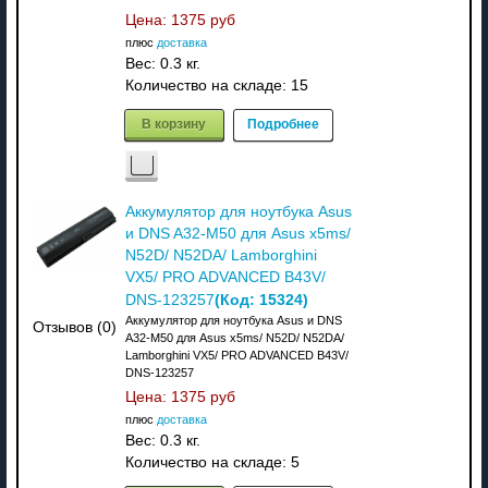
Цена:
1375 руб
плюс
доставка
Вес:
0.3 кг.
Количество на складе:
15
В корзину
Подробнее
Аккумулятор для ноутбука Asus
и DNS A32-M50 для Asus x5ms/
N52D/ N52DA/ Lamborghini
VX5/ PRO ADVANCED B43V/
(Код:
15324
)
DNS-123257
Аккумулятор для ноутбука Asus и DNS
Отзывов (0)
A32-M50 для Asus x5ms/ N52D/ N52DA/
Lamborghini VX5/ PRO ADVANCED B43V/
DNS-123257
Цена:
1375 руб
плюс
доставка
Вес:
0.3 кг.
Количество на складе:
5