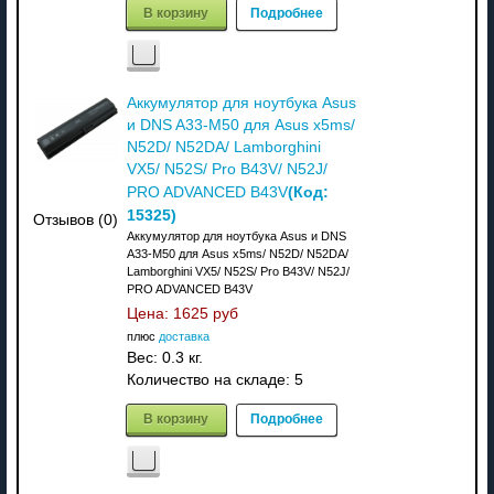
В корзину
Подробнее
Аккумулятор для ноутбука Asus
и DNS A33-M50 для Asus x5ms/
N52D/ N52DA/ Lamborghini
VX5/ N52S/ Pro B43V/ N52J/
(Код:
PRO ADVANCED B43V
15325
)
Отзывов (0)
Аккумулятор для ноутбука Asus и DNS
A33-M50 для Asus x5ms/ N52D/ N52DA/
Lamborghini VX5/ N52S/ Pro B43V/ N52J/
PRO ADVANCED B43V
Цена:
1625 руб
плюс
доставка
Вес:
0.3 кг.
Количество на складе:
5
В корзину
Подробнее