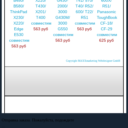
B480/
X220/
G430-
T41/ 570/
600X/
B580/
T430/
2000/
T40/ R52/
R51/
ThinkPad
X201/
3000
600/ T22/
Panasonic
X230/
T400
G430M/
R51
ToughBook
X220/
совместимый
3000
совместимый
CF-18/
Edge
563 руб
G550
563 руб
CF-29
E530
совместимый
совместимый
совместимый
563 руб
625 руб
563 руб
Copyright MAXXmarketing Webdesigner GmbH
Отправка заказа. Пожалуйста, подождите
...