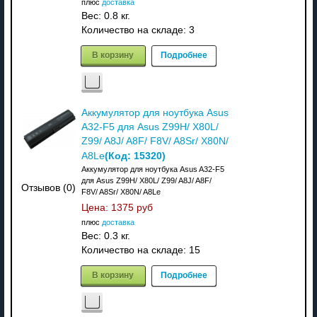
плюс
доставка
Вес:
0.8 кг.
Количество на складе:
3
В корзину
Подробнее
Аккумулятор для ноутбука Asus
A32-F5 для Asus Z99H/ X80L/
Z99/ A8J/ A8F/ F8V/ A8Sr/ X80N/
(Код:
15320
)
A8Le
Аккумулятор для ноутбука Asus A32-F5
для Asus Z99H/ X80L/ Z99/ A8J/ A8F/
Отзывов (0)
F8V/ A8Sr/ X80N/ A8Le
Цена:
1375 руб
плюс
доставка
Вес:
0.3 кг.
Количество на складе:
15
В корзину
Подробнее