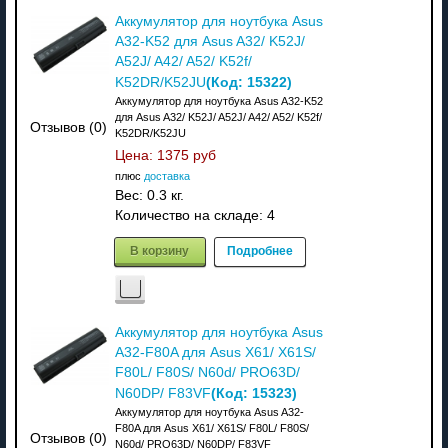
Аккумулятор для ноутбука Asus
A32-K52 для Asus A32/ K52J/
A52J/ A42/ A52/ K52f/
(Код:
15322
)
K52DR/K52JU
Аккумулятор для ноутбука Asus A32-K52
для Asus A32/ K52J/ A52J/ A42/ A52/ K52f/
Отзывов (0)
K52DR/K52JU
Цена:
1375 руб
плюс
доставка
Вес:
0.3 кг.
Количество на складе:
4
В корзину
Подробнее
Аккумулятор для ноутбука Asus
A32-F80A для Asus X61/ X61S/
F80L/ F80S/ N60d/ PRO63D/
(Код:
15323
)
N60DP/ F83VF
Аккумулятор для ноутбука Asus A32-
F80A для Asus X61/ X61S/ F80L/ F80S/
Отзывов (0)
N60d/ PRO63D/ N60DP/ F83VF