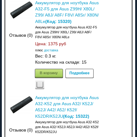
Аккумулятор для ноутбука Asus
A32-F5 для Asus Z99H/ X80L/
Z99/ A8J/ A8F/ F8V/ A8Sr/ X80N/
(Код:
15320
)
A8Le
Аккумулятор для ноутбука Asus A32-F5
для Asus Z99H/ X80L/ Z99/ A8J/ A8F/
Отзывов (0)
F8V/ A8Sr/ X80N/ A8Le
Цена:
1375 руб
плюс
доставка
Вес:
0.3 кг.
Количество на складе:
15
В корзину
Подробнее
Аккумулятор для ноутбука Asus
A32-K52 для Asus A32/ K52J/
A52J/ A42/ A52/ K52f/
(Код:
15322
)
K52DR/K52JU
Аккумулятор для ноутбука Asus A32-K52
для Asus A32/ K52J/ A52J/ A42/ A52/ K52f/
Отзывов (0)
K52DR/K52JU