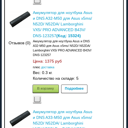
Аккумулятор для ноутбука Asus
и DNS A32-M50 для Asus x5ms/
N52D/ N52DA/ Lamborghini
VX5/ PRO ADVANCED B43V/
(Код:
15324
)
DNS-123257
Аккумулятор для ноутбука Asus и DNS
Отзывов (0)
A32-M50 для Asus x5ms/ N52D/ N52DA/
Lamborghini VX5/ PRO ADVANCED B43V/
DNS-123257
Цена:
1375 руб
плюс
доставка
Вес:
0.3 кг.
Количество на складе:
5
В корзину
Подробнее
Аккумулятор для ноутбука Asus
и DNS A33-M50 для Asus x5ms/
N52D/ N52DA/ Lamborghini