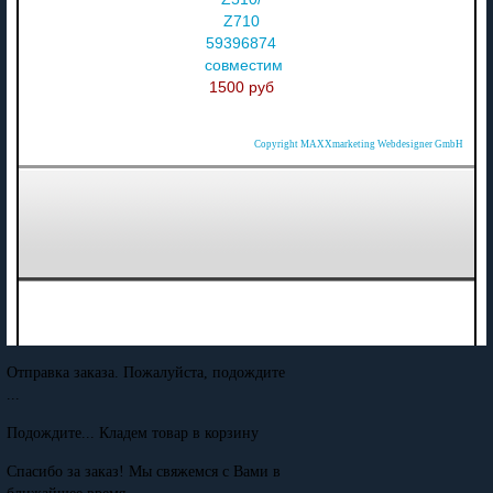
Z710
59396874
совместимый
1500 руб
Copyright MAXXmarketing Webdesigner GmbH
Отправка заказа. Пожалуйста, подождите
...
Подождите... Кладем товар в корзину
Спасибо за заказ! Мы свяжемся с Вами в