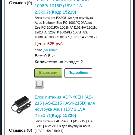
Отзывов (0)
1008P/ 1018P (19V 2.1A
(Код:
15219
)
2.5x0.7)
Блок питания EXA081XA для ноутбука
Asus Netbook Eee PC 1001PQD/ Asus
Eee PC 1001PX/ 1001HA/ 1101HA/ 1201N/
1201HA/ 1202H/ 1005PE/ 1005HAG/
1008HA/ 1008P/ 1018P (19V 2.1A 2.5x0.7)
Цена:
625 руб
плюс
доставка
Вес:
0.8 кг.
Количество на складе:
2
В корзину
Подробнее
Блок питания ADP-40EH (AS-
215 | AS-E215 | ASY-215D) для
ноутбука Asus (19V 2.15A
(Код:
15220
)
2.5x0.7)
Блок питания ADP-40EH (AS-215 | AS-
E215 | ASY-215D) для ноутбука Asus
Отзывов (0)
(19V 2.15A 2.5x0.7)