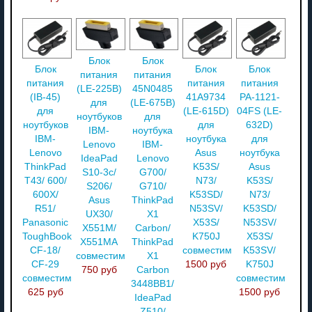
Блок
Блок
Блок
Блок
Блок
питания
питания
питания
питания
питания
(LE-225B)
45N0485
(IB-45)
41A9734
PA-1121-
для
(LE-675B)
для
(LE-615D)
04FS (LE-
ноутбуков
для
ноутбуков
для
632D)
IBM-
ноутбука
IBM-
ноутбука
для
Lenovo
IBM-
Lenovo
Asus
ноутбука
IdeaPad
Lenovo
ThinkPad
K53S/
Asus
S10-3c/
G700/
T43/ 600/
N73/
K53S/
S206/
G710/
600X/
K53SD/
N73/
Asus
ThinkPad
R51/
N53SV/
K53SD/
UX30/
X1
Panasonic
X53S/
N53SV/
X551M/
Carbon/
ToughBook
K750J
X53S/
X551MA
ThinkPad
CF-18/
совместимый
K53SV/
совместимый
X1
CF-29
1500 руб
K750J
750 руб
Carbon
совместимый
совместимый
3448BB1/
625 руб
1500 руб
IdeaPad
Z510/