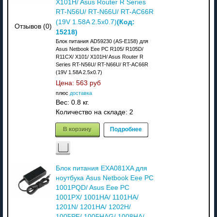
X101H/ Asus Router R Series
RT-N56U/ RT-N66U/ RT-AC66R
(Код:
(19V 1.58A 2.5x0.7)
Отзывов (0)
15218
)
Блок питания AD59230 (AS-E158) для
Asus Netbook Eee PC R105/ R105D/
R11CX/ X101/ X101H/ Asus Router R
Series RT-N56U/ RT-N66U/ RT-AC66R
(19V 1.58A 2.5x0.7)
Цена:
563 руб
плюс
доставка
Вес:
0.8 кг.
Количество на складе:
2
В корзину
Подробнее
Блок питания EXA081XA для
ноутбука Asus Netbook Eee PC
1001PQD/ Asus Eee PC
1001PX/ 1001HA/ 1101HA/
1201N/ 1201HA/ 1202H/
1005PE/ 1005HAG/ 1008HA/