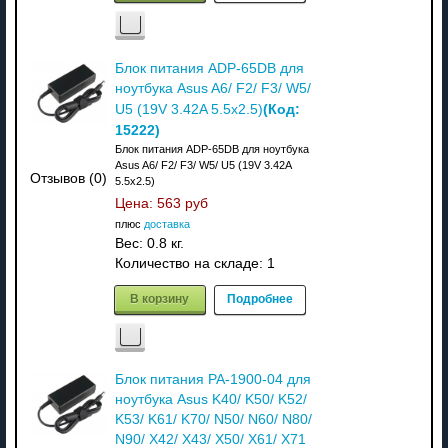
Блок питания ADP-65DB для
ноутбука Asus A6/ F2/ F3/ W5/
(Код:
U5 (19V 3.42A 5.5x2.5)
15222
)
Блок питания ADP-65DB для ноутбука
Asus A6/ F2/ F3/ W5/ U5 (19V 3.42A
Отзывов (0)
5.5x2.5)
Цена:
563 руб
плюс
доставка
Вес:
0.8 кг.
Количество на складе:
1
В корзину
Подробнее
Блок питания PA-1900-04 для
ноутбука Asus K40/ K50/ K52/
K53/ K61/ K70/ N50/ N60/ N80/
N90/ X42/ X43/ X50/ X61/ X71