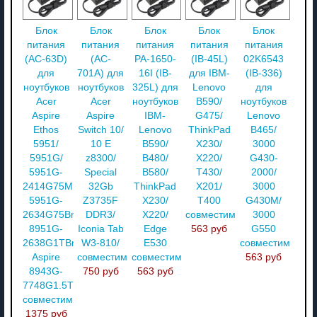
Блок
Блок
Блок
Блок
Блок
питания
питания
питания
питания
питания
(AC-63D)
(AC-
PA-1650-
(IB-45L)
02K6543
для
701A) для
16I (IB-
для IBM-
(IB-336)
ноутбуков
ноутбуков
325L) для
Lenovo
для
Acer
Acer
ноутбуков
B590/
ноутбуков
Aspire
Aspire
IBM-
G475/
Lenovo
Ethos
Switch 10/
Lenovo
ThinkPad
B465/
5951/
10 E
B590/
X230/
3000
5951G/
z8300/
B480/
X220/
G430-
5951G-
Special
B580/
T430/
2000/
2414G75Mnkk/
32Gb
ThinkPad
X201/
3000
5951G-
Z3735F
X230/
T400
G430M/
2634G75Bnkk/
DDR3/
X220/
совместимый
3000
8951G-
Iconia Tab
Edge
563 руб
G550
2638G1TBnkk/
W3-810/
E530
совместимый
Aspire
совместимый
совместимый
563 руб
8943G-
750 руб
563 руб
7748G1.5TWiss
совместимый
1375 руб