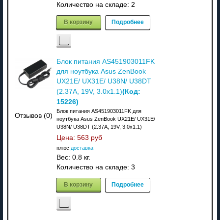
Количество на складе:
2
В корзину
Подробнее
Блок питания AS451903011FK
для ноутбука Asus ZenBook
UX21E/ UX31E/ U38N/ U38DT
(Код:
(2.37A, 19V, 3.0х1.1)
15226
)
Блок питания AS451903011FK для
Отзывов (0)
ноутбука Asus ZenBook UX21E/ UX31E/
U38N/ U38DT (2.37A, 19V, 3.0х1.1)
Цена:
563 руб
плюс
доставка
Вес:
0.8 кг.
Количество на складе:
3
В корзину
Подробнее