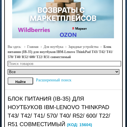
Вы здесь:
Главная
Для ноутбука
Зарядные устройства
Блок
питания (IB-35) для ноутбуков IBM-Lenovo ThinkPad T43/ T42/ T41/
570/ T40/ R52/ 600/ T22/ R51 совместимый
Расширенный поиск
БЛОК ПИТАНИЯ (IB-35) ДЛЯ
НОУТБУКОВ IBM-LENOVO THINKPAD
T43/ T42/ T41/ 570/ T40/ R52/ 600/ T22/
R51 СОВМЕСТИМЫЙ
(КОД:
15604
)