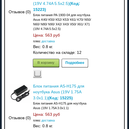
(Код:
(19V 4.74A 5.5x2.5)
15223
)
Отзывов (0)
Блок питания PA-1900-04 для ноутбука
Asus K40/ K50/ K52/ K53/ K61/ K70/ N50/
N60/ N80/ N90/ X42/ X43/ X50/ X61/ X71
(19V 4.74A 5.5x2.5)
Цена:
563 руб
плюс
доставка
Вес:
0.8 кг.
Количество на складе:
12
В корзину
Подробнее
Блок питания AS-H175 для
ноутбука Asus (19V 1.75A
(Код:
15225
)
3.0x1.1)
Блок питания AS-H175 для ноутбука
Asus (19V 1.75A 3.0x1.1)
Цена:
563 руб
Отзывов (0)
плюс
доставка
Вес:
0.8 кг.