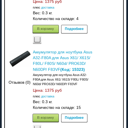
Цена:
1375 руб
плюс
доставка
Вес:
0.3 кг.
Количество на складе:
4
В корзину
Подробнее
Аккумулятор для ноутбука Asus
A32-F80A для Asus X61/ X61S/
F80L/ F80S/ N60d/ PRO63D/
(Код:
15323
)
N60DP/ F83VF
Аккумулятор для ноутбука Asus A32-
F80A для Asus X61/ X61S/ F80L/ F80S/
Отзывов (0)
N60d/ PRO63D/ N60DP/ F83VF
Цена:
1375 руб
плюс
доставка
Вес:
0.3 кг.
Количество на складе:
15
В корзину
Подробнее