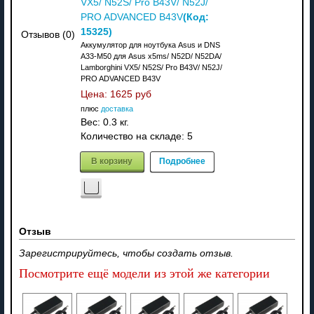
VX5/ N52S/ Pro B43V/ N52J/
(Код:
PRO ADVANCED B43V
15325
)
Отзывов (0)
Аккумулятор для ноутбука Asus и DNS
A33-M50 для Asus x5ms/ N52D/ N52DA/
Lamborghini VX5/ N52S/ Pro B43V/ N52J/
PRO ADVANCED B43V
Цена:
1625 руб
плюс
доставка
Вес:
0.3 кг.
Количество на складе:
5
В корзину
Подробнее
Отзыв
Зарегистрируйтесь, чтобы создать отзыв.
Посмотрите ещё модели из этой же категории