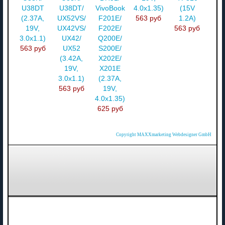
U38DT
U38DT/
VivoBook
4.0х1.35)
(15V
(2.37A,
UX52VS/
F201E/
563 руб
1.2A)
19V,
UX42VS/
F202E/
563 руб
3.0х1.1)
UX42/
Q200E/
563 руб
UX52
S200E/
(3.42A,
X202E/
19V,
X201E
3.0х1.1)
(2.37A,
563 руб
19V,
4.0х1.35)
625 руб
Copyright MAXXmarketing Webdesigner GmbH