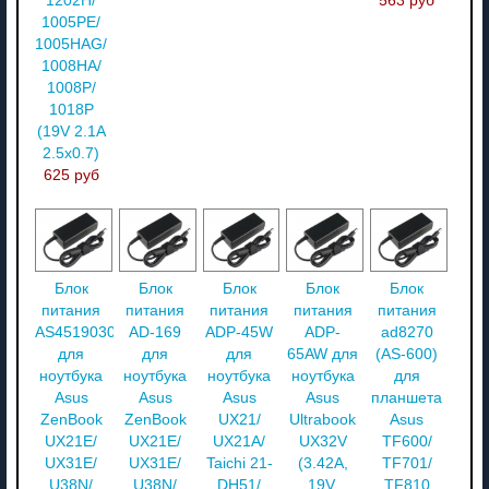
1202H/
563 руб
1005PE/
1005HAG/
1008HA/
1008P/
1018P
(19V 2.1A
2.5x0.7)
625 руб
Блок
Блок
Блок
Блок
Блок
питания
питания
питания
питания
питания
AS451903011FK
AD-169
ADP-45W
ADP-
ad8270
для
для
для
65AW для
(AS-600)
ноутбука
ноутбука
ноутбука
ноутбука
для
Asus
Asus
Asus
Asus
планшета
ZenBook
ZenBook
UX21/
Ultrabook
Asus
UX21E/
UX21E/
UX21A/
UX32V
TF600/
UX31E/
UX31E/
Taichi 21-
(3.42A,
TF701/
U38N/
U38N/
DH51/
19V,
TF810