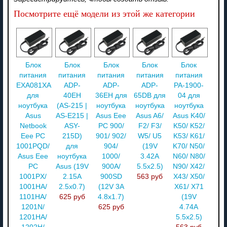
Посмотрите ещё модели из этой же категории
Блок
Блок
Блок
Блок
Блок
питания
питания
питания
питания
питания
EXA081XA
ADP-
ADP-
ADP-
PA-1900-
для
40EH
36EH для
65DB для
04 для
ноутбука
(AS-215 |
ноутбука
ноутбука
ноутбука
Asus
AS-E215 |
Asus Eee
Asus A6/
Asus K40/
Netbook
ASY-
PC 900/
F2/ F3/
K50/ K52/
Eee PC
215D)
901/ 902/
W5/ U5
K53/ K61/
1001PQD/
для
904/
(19V
K70/ N50/
Asus Eee
ноутбука
1000/
3.42A
N60/ N80/
PC
Asus (19V
900A/
5.5x2.5)
N90/ X42/
1001PX/
2.15A
900SD
563 руб
X43/ X50/
1001HA/
2.5x0.7)
(12V 3A
X61/ X71
1101HA/
625 руб
4.8x1.7)
(19V
1201N/
625 руб
4.74A
1201HA/
5.5x2.5)