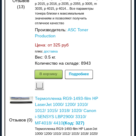
Отзывов
p 2015, p 2016, p 2035, p 2055, p 3005, m
(13)
3035, p 4015, p 4014... Все параметры
тонера близки к максимальным
значениям и позволяют получить
отличное качество
Производитель:
ASC Toner
Production
Цена: от
325 руб
плюс
доставка
Вес:
0.5 кг.
Количество на складе:
8943
В корзину
Подробнее
Термопленка RG9-1493-film HP
LaserJet 1000/ 1200/ 1010/
1012/ 1015/ 1018/ 1020/ Canon
i-SENSYS LBP2900/ 3310/
Отзывов (0)
(Код:
327
)
MF4018/ 4410
Термопленка RG9-1493-film HP LaserJet
1000/ 1200/ 1010/ 1012/ 1015/ 1018/ 1020/