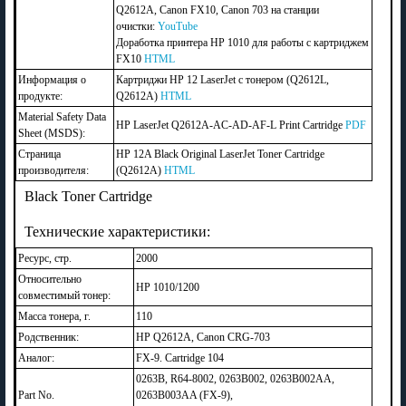
Q2612A, Canon FX10, Canon 703 на станции
очистки:
YouTube
Доработка принтера HP 1010 для работы с картриджем
FX10
HTML
Информация о
Картриджи HP 12 LaserJet с тонером (Q2612L,
продукте:
Q2612A)
HTML
Material Safety Data
HP LaserJet Q2612A-AC-AD-AF-L Print Cartridge
PDF
Sheet (MSDS):
Страница
HP 12A Black Original LaserJet Toner Cartridge
производителя:
(Q2612A)
HTML
Black Toner Cartridge
Технические характеристики:
Ресурс, стр.
2000
Относительно
HP 1010/1200
совместимый тонер:
Масса тонера, г.
110
Родственник:
HP Q2612A, Canon CRG-703
Аналог:
FX-9. Cartridge 104
0263B, R64-8002, 0263B002, 0263B002AA,
Part No.
0263B003AA (FX-9),