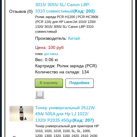
3015/ 3055/ 5L/ Canon LBP-
(Код:
202
)
3310 совместимый
Отзывов (0)
Ролик заряда PCR-H1200 | PCR-HC3906
(PCR 12A) для HP LaserJet 1010/ 1200/
1320/ 3015/ 3055/ 5L/ Canon LBP-3310
совместимый
Производитель:
Китай
Цена:
100 руб
плюс
доставка
Вес:
0.06 кг.
Картридж: Ролик заряда (PCR)
Количество на складе:
134
В корзину
Подробнее
Тонер универсальный 2612A/
49A/ 505A для Hp LJ 1022/
(Код:
207
)
1320/ P2035 450gr
Тонер универсальный для принтеров HP
1010, 1020, 1018, 1100, 5L, 6L, 1000,
1200, 1300, 1320, 1160, 2420, 2410, 2430,