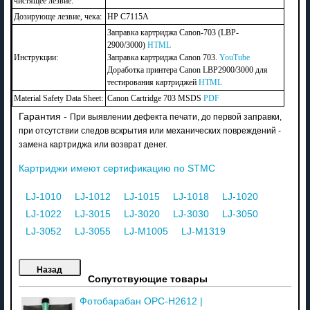
чистящее лезвие:
Дозирующе лезвие, чека:
HP C7115A
Заправка картриджа Canon-703 (LBP-
2900/3000)
HTML
Инструкции:
Заправка картриджа Canon 703.
YouTube
Доработка принтера Canon LBP2900/3000 для
тестирования картриджей
HTML
Material Safety Data Sheet:
Canon Cartridge 703 MSDS
PDF
Гарантия -
При выявлении дефекта печати, до первой заправки,
при отсутствии следов вскрытия или механических повреждений -
замена картриджа или возврат денег.
Картриджи имеют сертификацию по STMC
LJ-1010
LJ-1012
LJ-1015
LJ-1018
LJ-1020
LJ-1022
LJ-3015
LJ-3020
LJ-3030
LJ-3050
LJ-3052
LJ-3055
LJ-M1005
LJ-M1319
Сопутствующие товары
Фотобарабан OPC-H2612 |