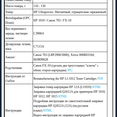
Масса тонера, г.
110 - 150
Тонер:
HP Ultraprecise. Магнитный, отрицательно заряжаемый
Фотобарабан (OPC
HP 1010 / Canon 703 / FX-10
Drum):
Вал первичного
заряда, чистящее
C3906A
лезвие:
Дозирующе лезвие,
C7115A
чека:
Canon 703 (LBP2900/3000), Xerox 006R03164,
Аналог:
003R99628
Canon FX-10 (срезать два треугольных "ключа" с
Родственник:
обеих сторон картриджа)
JPG
Инструкции от
Remanufacturing the HP LJ-1012 Toner Cartridges
PDF
UniNet:
Заправка тонер-картриджа HP 12A (LJ1010)
HTML
Заправка картриджей Q2612A для принтеров HP 1010,
HP 1012, HP 1015
HTML
Подробная инструкция по самостоятельной заправке
картриджа HP Q2612A (12A) (на русском
Инструкции:
языке)
HTML
Видео-инструкция по заправке картриджей HP