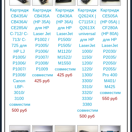
Картридж
Картридж
Картридж
Картридж
Картридж
CB435A/
CB435A
CB436A
Q2624X |
CE505A
CB436A/
(HP 35A)
(HP 36A)
C7115X |
(HP 05A) |
CE285A/
для HP
для HP
Q2613X
CF280A
C-712/ C-
Laser Jet
LaserJet
universal
(HP 80A)
713/ C-
P1002 /
P1500/
для HP
для HP
725 для
P1005/
P1505/
LaserJet
LaserJet
HP LJ
P1006/
M1120/
1000/
P2030/
P1005/
P1007/
M1522/
1150/
P2035/
P1006/
P1008/
M1550
1200/
P2050/
P1007/
P1009
совместимый
1220/
P2055/
P1008/
совместимый
425 руб
1300/
Pro 400
Canon
425 руб
3300/
M401/
LBP-
3310/
M425
3010/
3320/
совместимый
3100
3330/
550 руб
совместимый
3380
500 руб
совместимый
500 руб