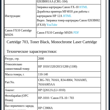
0263B001AA (CRG-104)
Заправка картриджа Canon FX-10
HTML
Доработка принтера MF4018 для работы с
Инструкции:
картриджем HP 12A
HTML
Видео. Заправка тонер-картриджа Canon 0263B002
(FX10)
YouTube
Canon FX10 Cartridge
Canon FX10 Cartridge MSDS
PDF
MSDS
Cartridge 703, Toner Black, Monochrome Laser Cartridge
Технические характеристики:
Ресурс, стр.
2000
Относительно
HP 1010/1320/2015/1200 (1100)
совместимый тонер:
Масса тонера, г.
110-140
CRG-703, 7616A, R34-8004, 7616A005,
Part No.
7616A005AA
Аналог:
HP Q2612A (LJ-1010)
Фотобарабан (OPC
HP-1010 / Canon FX-10 / 703
Drum):
Вал первичного заряда,
HP C3906A