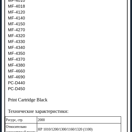
MF-4010
MF-4018
MF-4120
MF-4140
MF-4150
MF-4270
MF-4320
MF-4330
MF-4340
MF-4350
MF-4370
MF-4380
MF-4660
MF-4690
PC-D440
PC-D450
Print Cartridge Black
Технические характеристики:
Ресурс, стр.
2000
Относительно
HP 1010/1200/1300/1160/1320 (1100)
совместимый тонер: