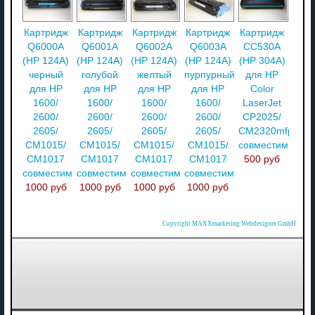
Картридж
Картридж
Картридж
Картридж
Картридж
Q6000A
Q6001A
Q6002A
Q6003A
CC530A
(HP 124A)
(HP 124A)
(HP 124A)
(HP 124A)
(HP 304A)
черный
голубой
желтый
пурпурный
для HP
для HP
для HP
для HP
для HP
Color
1600/
1600/
1600/
1600/
LaserJet
2600/
2600/
2600/
2600/
CP2025/
2605/
2605/
2605/
2605/
CM2320mfp
CM1015/
CM1015/
CM1015/
CM1015/
совместимый
CM1017
CM1017
CM1017
CM1017
500 руб
совместимый
совместимый
совместимый
совместимый
1000 руб
1000 руб
1000 руб
1000 руб
Copyright MAXXmarketing Webdesigner GmbH