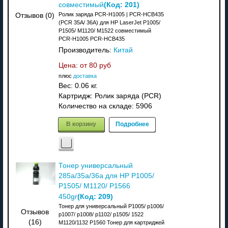
(Код:
201
)
совместимый
Ролик заряда PCR-H1005 | PCR-HCB435
Отзывов (0)
(PCR 35A/ 36A) для HP LaserJet P1005/
P1505/ M1120/ M1522 совместимый
PCR-H1005 PCR-HCB435
Производитель:
Китай
Цена: от
80 руб
плюс
доставка
Вес:
0.06 кг.
Картридж: Ролик заряда (PCR)
Количество на складе:
5906
В корзину
Подробнее
Тонер универсальный
285a/35a/36a для HP P1005/
P1505/ M1120/ P1566
(Код:
209
)
450gr
Тонер для универсальный P1005/ p1006/
Отзывов
p1007/ p1008/ p1102/ p1505/ 1522
(16)
M1120/1132 P1560 Тонер для картриджей