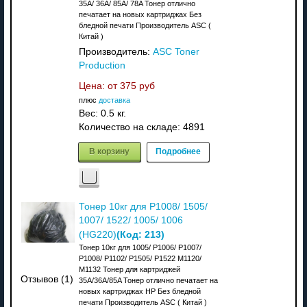
35A/ 36A/ 85A/ 78A Тонер отлично
печатает на новых картриджах Без
бледной печати Производитель ASC (
Китай )
Производитель:
ASC Toner
Production
Цена: от
375 руб
плюс
доставка
Вес:
0.5 кг.
Количество на складе:
4891
В корзину
Подробнее
Тонер 10кг для P1008/ 1505/
1007/ 1522/ 1005/ 1006
(Код:
213
)
(HG220)
Тонер 10кг для 1005/ P1006/ P1007/
P1008/ P1102/ P1505/ P1522 M1120/
M1132 Тонер для картриджей
Отзывов (1)
35A/36A/85A Тонер отлично печатает на
новых картриджах HP Без бледной
печати Производитель ASC ( Китай )