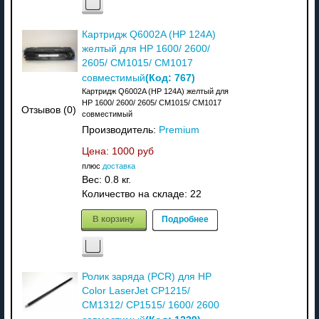
Картридж Q6002A (HP 124A)
желтый для HP 1600/ 2600/
2605/ CM1015/ CM1017
(Код:
767
)
совместимый
Картридж Q6002A (HP 124A) желтый для
HP 1600/ 2600/ 2605/ CM1015/ CM1017
Отзывов (0)
совместимый
Производитель:
Premium
Цена:
1000 руб
плюс
доставка
Вес:
0.8 кг.
Количество на складе:
22
В корзину
Подробнее
Ролик заряда (PCR) для HP
Color LaserJet CP1215/
CM1312/ CP1515/ 1600/ 2600