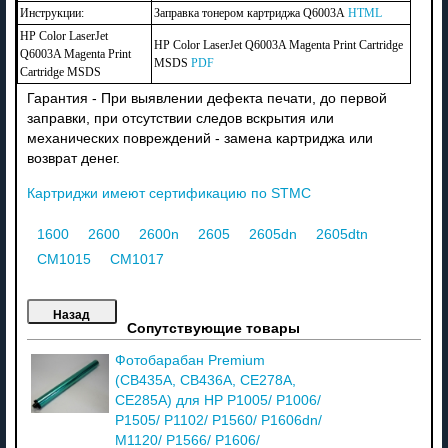
Инструкции:
Заправка тонером картриджа Q6003A
HTML
HP Color LaserJet
HP Color LaserJet Q6003A Magenta Print Cartridge
Q6003A Magenta Print
MSDS
PDF
Cartridge MSDS
Гарантия - При выявлении дефекта печати, до первой
заправки, при отсутствии следов вскрытия или
механических повреждений - замена картриджа или
возврат денег.
Картриджи имеют сертификацию по STMC
1600
2600
2600n
2605
2605dn
2605dtn
CM1015
CM1017
Сопутствующие товары
Фотобарабан Premium
(CB435A, CB436A, CE278A,
CE285A) для HP P1005/ P1006/
P1505/ P1102/ P1560/ P1606dn/
M1120/ P1566/ P1606/