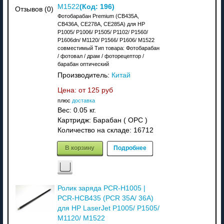
(Код:
196
)
M1522
Отзывов (0)
Фотобарабан Premium (CB435A,
CB436A, CE278A, CE285A) для HP
P1005/ P1006/ P1505/ P1102/ P1560/
P1606dn/ M1120/ P1566/ P1606/ M1522
совместимый Тип товара: Фотобарабан
/ фотовал / драм / фоторецептор /
барабан оптический
Производитель:
Китай
Цена: от
125 руб
плюс
доставка
Вес:
0.05 кг.
Картридж: Барабан ( OPC )
Количество на складе:
16712
В корзину
Подробнее
Ролик заряда PCR-H1005 |
PCR-HCB435 (PCR 35A/ 36A)
для HP LaserJet P1005/ P1505/
M1120/ M1522