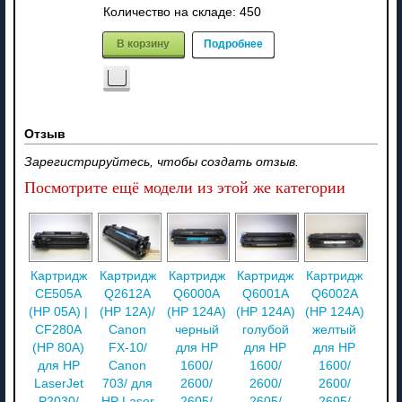
Количество на складе:
450
В корзину
Подробнее
Отзыв
Зарегистрируйтесь, чтобы создать отзыв.
Посмотрите ещё модели из этой же категории
Картридж
Картридж
Картридж
Картридж
Картридж
CE505A
Q2612A
Q6000A
Q6001A
Q6002A
(HP 05A) |
(HP 12A)/
(HP 124A)
(HP 124A)
(HP 124A)
CF280A
Canon
черный
голубой
желтый
(HP 80A)
FX-10/
для HP
для HP
для HP
для HP
Canon
1600/
1600/
1600/
LaserJet
703/ для
2600/
2600/
2600/
P2030/
HP Laser
2605/
2605/
2605/