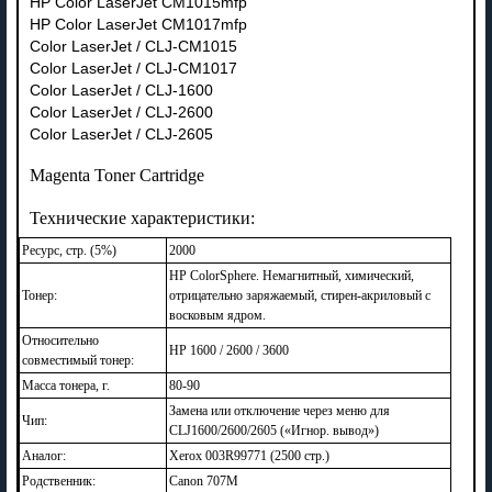
HP Color LaserJet CM1015mfp
HP Color LaserJet CM1017mfp
Color LaserJet / CLJ-CM1015
Color LaserJet / CLJ-CM1017
Color LaserJet / CLJ-1600
Color LaserJet / CLJ-2600
Color LaserJet / CLJ-2605
Magenta Toner Cartridge
Технические характеристики:
Ресурс, стр. (5%)
2000
HP ColorSphere. Немагнитный, химический,
Тонер:
отрицательно заряжаемый, стирен-акриловый с
восковым ядром.
Относительно
HP 1600 / 2600 / 3600
совместимый тонер:
Масса тонера, г.
80-90
Замена или отключение через меню для
Чип:
CLJ1600/2600/2605 («Игнор. вывод»)
Аналог:
Xerox 003R99771 (2500 стр.)
Родственник:
Сanon 707M