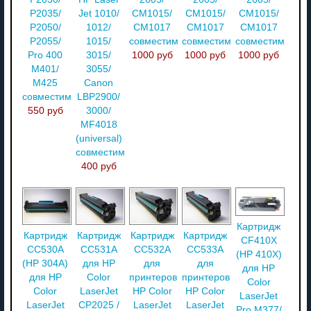
P2035/
Jet 1010/
CM1015/
CM1015/
CM1015/
P2050/
1012/
CM1017
CM1017
CM1017
P2055/
1015/
совместимый
совместимый
совместимый
Pro 400
3015/
1000 руб
1000 руб
1000 руб
M401/
3055/
M425
Canon
совместимый
LBP2900/
550 руб
3000/
MF4018
(universal)
совместимый
400 руб
Картридж
Картридж
Картридж
Картридж
Картридж
CF410X
CC530A
CC531A
CC532A
CC533A
(HP 410X)
(HP 304A)
для HP
для
для
для HP
для HP
Color
принтеров
принтеров
Color
Color
LaserJet
HP Color
HP Color
LaserJet
LaserJet
CP2025 /
LaserJet
LaserJet
Pro M377/