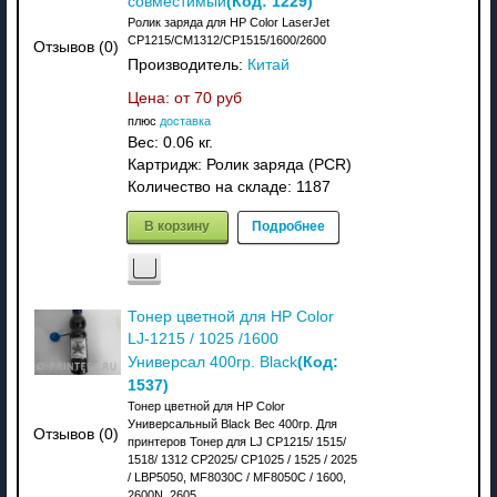
(Код:
1229
)
совместимый
Ролик заряда для HP Color LaserJet
CP1215/CM1312/CP1515/1600/2600
Отзывов (0)
Производитель:
Китай
Цена: от
70 руб
плюс
доставка
Вес:
0.06 кг.
Картридж: Ролик заряда (PCR)
Количество на складе:
1187
В корзину
Подробнее
Тонер цветной для HP Color
LJ-1215 / 1025 /1600
(Код:
Универсал 400гр. Black
1537
)
Тонер цветной для HP Color
Универсальный Black Вес 400гр. Для
Отзывов (0)
принтеров Тонер для LJ CP1215/ 1515/
1518/ 1312 CP2025/ CP1025 / 1525 / 2025
/ LBP5050, MF8030C / MF8050C / 1600,
2600N, 2605