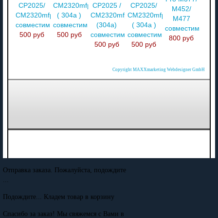
CP2025/
CM2320mfp
CP2025 /
CP2025/
M452/
CM2320mfp
( 304a )
CM2320mfp
CM2320mfp
M477
совместимый
совместимый
(304a)
( 304a )
совместимый
500 руб
500 руб
совместимый
совместимый
800 руб
500 руб
500 руб
Copyright MAXXmarketing Webdesigner GmbH
Отправка заказа. Пожалуйста, подождите
...
Подождите... Кладем товар в корзину
Спасибо за заказ! Мы свяжемся с Вами в