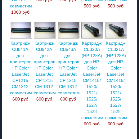
совместимый
500 руб
500 руб
1000 руб
Картридж
Картридж
Картридж
Картридж
Картридж
CB541A
CB542A
CB543A
CE320A
CE321A
для
для
для
(HP 128A)
(HP 128A)
принтеров
принтеров
принтеров
для HP
для HP
HP Color
HP Color
HP Color
Color
Color
LaserJet
LaserJet
LaserJet
LaserJet
LaserJet
CP1215
CP 1215
CP 1215
CM1415/
CM1415/
CM1312
CM 1312
CM 1312
1520/
1520/
совместимый
совместимый
совместимый
1521/
1521/
600 руб
600 руб
600 руб
1525/
1525/
1527/
1527/
1528
1528
совместимый
совместимый
600 руб
600 руб