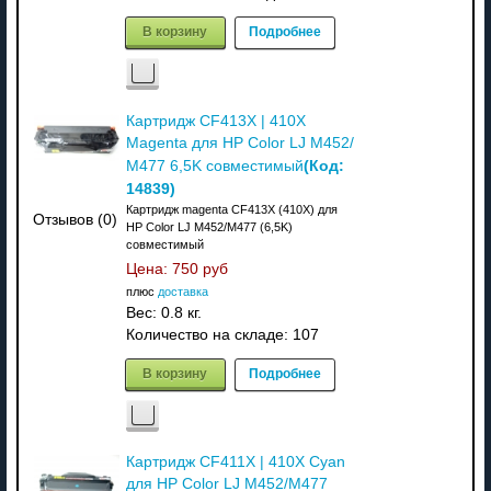
В корзину
Подробнее
Картридж CF413X | 410X
Magenta для HP Color LJ M452/
(Код:
M477 6,5K совместимый
14839
)
Картридж magenta CF413X (410X) для
Отзывов (0)
HP Color LJ M452/M477 (6,5K)
совместимый
Цена:
750 руб
плюс
доставка
Вес:
0.8 кг.
Количество на складе:
107
В корзину
Подробнее
Картридж CF411X | 410X Cyan
для HP Color LJ M452/M477