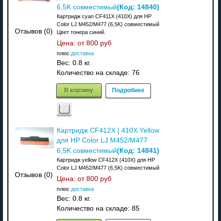
(Код:
14840
)
6,5K совместимый
Картридж cyan CF411X (410X) для HP
Color LJ M452/M477 (6,5K) совместимый
Отзывов (0)
Цвет тонера синий.
Цена: от
800 руб
плюс
доставка
Вес:
0.8 кг.
Количество на складе:
76
В корзину
Подробнее
Картридж CF412X | 410X Yellow
для HP Color LJ M452/M477
(Код:
14841
)
6,5K совместимый
Картридж yellow CF412X (410X) для HP
Color LJ M452/M477 (6,5K) совместимый
Отзывов (0)
Цена: от
800 руб
плюс
доставка
Вес:
0.8 кг.
Количество на складе:
85