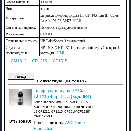
Масса тонера, г.
130-150
Чип:
замена
Заправка тонер картриджа HP CF410Х для HP Color
Инструкции:
LaserJet M452, M477
HTML
Советы по заправке:
Не снимать дозирующее лезвие
Родственник:
CF400X
Оригинальный тонер:
HP ColorSphere 3 химический
Страница
HP 410X (CF410X), Оригинальный черный лазерный
производителя:
картридж
HTML
CM1312
CP1215
CP1515
Сопутствующие товары
Тонер цветной для HP Color
(Код:
846
)
LJ-1215 45гр. Black
Тонер цветной для HP Color LJ-1215
Black Вес 45 гр. Для принтеров HP Color
LJ CP1210/ CP1215/ CP1510/ CP1218/
CM1312 MFP
Отзывов (0)
Производитель:
ASC Toner
Production