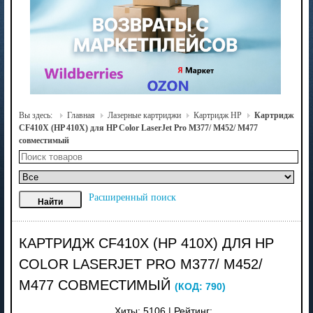
Вы здесь:
Главная
Лазерные картриджи
Картридж HP
Картридж
CF410X (HP 410X) для HP Color LaserJet Pro M377/ M452/ M477
совместимый
Расширенный поиск
КАРТРИДЖ CF410X (HP 410X) ДЛЯ HP
COLOR LASERJET PRO M377/ M452/
M477 СОВМЕСТИМЫЙ
(КОД:
790
)
Хиты:
5106
|
Рейтинг: