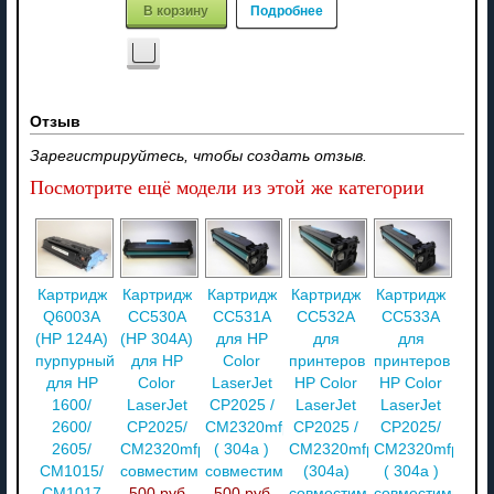
В корзину
Подробнее
Отзыв
Зарегистрируйтесь, чтобы создать отзыв.
Посмотрите ещё модели из этой же категории
Картридж
Картридж
Картридж
Картридж
Картридж
Q6003A
CC530A
CC531A
CC532A
CC533A
(HP 124A)
(HP 304A)
для HP
для
для
пурпурный
для HP
Color
принтеров
принтеров
для HP
Color
LaserJet
HP Color
HP Color
1600/
LaserJet
CP2025 /
LaserJet
LaserJet
2600/
CP2025/
CM2320mfp
CP2025 /
CP2025/
2605/
CM2320mfp
( 304a )
CM2320mfp
CM2320mfp
CM1015/
совместимый
совместимый
(304a)
( 304a )
CM1017
500 руб
500 руб
совместимый
совместимый