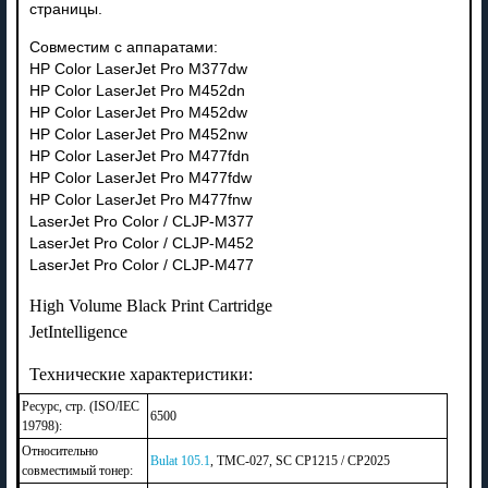
страницы.
Совместим с аппаратами:
HP Color LaserJet Pro M377dw
HP Color LaserJet Pro M452dn
HP Color LaserJet Pro M452dw
HP Color LaserJet Pro M452nw
HP Color LaserJet Pro M477fdn
HP Color LaserJet Pro M477fdw
HP Color LaserJet Pro M477fnw
LaserJet Pro Color / CLJP-M377
LaserJet Pro Color / CLJP-M452
LaserJet Pro Color / CLJP-M477
High Volume Black Print Cartridge
JetIntelligence
Технические характеристики:
Ресурс, стр. (ISO/IEC
6500
19798):
Относительно
Bulat 105.1
, TMC-027, SC CP1215 / CP2025
совместимый тонер: