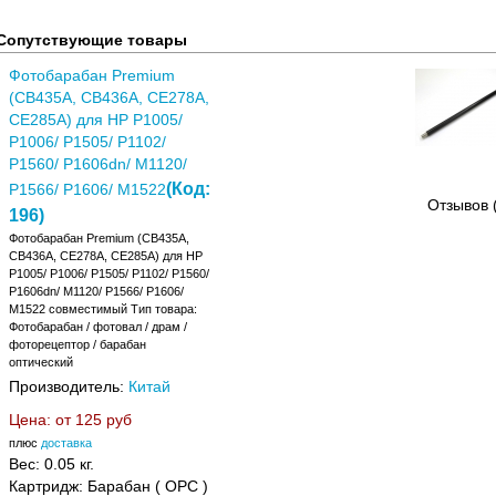
Сопутствующие товары
Фотобарабан Premium
(CB435A, CB436A, CE278A,
CE285A) для HP P1005/
P1006/ P1505/ P1102/
P1560/ P1606dn/ M1120/
(Код:
P1566/ P1606/ M1522
Отзывов 
196
)
Фотобарабан Premium (CB435A,
CB436A, CE278A, CE285A) для HP
P1005/ P1006/ P1505/ P1102/ P1560/
P1606dn/ M1120/ P1566/ P1606/
M1522 совместимый Тип товара:
Фотобарабан / фотовал / драм /
фоторецептор / барабан
оптический
Производитель:
Китай
Цена: от
125 руб
плюс
доставка
Вес:
0.05 кг.
Картридж: Барабан ( OPC )