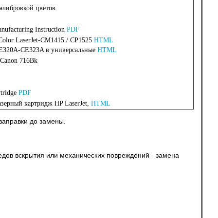
алибровкой цветов.
nufacturing Instruction
PDF
olor LaserJet-CM1415 / CP1525
HTML
E320A-CE323A в универсальные
HTML
 Canon 716Bk
tridge
PDF
зерный картридж HP LaserJet,
HTML
заправки до замены.
ледов вскрытия или механических повреждений - замена