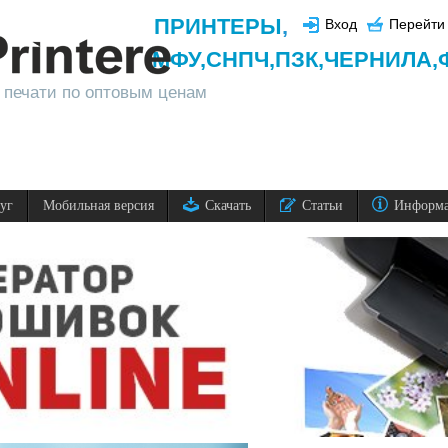
ПРИНТЕРЫ
,
Вход
Перейти 
МФУ,
СНПЧ,
ПЗК,
ЧЕРНИЛА,
 печати по оптовым ценам
луг
Мобильная версия
Скачать
Статьи
Информ