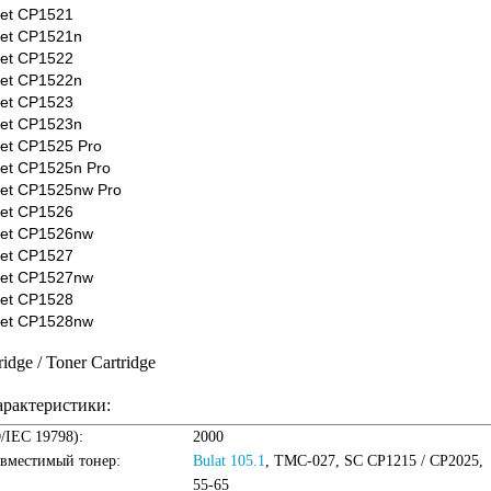
Jet CP1521
Jet CP1521n
Jet CP1522
Jet CP1522n
Jet CP1523
Jet CP1523n
Jet CP1525 Pro
Jet CP1525n Pro
Jet CP1525nw Pro
Jet CP1526
Jet CP1526nw
Jet CP1527
Jet CP1527nw
Jet CP1528
Jet CP1528nw
ridge / Toner Cartridge
арактеристики:
O/IEC 19798):
2000
овместимый тонер:
Bulat 105.1
, TMC-027, SC CP1215 / CP2025,
55-65