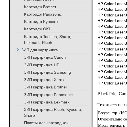
HP Color Laser
Картридж Brother
HP Color Laser
Картридж Panasonic
HP Color Laser
HP Color Laser
Картридж Kyocera
HP Color Laser
Картридж OKI
HP Color Laser
Картридж Toshiba, Sharp,
HP Color Laser
Lexmark, Ricoh
HP Color Laser
HP Color Laser
ЗИП для картриджа
HP Color Laser
ЗИП картриджа Canon
HP Color Laser
ЗИП картриджа HP
HP Color Laser
HP Color Laser
ЗИП картриджа Samsung
HP Color Laser
ЗИП картриджа Xerox
HP Color Laser
ЗИП картриджа Brother
Black Print Cart
ЗИП картриджа Panasonic
ЗИП картриджа Lexmark
Технические х
ЗИП картриджа Ricoh, Kyocera,
Ресурс, стр. (IS
Sharp
Относительно с
Пакеты для картриджей
Масса тонера, г.