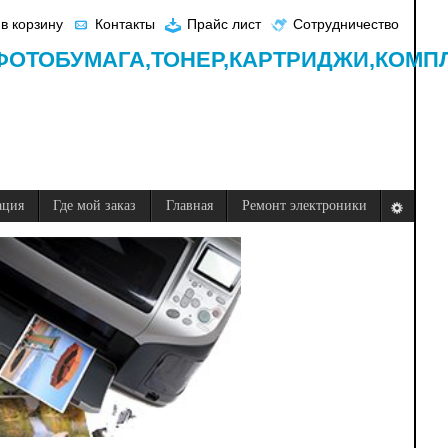
в корзину
Контакты
Прайс лист
Сотрудничество
ФОТОБУМАГА,
ТОНЕР,
КАРТРИДЖИ,
КОМП
ация
Где мой заказ
Главная
Ремонт электроники