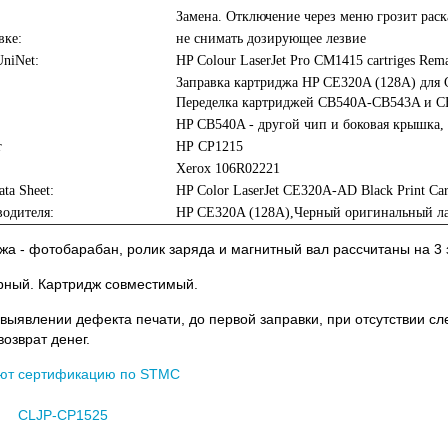
Замена. Отключение через меню грозит раск
вке:
не снимать дозирующее лезвие
niNet:
HP Colour LaserJet Pro CM1415 cartriges Rema
Заправка картриджа HP CE320A (128A) для C
Переделка картриджей CB540A-CB543A и C
HP CB540A - другой чип и боковая крышка,
r
НР CP1215
Xerox 106R02221
ata Sheet:
HP Color LaserJet CE320A-AD Black Print Car
одителя:
HP CE320A (128A),Черный оригинальный ла
жа - фотобарабан, ролик заряда и магнитный вал рассчитаны на 3 
ерный. Картридж совместимый.
 выявлении дефекта печати, до первой заправки, при отсутствии с
возврат денег.
ют сертификацию по STMC
CLJP-CP1525