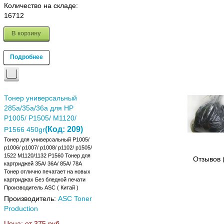
Количество на складе:
16712
В корзину
Подробнее
Тонер универсальный
285a/35a/36a для HP
P1005/ P1505/ M1120/
(Код:
209
)
P1566 450gr
Тонер для универсальный P1005/
p1006/ p1007/ p1008/ p1102/ p1505/
1522 M1120/1132 P1560 Тонер для
Отзывов 
картриджей 35A/ 36A/ 85A/ 78A
Тонер отлично печатает на новых
картриджах Без бледной печати
Производитель ASC ( Китай )
Производитель:
ASC Toner
Production
Цена: от
375 руб