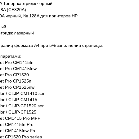
A Тонер-картридж черный
28A (CE320A)
0A черный, № 128A для принтеров HP
мый
ртридж лазерный
страниц формата А4 при 5% заполнении страницы.
ппаратами:
Jet Pro CM1415fn
Jet Pro CM1415fnw
Jet Pro CP1520
Jet Pro CP1525n
Jet Pro CP1525nw
lor / CLJP-CM1410 ser
olor / CLJP-CM1415
lor / CLJP-CP1520 ser
lor / CLJP-CP1525
Jet CM1415 Pro MFP
Jet CM1415fn Pro
Jet CM1415fnw Pro
et CP1520 Pro series