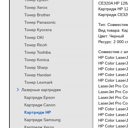
CE320A HP 128
Тонер Xerox
Картридж HP 1
Тонер Brother
Картридж CE32
Тонер Panasonic
Тип: Совмести
Тонер Kyocera
Вид товара: Ка
Цвет: Черный
Тонер OKI
Ресурс: 2 000 
Тонер Ricoh
Совместим с а
Тонер Toshiba
HP Color Laser
Тонер Konica
HP Color Laser
Тонер Sharp
HP Color Laser
Тонер Handan
HP Color Laser
HP Color Laser
Тонер Lexmark
LaserJet Pro Co
Лазерные картриджи
LaserJet Pro C
Картридж Epson
LaserJet Pro Co
LaserJet Pro Co
Картридж Canon
HP Color Laser
Картридж HP
HP Color Laser
Картридж Samsung
HP Color Laser
HP Color LaserJ
Картридж Xerox