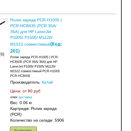
Ролик заряда PCR-H1005 |
PCR-HCB435 (PCR 35A/
36A) для HP LaserJet
P1005/ P1505/ M1120/
(Код:
M1522 совместимый
201
)
(0)
Ролик заряда PCR-H1005 | PCR-
HCB435 (PCR 35A/ 36A) для HP
LaserJet P1005/ P1505/ M1120/
M1522 совместимый PCR-H1005
PCR-HCB435
Производитель:
Китай
Цена: от
80 руб
плюс
доставка
Вес:
0.06 кг.
Картридж: Ролик заряда
(PCR)
Количество на складе:
5906
В корзину