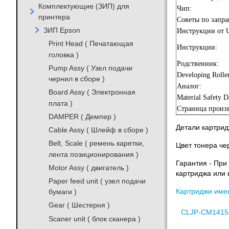
Комплектующие (ЗИП) для
Чип:
принтера
Советы по запра
ЗИП Epson
Инструкции от U
Print Head ( Печатающая
Инструкции:
головка )
Родственник:
Pump Assy ( Узел подачи
Developing Rolle
чернил в сборе )
Аналог:
Board Assy ( Электронная
Material Safety D
плата )
Страница произв
DAMPER ( Демпер )
Детали картрид
Cable Assy ( Шлейф в сборе )
Belt, Scale ( ремень каретки,
Цвет тонера ч
лента позиционирования )
Гарантия - При
Motor Assy ( двигатель )
картриджа или 
Paper feed unit ( узел подачи
бумаги )
Картриджи име
Gear ( Шестерня )
CLJP-CM1415
Scaner unit ( блок сканера )