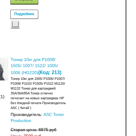
Подробнее
Тонер 10кг для P1008/
1505/ 1007/ 1522/ 1005/
(Код:
213
)
1006 (HG220)
Тонер 10кг для 1005/ P1006/ P1007/
P1008/ P1102/ P1505/ P1522 M1120/
M1132 Тонер для картриджей
35A/36A/85A Тонер отлично
(1)
печатает на новых картриджах HP
Без бледной печати Производитель
ASC ( Китай )
Производитель:
ASC Toner
Production
Старая цена:
8875 руб