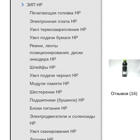
ЗИП HP
Печатающая головка HP
Электронная плата HP
Узел термозакрепления HP
Узел подачи бумаги HP
Ремни, ленты
позиционирования, диски
энкодера HP
Шлейфы HP
Узел подачи чернил HP
Модули памяти HP
Шестеренки HP
Отзывов (16)
Подшипники (бушинги) HP
Блоки питания HP
Электродвигатели и соленоиды
HP
Узел сканирования HP
Датчики HP