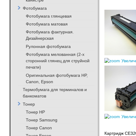
канистре
Фотобумага
Фотобумага глянцевая
Фотобумага матовая
Фотобумага фактурная.
Дизайнерская
Рулонная фотобумага
Фотобумага мелованная (2-х
сторонний глянец для струйной
Увелич
печати)
Оригинальная фотобумага HP,
Canon, Epson
Термобумага для терминалов и
банкоматов
Тонер
Тонер HP
Увелич
Тонер Samsung
Тонер Canon
Картридж CE320
Тонер Epson