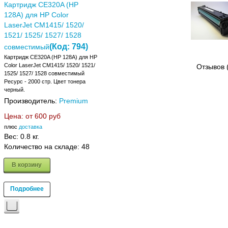
Картридж CE320A (HP
128A) для HP Color
LaserJet CM1415/ 1520/
1521/ 1525/ 1527/ 1528
(Код:
794
)
совместимый
Картридж CE320A (HP 128A) для HP
Color LaserJet CM1415/ 1520/ 1521/
Отзывов 
1525/ 1527/ 1528 совместимый
Ресурс - 2000 стр. Цвет тонера
черный.
Производитель:
Premium
Цена: от
600 руб
плюс
доставка
Вес:
0.8 кг.
Количество на складе:
48
В корзину
Подробнее