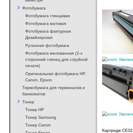
канистре
Фотобумага
Фотобумага глянцевая
Фотобумага матовая
Фотобумага фактурная.
Дизайнерская
Рулонная фотобумага
Фотобумага мелованная (2-х
сторонний глянец для струйной
Увелич
печати)
Оригинальная фотобумага HP,
Canon, Epson
Термобумага для терминалов и
банкоматов
Тонер
Тонер HP
Увелич
Тонер Samsung
Тонер Canon
Картридж CE323
Тонер Epson