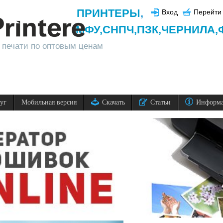
ПРИНТЕРЫ
,
Вход
Перейти 
МФУ,
СНПЧ,
ПЗК,
ЧЕРНИЛА,
 печати по оптовым ценам
луг
Мобильная версия
Скачать
Статьи
Информ