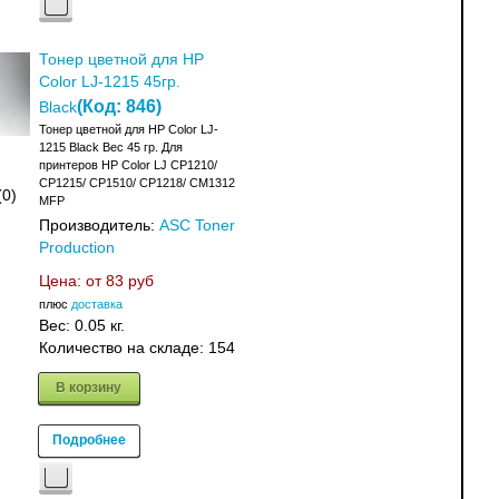
Тонер цветной для HP
Color LJ-1215 45гр.
(Код:
846
)
Black
Тонер цветной для HP Color LJ-
1215 Black Вес 45 гр. Для
принтеров HP Color LJ CP1210/
CP1215/ CP1510/ CP1218/ CM1312
(0)
MFP
Производитель:
ASC Toner
Production
Цена: от
83 руб
плюс
доставка
Вес:
0.05 кг.
Количество на складе:
154
В корзину
Подробнее