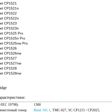
Jet CP1521
Jet CP1521n
Jet CP1522
Jet CP1522n
Jet CP1523
Jet CP1523n
Jet CP1525 Pro
Jet CP1525n Pro
Jet CP1525nw Pro
Jet CP1526
Jet CP1526nw
Jet CP1527
Jet CP1527nw
Jet CP1528
Jet CP1528nw
ridge
арактеристики:
O/IEC 19798):
1300
овместимый тонер:
Bulat 105.1
, TMC-027, SC CP1215 / CP2025,