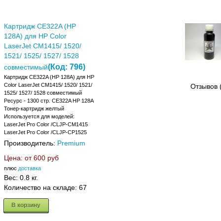
Картридж CE322A (HP
128A) для HP Color
LaserJet CM1415/ 1520/
1521/ 1525/ 1527/ 1528
(Код:
796
)
совместимый
Картридж CE322A (HP 128A) для HP
Color LaserJet CM1415/ 1520/ 1521/
Отзывов 
1525/ 1527/ 1528 совместимый
Ресурс - 1300 стр. CE322A HP 128A
Тонер-картридж желтый
Используется для моделей:
LaserJet Pro Color /CLJP-CM1415
LaserJet Pro Color /CLJP-CP1525
Производитель:
Premium
Цена: от
600 руб
плюс
доставка
Вес:
0.8 кг.
Количество на складе:
67
В корзину