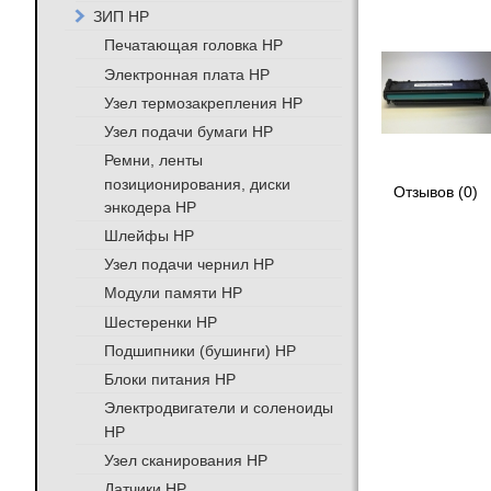
ЗИП HP
Печатающая головка HP
Электронная плата HP
Узел термозакрепления HP
Узел подачи бумаги HP
Ремни, ленты
позиционирования, диски
Отзывов (0)
энкодера HP
Шлейфы HP
Узел подачи чернил HP
Модули памяти HP
Шестеренки HP
Подшипники (бушинги) HP
Блоки питания HP
Электродвигатели и соленоиды
HP
Узел сканирования HP
Датчики HP