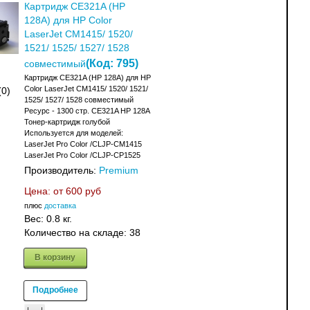
Картридж CE321A (HP
128A) для HP Color
LaserJet CM1415/ 1520/
1521/ 1525/ 1527/ 1528
(Код:
795
)
совместимый
Картридж CE321A (HP 128A) для HP
Color LaserJet CM1415/ 1520/ 1521/
(0)
1525/ 1527/ 1528 совместимый
Ресурс - 1300 стр. CE321A HP 128A
Тонер-картридж голубой
Используется для моделей:
LaserJet Pro Color /CLJP-CM1415
LaserJet Pro Color /CLJP-CP1525
Производитель:
Premium
Цена: от
600 руб
плюс
доставка
Вес:
0.8 кг.
Количество на складе:
38
В корзину
Подробнее