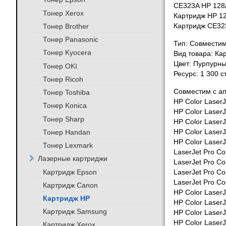
CE323A HP 128
Тонер Xerox
Картридж HP 1
Тонер Brother
Картридж CE32
Тонер Panasonic
Тип: Совмести
Тонер Kyocera
Вид товара: Ка
Цвет: Пурпурн
Тонер OKI
Ресурс: 1 300 
Тонер Ricoh
Совместим с а
Тонер Toshiba
HP Color Laser
Тонер Konica
HP Color Laser
Тонер Sharp
HP Color Laser
Тонер Handan
HP Color Laser
HP Color Laser
Тонер Lexmark
LaserJet Pro Co
Лазерные картриджи
LaserJet Pro C
Картридж Epson
LaserJet Pro Co
LaserJet Pro Co
Картридж Canon
HP Color Laser
Картридж HP
HP Color Laser
Картридж Samsung
HP Color Laser
HP Color LaserJ
Картридж Xerox