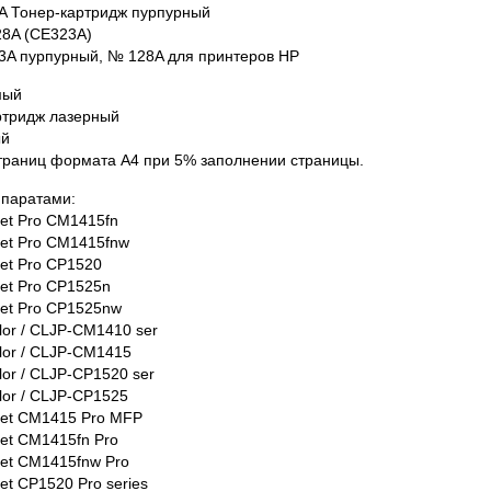
A Тонер-картридж пурпурный
28A (CE323A)
3A пурпурный, № 128A для принтеров HP
мый
ртридж лазерный
ый
страниц формата А4 при 5% заполнении страницы.
ппаратами:
Jet Pro CM1415fn
Jet Pro CM1415fnw
Jet Pro CP1520
Jet Pro CP1525n
Jet Pro CP1525nw
lor / CLJP-CM1410 ser
olor / CLJP-CM1415
lor / CLJP-CP1520 ser
lor / CLJP-CP1525
Jet CM1415 Pro MFP
Jet CM1415fn Pro
Jet CM1415fnw Pro
et CP1520 Pro series