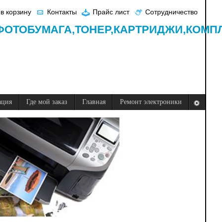
в корзину
Контакты
Прайс лист
Сотрудничество
ФОТОБУМАГА,
ТОНЕР,
КАРТРИДЖИ,
КОМП
ация
Где мой заказ
Главная
Ремонт электроники