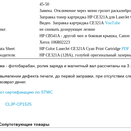
45-50
Замена. Отключение через меню грозит раскалибро
Заправка тонер картриджа HP CE321A для LaserJet
Видео. Заправка картриджа CE321A
YouTube
вке:
не снимать дозирующее лезвие
HP CB541A - другой чип и боковая крышка, Canon
Xerox 106R02223
ata Sheet:
HP Color LaserJet CE321A Cyan Print Cartridge
PDF
одителя:
HP CE321A (128A), голубой оригинальный лазерны
жа - фотобарабан, ролик заряда и магнитный вал рассчитаны на 3 
 выявлении дефекта печати, до первой заправки, при отсутствии с
возврат денег.
ют сертификацию по STMC
CLJP-CP1525
Сопутствующие товары