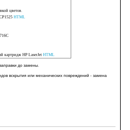
вкой цветов.
 CP1525
HTML
 716C
й картридж HP LaserJet
HTML
заправки до замены.
ледов вскрытия или механических повреждений - замена