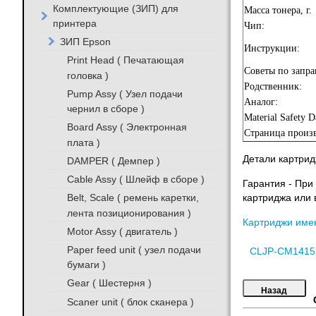
Комплектующие (ЗИП) для
Масса тонера, г.
принтера
Чип:
ЗИП Epson
Инструкции:
Print Head ( Печатающая
Советы по запра
головка )
Родственник:
Pump Assy ( Узел подачи
Аналог:
чернил в сборе )
Material Safety D
Board Assy ( Электронная
Страница произв
плата )
Детали картрид
DAMPER ( Демпер )
Cable Assy ( Шлейф в сборе )
Гарантия - При
Belt, Scale ( ремень каретки,
картриджа или 
лента позиционирования )
Картриджи име
Motor Assy ( двигатель )
Paper feed unit ( узел подачи
CLJP-CM1415
бумаги )
Gear ( Шестерня )
Scaner unit ( блок сканера )