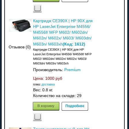
Картридж CE390X | HP 90X для
HP LaserJet Enterprise M4556/
M4556f/ MFP M602/ M602dn/
M602n/ M602x/ M603/ M603dn/
(Код:
1612
)
M603n/ M603xh
Отзывов (0)
Картридж CE390X | HP 90X для HP
LaserJet Enterprise M4556/ M4556f/ MFP
M602/ M602dn/ M602n/ M602x/ M603/
M603dn/ M603n/ M603xh
Производитель:
Premium
Цена:
1000 руб
плюс
доставка
Вес:
0.8 кг.
Количество на складе:
29
В корзину
Подробнее