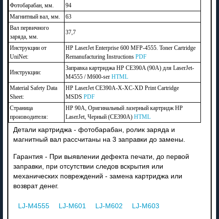
Фотобарабан, мм.
94
Магнитный вал, мм.
63
Вал первичного
37,7
заряда, мм.
Инструкции от
HP LaserJet Enterprise 600 MFP-4555. Toner Cartridge
UniNet:
Remanufacturing Instructions
PDF
Заправка картриджа HP CE390A (90A) для LaserJet-
Инструкции:
M4555 / M600-ser
HTML
Material Safety Data
HP LaserJet CE390A-X-XC-XD Print Cartridge
Sheet:
MSDS
PDF
Страница
HP 90A, Оригинальный лазерный картридж HP
производителя:
LaserJet, Черный (CE390A)
HTML
Детали картриджа - фотобарабан, ролик заряда и
магнитный вал рассчитаны на 3 заправки до замены.
Гарантия - При выявлении дефекта печати, до первой
заправки, при отсутствии следов вскрытия или
механических повреждений - замена картриджа или
возврат денег.
LJ-M4555
LJ-M601
LJ-M602
LJ-M603