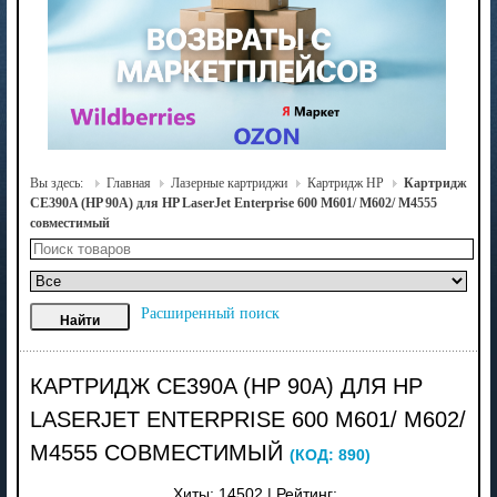
Вы здесь:
Главная
Лазерные картриджи
Картридж HP
Картридж
CE390A (HP 90A) для HP LaserJet Enterprise 600 M601/ M602/ M4555
совместимый
Расширенный поиск
КАРТРИДЖ CE390A (HP 90A) ДЛЯ HP
LASERJET ENTERPRISE 600 M601/ M602/
M4555 СОВМЕСТИМЫЙ
(КОД:
890
)
Хиты:
14502
|
Рейтинг: