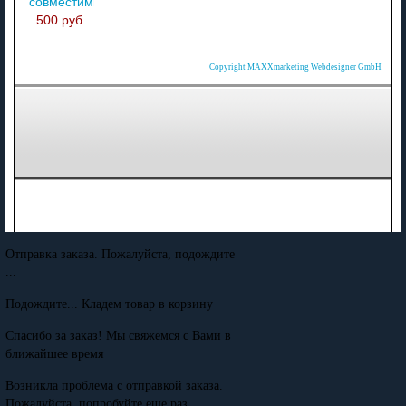
совместимый
500 руб
Copyright MAXXmarketing Webdesigner GmbH
Отправка заказа. Пожалуйста, подождите
...
Подождите... Кладем товар в корзину
Спасибо за заказ! Мы свяжемся с Вами в
ближайшее время
Возникла проблема с отправкой заказа.
Пожалуйста, попробуйте еще раз.