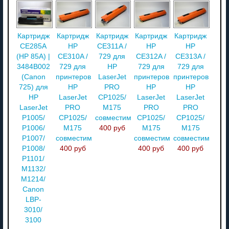
Картридж
Картридж
Картридж
Картридж
Картридж
CE285A
HP
CE311A /
HP
HP
(HP 85A) |
CE310A /
729 для
CE312A /
CE313A /
3484B002
729 для
HP
729 для
729 для
(Canon
принтеров
LaserJet
принтеров
принтеров
725) для
HP
PRO
HP
HP
HP
LaserJet
CP1025/
LaserJet
LaserJet
LaserJet
PRO
M175
PRO
PRO
P1005/
CP1025/
совместимый
CP1025/
CP1025/
P1006/
M175
400 руб
M175
M175
P1007/
совместимый
совместимый
совместимый
P1008/
400 руб
400 руб
400 руб
P1101/
M1132/
M1214/
Canon
LBP-
3010/
3100