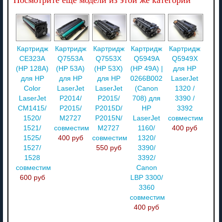
Посмотрите ещё модели из этой же категории
Картридж
Картридж
Картридж
Картридж
Картридж
CE323A
Q7553A
Q7553X
Q5949A
Q5949X
(HP 128A)
(HP 53A)
(HP 53X)
(HP 49A) |
для HP
для HP
для HP
для HP
0266B002
LaserJet
Color
LaserJet
LaserJet
(Canon
1320 /
LaserJet
P2014/
P2015/
708) для
3390 /
CM1415/
P2015/
P2015D/
HP
3392
1520/
M2727
P2015N/
LaserJet
совместимый
1521/
совместимый
M2727
1160/
400 руб
1525/
400 руб
совместимый
1320/
1527/
550 руб
3390/
1528
3392/
совместимый
Canon
600 руб
LBP 3300/
3360
совместимый
400 руб