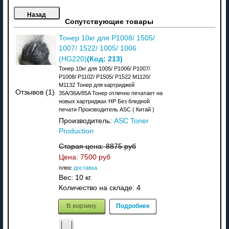
Сопутствующие товары
Тонер 10кг для P1008/ 1505/
1007/ 1522/ 1005/ 1006
(Код:
213
)
(HG220)
Тонер 10кг для 1005/ P1006/ P1007/
P1008/ P1102/ P1505/ P1522 M1120/
M1132 Тонер для картриджей
Отзывов (1)
35A/36A/85A Тонер отлично печатает на
новых картриджах HP Без бледной
печати Производитель ASC ( Китай )
Производитель:
ASC Toner
Production
Старая цена:
8875 руб
Цена:
7500 руб
плюс
доставка
Вес:
10 кг.
Количество на складе:
4
В корзину
Подробнее