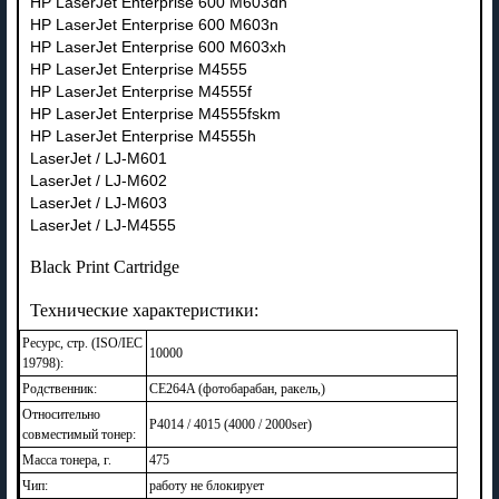
HP LaserJet Enterprise 600 M603dn
HP LaserJet Enterprise 600 M603n
HP LaserJet Enterprise 600 M603xh
HP LaserJet Enterprise M4555
HP LaserJet Enterprise M4555f
HP LaserJet Enterprise M4555fskm
HP LaserJet Enterprise M4555h
LaserJet / LJ-M601
LaserJet / LJ-M602
LaserJet / LJ-M603
LaserJet / LJ-M4555
Black Print Cartridge
Технические характеристики:
Ресурс, стр. (ISO/IEC
10000
19798):
Родственник:
CE264A (фотобарабан, ракель,)
Относительно
P4014 / 4015 (4000 / 2000ser)
совместимый тонер:
Масса тонера, г.
475
Чип:
работу не блокирует