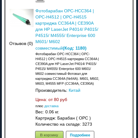
Фотобарабан OPC-HCC364 |
OPC-H4512 | OPC-H4515
картриджа CC364A | CE390A
для HP LaserJet P4014/ P4015/
P4515/ M4555/ Enterprise 600
M601/ M602
Отзывов (0)
(Код:
1180
)
совместимый
Фотобарабан OPC-HCC364 | OPC-
H4512 | OPC-H4515 картриджа CC364A |
CE390A для HP LaserJet P4014/ P4015/
P4515/ M4555/ Enterprise 600 M601/
M602 совместимый Фотовал для
картриджа CC364A (№64A). M601, M602,
M603, M4555 MFP (CC364A, CE390A)
Производитель:
Китай
Цена: от
80 руб
плюс
доставка
Вес:
0.06 кг.
Картридж: Барабан ( OPC )
Количество на складе:
3273
В корзину
Подробнее