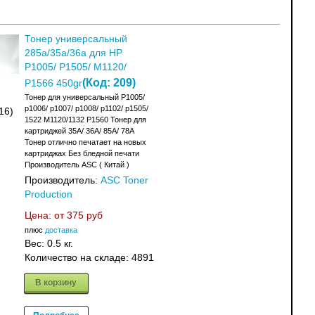
Тонер универсальный
285a/35a/36a для HP
P1005/ P1505/ M1120/
(Код:
209
)
P1566 450gr
Тонер для универсальный P1005/
p1006/ p1007/ p1008/ p1102/ p1505/
16)
1522 M1120/1132 P1560 Тонер для
картриджей 35A/ 36A/ 85A/ 78A
Тонер отлично печатает на новых
картриджах Без бледной печати
Производитель ASC ( Китай )
Производитель:
ASC Toner
Production
Цена: от
375 руб
плюс
доставка
Вес:
0.5 кг.
Количество на складе:
4891
В корзину