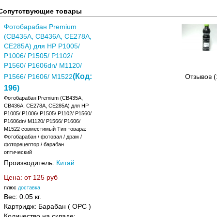
Сопутствующие товары
Фотобарабан Premium
(CB435A, CB436A, CE278A,
CE285A) для HP P1005/
P1006/ P1505/ P1102/
P1560/ P1606dn/ M1120/
(Код:
P1566/ P1606/ M1522
Отзывов (
196
)
Фотобарабан Premium (CB435A,
CB436A, CE278A, CE285A) для HP
P1005/ P1006/ P1505/ P1102/ P1560/
P1606dn/ M1120/ P1566/ P1606/
M1522 совместимый Тип товара:
Фотобарабан / фотовал / драм /
фоторецептор / барабан
оптический
Производитель:
Китай
Цена: от
125 руб
плюс
доставка
Вес:
0.05 кг.
Картридж: Барабан ( OPC )
Количество на складе: