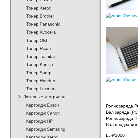
Тонер Xerox
Тонер Brother
Увелич
Тонер Panasonic
Тонер Kyocera
Тонер OKI
Тонер Ricoh
Тонер Toshiba
Тонер Konica
Тонер Sharp
Увелич
Тонер Handan
Тонер Lexmark
Лазерные картриджи
Картридж Epson
Ролик заряда P
Вал заряда (PC
Картридж Canon
Ролик заряда H
Картридж HP
Вал предварите
Картридж Samsung
LJ-P1000
Картридж Xerox