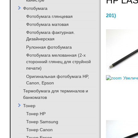
HP LA
канистре
Фотобумага
201
)
Фотобумага глянцевая
Фотобумага матовая
Фотобумага фактурная.
Дизайнерская
Рулонная фотобумага
Фотобумага мелованная (2-х
сторонний глянец для струйной
печати)
Оригинальная фотобумага HP,
Увелич
Canon, Epson
Термобумага для терминалов и
банкоматов
Тонер
Тонер HP
Тонер Samsung
Тонер Canon
Тонер Epson