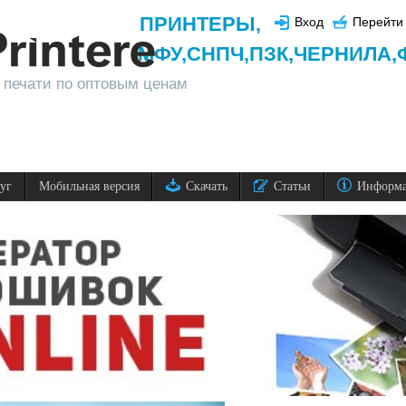
ПРИНТЕРЫ
,
Вход
Перейти 
МФУ,
СНПЧ,
ПЗК,
ЧЕРНИЛА,
 печати по оптовым ценам
луг
Мобильная версия
Скачать
Статьи
Информ