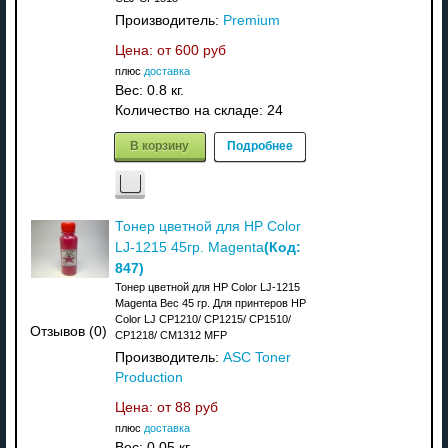
Производитель:
Premium
Цена: от
600 руб
плюс
доставка
Вес:
0.8 кг.
Количество на складе:
24
В корзину
Подробнее
Тонер цветной для HP Color
(Код:
LJ-1215 45гр. Magenta
847
)
Тонер цветной для HP Color LJ-1215
Magenta Вес 45 гр. Для принтеров HP
Color LJ CP1210/ CP1215/ CP1510/
Отзывов (0)
CP1218/ CM1312 MFP
Производитель:
ASC Toner
Production
Цена: от
88 руб
плюс
доставка
Вес:
0.05 кг.