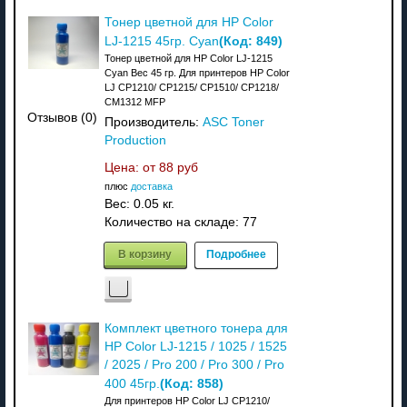
Тонер цветной для HP Color
(Код:
849
)
LJ-1215 45гр. Cyan
Тонер цветной для HP Color LJ-1215
Cyan Вес 45 гр. Для принтеров HP Color
LJ CP1210/ CP1215/ CP1510/ CP1218/
CM1312 MFP
Отзывов (0)
Производитель:
ASC Toner
Production
Цена: от
88 руб
плюс
доставка
Вес:
0.05 кг.
Количество на складе:
77
В корзину
Подробнее
Комплект цветного тонера для
HP Color LJ-1215 / 1025 / 1525
/ 2025 / Pro 200 / Pro 300 / Pro
(Код:
858
)
400 45гр.
Для принтеров HP Color LJ CP1210/