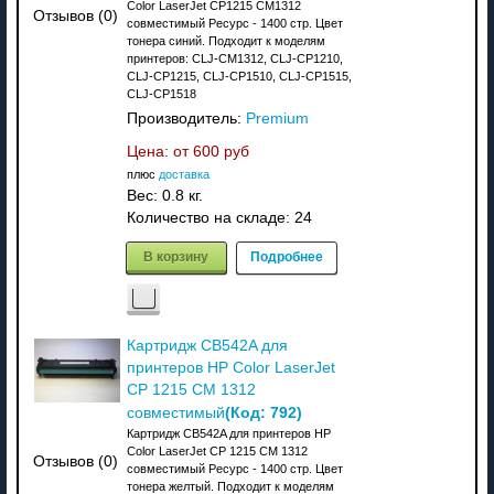
Color LaserJet CP1215 CM1312
Отзывов (0)
совместимый Ресурс - 1400 стр. Цвет
тонера синий. Подходит к моделям
принтеров: CLJ-CM1312, CLJ-CP1210,
CLJ-CP1215, CLJ-CP1510, CLJ-CP1515,
CLJ-CP1518
Производитель:
Premium
Цена: от
600 руб
плюс
доставка
Вес:
0.8 кг.
Количество на складе:
24
В корзину
Подробнее
Картридж CB542A для
принтеров HP Color LaserJet
CP 1215 CM 1312
(Код:
792
)
совместимый
Картридж CB542A для принтеров HP
Color LaserJet CP 1215 CM 1312
Отзывов (0)
совместимый Ресурс - 1400 стр. Цвет
тонера желтый. Подходит к моделям