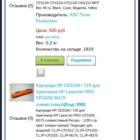
CP1215/ CP1510/ CP1218/ CM1312 MFP
Отзывов (0)
Вес 45 гр. Black, Cyan, Magenta, Yellow
Производитель:
ASC Toner
Production
Цена:
500 руб
плюс
доставка
Вес:
0.2 кг.
Количество на складе:
1819
В корзину
Подробнее
Картридж HP CE310A / 729 для
принтеров HP LaserJet PRO
CP1025/ M175
(Код:
898
)
совместимый
Картридж HP CE310A / 729 для
принтеров HP LaserJet PRO CP1025/
Отзывов (0)
M175 совместимый Ресурс - 1200 стр.
Цвет тонера черный. Подходит для
моделей: CLJP-CP1012, CLJP-CP1020,
CLJP-CP1025, CLJP-M175, CLJP-M275