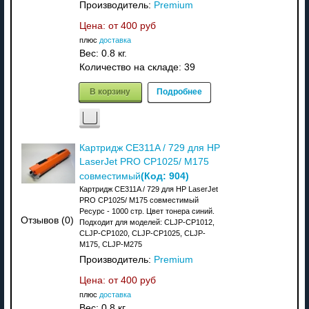
Производитель:
Premium
Цена: от
400 руб
плюс
доставка
Вес:
0.8 кг.
Количество на складе:
39
В корзину
Подробнее
Картридж CE311A / 729 для HP
LaserJet PRO CP1025/ M175
(Код:
904
)
совместимый
Картридж CE311A / 729 для HP LaserJet
PRO CP1025/ M175 совместимый
Ресурс - 1000 стр. Цвет тонера синий.
Отзывов (0)
Подходит для моделей: CLJP-CP1012,
CLJP-CP1020, CLJP-CP1025, CLJP-
M175, CLJP-M275
Производитель:
Premium
Цена: от
400 руб
плюс
доставка
Вес:
0.8 кг.