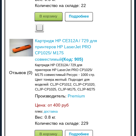
Количество на складе:
22
В корзину
Подробнее
Картридж HP CE312A / 729 для
принтеров HP LaserJet PRO
CP1025/ M175
(Код:
905
)
совместимый
Картридж HP CE312A / 729 для
принтеров HP LaserJet PRO CP1025/
Отзывов (0)
M175 совместимый Ресурс - 1000 стр.
Цвет тонера желтый. Подходит для
моделей: CLJP-CP1012, CLJP-CP1020,
CLJP-CP1025, CLJP-M175, CLJP-M275
Производитель:
Premium
Цена: от
400 руб
плюс
доставка
Вес:
0.8 кг.
Количество на складе:
229
В корзину
Подробнее