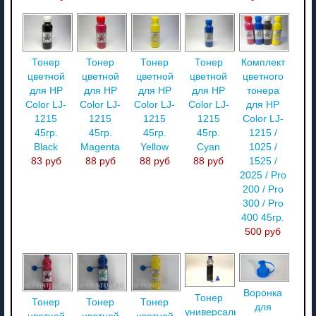
Тонер
Тонер
Тонер
Тонер
Комплект
цветной
цветной
цветной
цветной
цветного
для HP
для HP
для HP
для HP
тонера
Color LJ-
Color LJ-
Color LJ-
Color LJ-
для HP
1215
1215
1215
1215
Color LJ-
45гр.
45гр.
45гр.
45гр.
1215 /
Black
Magenta
Yellow
Cyan
1025 /
83 руб
88 руб
88 руб
88 руб
1525 /
2025 / Pro
200 / Pro
300 / Pro
400 45гр.
500 руб
Воронка
Тонер
Тонер
Тонер
Тонер
для
универсальный