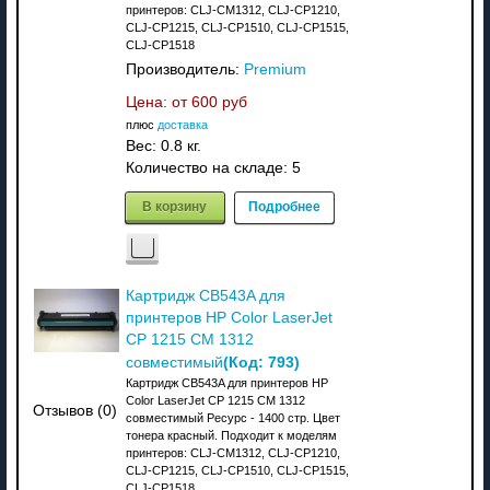
принтеров: CLJ-CM1312, CLJ-CP1210,
CLJ-CP1215, CLJ-CP1510, CLJ-CP1515,
CLJ-CP1518
Производитель:
Premium
Цена: от
600 руб
плюс
доставка
Вес:
0.8 кг.
Количество на складе:
5
В корзину
Подробнее
Картридж CB543A для
принтеров HP Color LaserJet
CP 1215 CM 1312
(Код:
793
)
совместимый
Картридж CB543A для принтеров HP
Color LaserJet CP 1215 CM 1312
Отзывов (0)
совместимый Ресурс - 1400 стр. Цвет
тонера красный. Подходит к моделям
принтеров: CLJ-CM1312, CLJ-CP1210,
CLJ-CP1215, CLJ-CP1510, CLJ-CP1515,
CLJ-CP1518