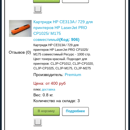
Картридж HP CE313A / 729 для
принтеров HP LaserJet PRO
CP1025/ M175
(Код:
906
)
совместимый
Картридж HP CE313A / 729 для
принтеров HP LaserJet PRO CP1025/
Отзывов (0)
M175 совместимый Ресурс - 1000 стр.
Цвет тонера красный. Подходит для
принтеров: CLJP-CP1012, CLJP-CP1020,
CLJP-CP1025, CLJP-M175, CLJP-M275
Производитель:
Premium
Цена: от
400 руб
плюс
доставка
Вес:
0.8 кг.
Количество на складе:
3
В корзину
Подробнее