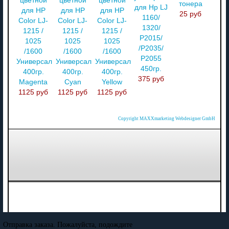
цветной
цветной
цветной
тонера
для Hp LJ
для HP
для HP
для HP
25 руб
1160/
Color LJ-
Color LJ-
Color LJ-
1320/
1215 /
1215 /
1215 /
P2015/
1025
1025
1025
/P2035/
/1600
/1600
/1600
P2055
Универсал
Универсал
Универсал
450гр.
400гр.
400гр.
400гр.
375 руб
Magenta
Cyan
Yellow
1125 руб
1125 руб
1125 руб
Copyright MAXXmarketing Webdesigner GmbH
Отправка заказа. Пожалуйста, подождите