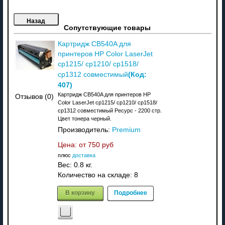
Сопутствующие товары
Картридж CB540A для
принтеров HP Color LaserJet
cp1215/ cp1210/ cp1518/
(Код:
cp1312 совместимый
407
)
Картридж CB540A для принтеров HP
Отзывов (0)
Color LaserJet cp1215/ cp1210/ cp1518/
cp1312 совместимый Ресурс - 2200 стр.
Цвет тонера черный.
Производитель:
Premium
Цена: от
750 руб
плюс
доставка
Вес:
0.8 кг.
Количество на складе:
8
В корзину
Подробнее