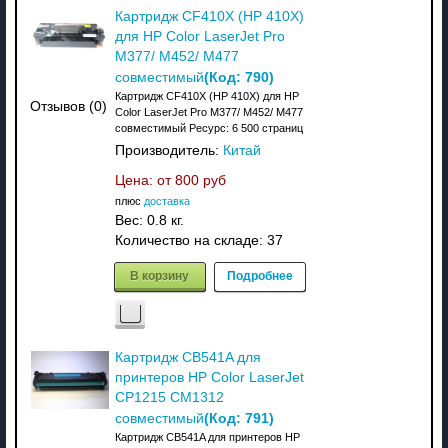
Картридж CF410X (HP 410X)
для HP Color LaserJet Pro
M377/ M452/ M477
(Код:
790
)
совместимый
Картридж CF410X (HP 410X) для HP
Отзывов (0)
Color LaserJet Pro M377/ M452/ M477
совместимый Ресурс: 6 500 страниц
Производитель:
Китай
Цена: от
800 руб
плюс
доставка
Вес:
0.8 кг.
Количество на складе:
37
В корзину
Подробнее
Картридж CB541A для
принтеров HP Color LaserJet
CP1215 CM1312
(Код:
791
)
совместимый
Картридж CB541A для принтеров HP