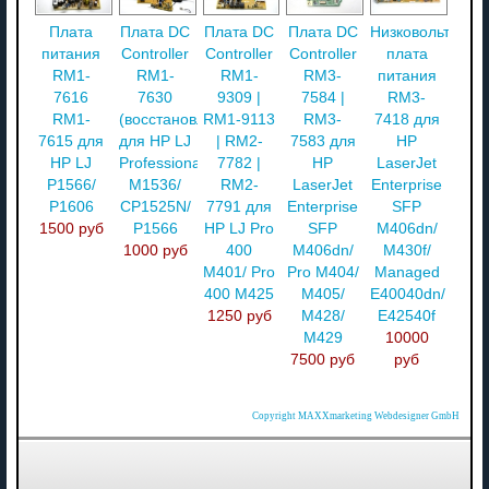
Плата
Плата DC
Плата DC
Плата DC
Низковольтная
питания
Controller
Controller
Controller
плата
RM1-
RM1-
RM1-
RM3-
питания
7616
7630
9309 |
7584 |
RM3-
RM1-
(восстановл.)
RM1-9113
RM3-
7418 для
7615 для
для HP LJ
| RM2-
7583 для
HP
HP LJ
Professional
7782 |
HP
LaserJet
P1566/
M1536/
RM2-
LaserJet
Enterprise
P1606
CP1525N/
7791 для
Enterprise
SFP
1500 руб
P1566
HP LJ Pro
SFP
M406dn/
1000 руб
400
M406dn/
M430f/
M401/ Pro
Pro M404/
Managed
400 M425
M405/
E40040dn/
1250 руб
M428/
E42540f
M429
10000
7500 руб
руб
Copyright MAXXmarketing Webdesigner GmbH