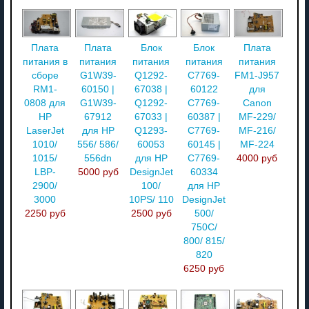
Плата
Плата
Блок
Блок
Плата
питания в
питания
питания
питания
питания
сборе
G1W39-
Q1292-
C7769-
FM1-J957
RM1-
60150 |
67038 |
60122
для
0808 для
G1W39-
Q1292-
C7769-
Canon
HP
67912
67033 |
60387 |
MF-229/
LaserJet
для HP
Q1293-
C7769-
MF-216/
1010/
556/ 586/
60053
60145 |
MF-224
1015/
556dn
для HP
C7769-
4000 руб
LBP-
5000 руб
DesignJet
60334
2900/
100/
для HP
3000
10PS/ 110
DesignJet
2250 руб
2500 руб
500/
750C/
800/ 815/
820
6250 руб