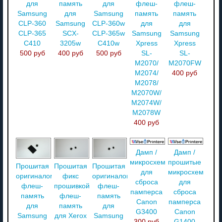
для
память
для
флеш-
флеш-
Samsung
для
Samsung
память
память
CLP-360
Samsung
CLP-360w
для
для
CLP-365
SCX-
CLP-365w
Samsung
Samsung
C410
3205w
C410w
Xpress
Xpress
500 руб
400 руб
500 руб
SL-
SL-
M2070/
M2070FW
M2074/
400 руб
M2078/
M2070W/
M2074W/
M2078W
400 руб
Дамп /
Дамп /
микросхемы
прошитые
Прошитая
Прошитая
Прошитая
для
микросхемы
оригиналом
фикс
оригиналом
сброса
для
флеш-
прошивкой
флеш-
памперса
сброса
память
флеш-
память
Canon
памперса
для
память
для
G3400
Canon
Samsung
для Xerox
Samsung
300 руб
G1400