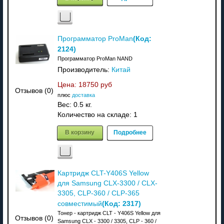
(Код:
Программатор ProMan
2124
)
Программатор ProMan NAND
Производитель:
Китай
Цена:
18750 руб
Отзывов (0)
плюс
доставка
Вес:
0.5 кг.
Количество на складе:
1
В корзину
Подробнее
Картридж CLT-Y406S Yellow
для Samsung CLX-3300 / CLX-
3305, CLP-360 / CLP-365
(Код:
2317
)
совместимый
Тонер - картридж CLT - Y406S Yellow для
Отзывов (0)
Samsung CLX - 3300 / 3305, CLP - 360 /