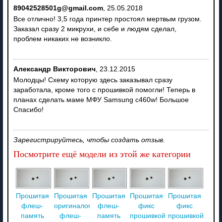
89042528501g@gmail.com
,
25.05.2018
Все отлично! 3,5 года принтер простоял мертвым грузом.
Заказал сразу 2 микрухи, и себе и людям сделал,
проблем никаких не возникло.
Александр Викторович
,
23.12.2015
Молодцы! Схему которую здесь заказывал сразу
заработала, кроме того с прошивкой помогли! Теперь в
планах сделать маме МФУ Samsung c460w! Большое
Спасибо!
Зарегистрируйтесь, чтобы создать отзыв.
Посмотрите ещё модели из этой же категории
Прошитая
Прошитая
Прошитая
Прошитая
Прошитая
флеш-
оригиналом
флеш-
фикс
фикс
память
флеш-
память
прошивкой
прошивкой