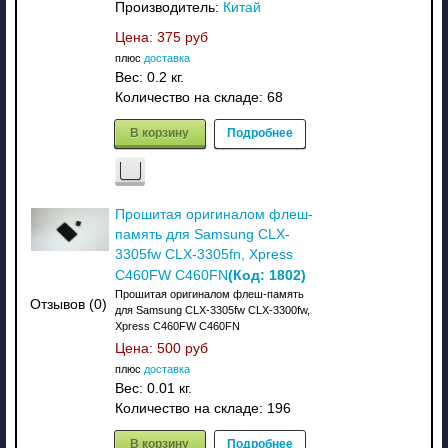
Производитель:
Китай
Цена:
375 руб
плюс
доставка
Вес:
0.2 кг.
Количество на складе:
68
В корзину
Подробнее
Прошитая оригиналом флеш-
память для Samsung CLX-
3305fw CLX-3305fn, Xpress
(Код:
1802
)
C460FW C460FN
Прошитая оригиналом флеш-память
Отзывов (0)
для Samsung CLX-3305fw CLX-3300fw,
Xpress C460FW C460FN
Цена:
500 руб
плюс
доставка
Вес:
0.01 кг.
Количество на складе:
196
В корзину
Подробнее