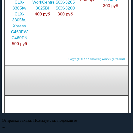
CLX-
WorkCentre
SCX-3205
300 руб
3305fw
3025BI
SCX-3200
CLX-
400 руб
300 руб
3305fn,
Xpress
C460FW
C460FN
500 руб
Copyright MAXXmarketing Webdesigner GmbH
Отправка заказа. Пожалуйста, подождите
...