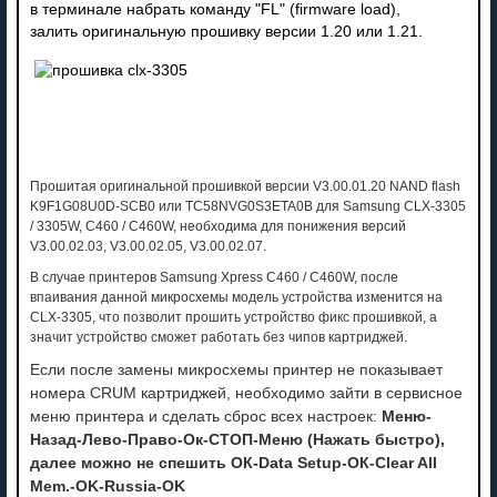
в терминале набрать команду "FL" (firmware load),
залить оригинальную прошивку версии 1.20 или 1.21.
Прошитая оригинальной прошивкой версии V3.00.01.20 NAND flash
K9F1G08U0D-SCB0 или TC58NVG0S3ETA0B для Samsung CLX-3305
/ 3305W, C460 / C460W, необходима для понижения версий
V3.00.02.03, V3.00.02.05, V3.00.02.07.
В случае принтеров Samsung Xpress C460 / C460W, после
впаивания данной микросхемы модель устройства изменится на
CLX-3305, что позволит прошить устройство фикс прошивкой, а
значит устройство сможет работать без чипов картриджей.
Если после замены микросхемы принтер не показывает
номера CRUM картриджей, необходимо зайти в сервисное
меню принтера и сделать сброс всех настроек:
Меню-
Назад-Лево-Право-Ок-СТОП-Меню (Нажать быстро),
далее можно не спешить ОК-Data Setup-ОК-Clear All
Mem.-OK-Russia-OK