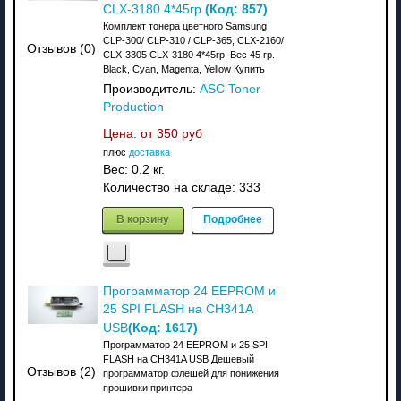
(Код:
857
)
CLX-3180 4*45гр.
Комплект тонера цветного Samsung
CLP-300/ CLP-310 / CLP-365, CLX-2160/
Отзывов (0)
CLX-3305 CLX-3180 4*45гр. Вес 45 гр.
Black, Cyan, Magenta, Yellow Купить
Производитель:
ASC Toner
Production
Цена: от
350 руб
плюс
доставка
Вес:
0.2 кг.
Количество на складе:
333
В корзину
Подробнее
Программатор 24 EEPROM и
25 SPI FLASH на CH341A
(Код:
1617
)
USB
Программатор 24 EEPROM и 25 SPI
FLASH на CH341A USB Дешевый
Отзывов (2)
программатор флешей для понижения
прошивки принтера