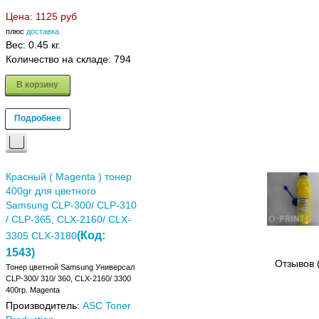
Цена:
1125 руб
плюс
доставка
Вес:
0.45 кг.
Количество на складе:
794
В корзину
Подробнее
Красный ( Magenta ) тонер
400gr для цветного
Samsung CLP-300/ CLP-310
/ CLP-365, CLX-2160/ CLX-
(Код:
3305 CLX-3180
1543
)
Отзывов 
Тонер цветной Samsung Универсал
CLP-300/ 310/ 360, CLX-2160/ 3300
400гр. Magenta
Производитель:
ASC Toner