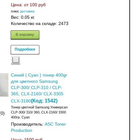
Цена: от
100 руб
плюс
доставка
Вес:
0.05 кг.
Количество на складе:
2473
В корзину
Подробнее
Синий ( Cyan ) тонер 400gr
для цветного Samsung
CLP-300/ CLP-310 / CLP-
365, CLX-2160/ CLX-3305
(Код:
1542
)
CLX-3180
Тонер цветной Samsung Универсал
CLP-300/ 310/ 360, CLX-2160/ 3300
(0)
400гр. Cyan
Производитель:
ASC Toner
Production
Цена:
1500 руб