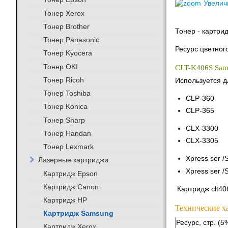
Увелич
Тонер Xerox
Тонер Brother
Тонер - картри
Тонер Panasonic
Ресурс цветног
Тонер Kyocera
Тонер OKI
CLT-K406S Sam
Тонер Ricoh
Используется д
Тонер Toshiba
CLP-360
Тонер Konica
CLP-365
Тонер Sharp
CLX-3300
Тонер Handan
CLX-3305
Тонер Lexmark
Xpress ser 
Лазерные картриджи
Xpress ser 
Картридж Epson
Картридж Canon
Картридж clt40
Картридж HP
Технические х
Картридж Samsung
Ресурс, стр. (5
Картридж Xerox