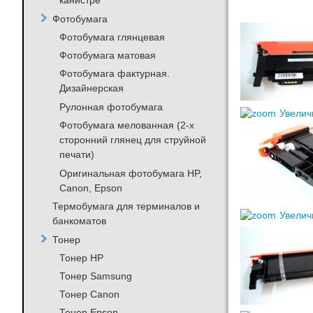
канистре
Фотобумага
Фотобумага глянцевая
Фотобумага матовая
Фотобумага фактурная.
Дизайнерская
Рулонная фотобумага
Увелич
Фотобумага мелованная (2-х
сторонний глянец для струйной
печати)
Оригинальная фотобумага HP,
Canon, Epson
Термобумага для терминалов и
Увелич
банкоматов
Тонер
Тонер HP
Тонер Samsung
Тонер Canon
Тонер Epson