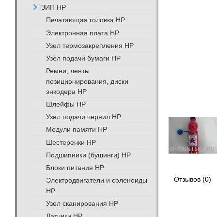
ЗИП HP
Печатающая головка HP
Электронная плата HP
Узел термозакрепления HP
Узел подачи бумаги HP
Ремни, ленты
позиционирования, диски
энкодера HP
Шлейфы HP
Узел подачи чернил HP
Модули памяти HP
Шестеренки HP
Подшипники (бушинги) HP
Блоки питания HP
Отзывов (0)
Электродвигатели и соленоиды
HP
Узел сканирования HP
Датчики HP