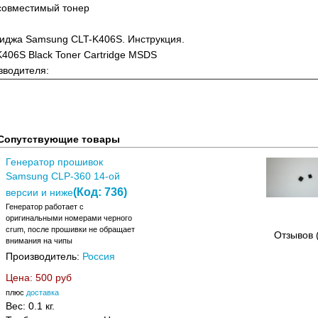
совместимый тонер
риджа Samsung CLT-K406S. Инструкция.
406S Black Toner Cartridge MSDS
зводителя:
Сопутствующие товары
Генератор прошивок
Samsung CLP-360 14-ой
(Код:
736
)
версии и ниже
Генератор работает с
оригинальными номерами черного
crum, после прошивки не обращает
Отзывов 
внимания на чипы
Производитель:
Россия
Цена:
500 руб
плюс
доставка
Вес:
0.1 кг.