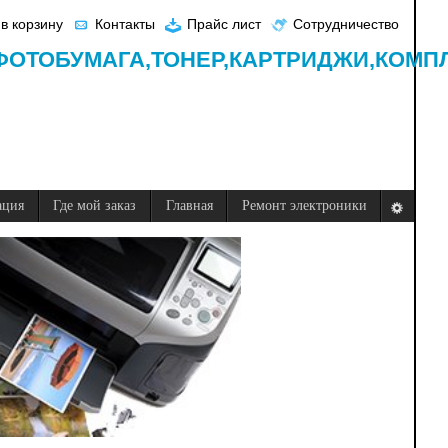
в корзину
Контакты
Прайс лист
Сотрудничество
ФОТОБУМАГА,
ТОНЕР,
КАРТРИДЖИ,
КОМП
ация
Где мой заказ
Главная
Ремонт электроники