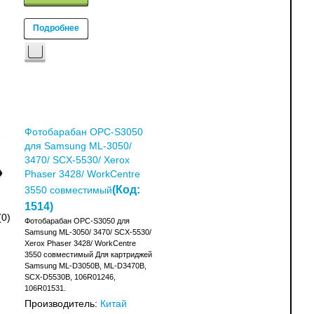
Подробнее
Фотобарабан OPC-S3050
для Samsung ML-3050/
3470/ SCX-5530/ Xerox
Phaser 3428/ WorkCentre
(Код:
3550 совместимый
1514
)
(0)
Фотобарабан OPC-S3050 для
Samsung ML-3050/ 3470/ SCX-5530/
Xerox Phaser 3428/ WorkCentre
3550 совместимый Для картриджей
Samsung ML-D3050B, ML-D3470B,
SCX-D5530B, 106R01246,
106R01531.
Производитель:
Китай