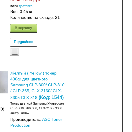
плюс
доставка
Вес:
0.45 кг.
Количество на складе:
21
В корзину
Подробнее
Желтый ( Yellow ) тонер
400gr для цветного
Samsung CLP-300/ CLP-310
/ CLP-365, CLX-2160/ CLX-
(Код:
1544
)
3305 CLX-318.
Тонер цветной Samsung Универсал
CLP-300/ 310/ 360, CLX-2160/ 3300
(0)
400гр. Yellow
Производитель:
ASC Toner
Production