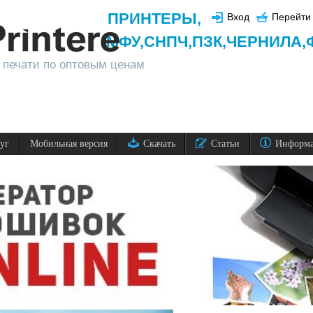
ПРИНТЕРЫ
,
Вход
Перейти 
МФУ,
СНПЧ,
ПЗК,
ЧЕРНИЛА,
 печати по оптовым ценам
луг
Мобильная версия
Скачать
Статьи
Информ