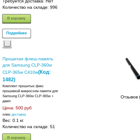
Требуется доставка: Нет
Количество на складе:
996
В корзину
Подробнее
Прошитая флеш-память
для Samsung CLP-360w
(Код:
CLP-365w C410w
1482
)
Комплект прошитых фикс
прошивкой микросхем памяти для
Samsung CLP-360w CLP-365w +
Отзывов 
дамп
Цена:
500 руб
плюс
доставка
Вес:
0.1 кг.
Количество на складе:
51
В корзину