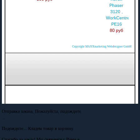
Phaser
3120 ,
WorkCentre-
PE16
80 руб
Copyright MAXXmarketing Webdesigner GmbH
Отправка заказа. Пожалуйста, подождите
...
Подождите... Кладем товар в корзину
Спасибо за заказ! Мы свяжемся с Вами в