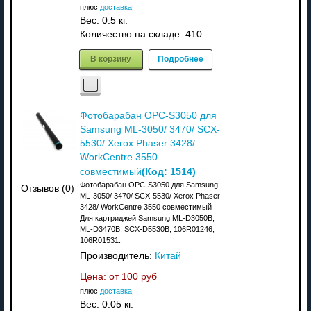
плюс
доставка
Вес:
0.5 кг.
Количество на складе:
410
В корзину
Подробнее
Фотобарабан OPC-S3050 для
Samsung ML-3050/ 3470/ SCX-
5530/ Xerox Phaser 3428/
WorkCentre 3550
(Код:
1514
)
совместимый
Фотобарабан OPC-S3050 для Samsung
Отзывов (0)
ML-3050/ 3470/ SCX-5530/ Xerox Phaser
3428/ WorkCentre 3550 совместимый
Для картриджей Samsung ML-D3050B,
ML-D3470B, SCX-D5530B, 106R01246,
106R01531.
Производитель:
Китай
Цена: от
100 руб
плюс
доставка
Вес:
0.05 кг.