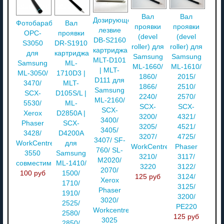
Вал
Вал
Дозирующее
Фотобарабан
Вал
проявки
проявки
лезвие
OPC-
проявки
(devel
(devel
DB-S2160
S3050
DR-S1910
roller) для
roller) для
картриджа
для
картриджа
Samsung
Samsung
MLT-D101
Samsung
ML-
ML-1660/
ML-1610/
| MLT-
ML-3050/
1710D3 |
1860/
2015/
D111 для
3470/
MLT-
1866/
2510/
Samsung
SCX-
D105S/L |
2240/
2570/
ML-2160/
5530/
ML-
SCX-
SCX-
SCX-
Xerox
D2850A |
3200/
4321/
3400/
Phaser
SCX-
3205/
4521/
3405/
3428/
D4200A
3207/
4725/
3407/ SF-
WorkCentre
для
WorkCentre
Phaser
760/ SL-
3550
Samsung
3210/
3117/
M2020/
совместимый
ML-1410/
3220
3122/
2070/
100 руб
1500/
125 руб
3124/
Xerox
1710/
3125/
Phaser
1910/
3200/
3020/
2525/
PE220
Workcentre
2580/
125 руб
3025
2850/