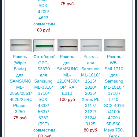
75 руб
SCX-
4200/
4623
совместимый
63 руб
Ракель
Фотобарабан
Ракель
Ракель
Ракель
(Wiper
OPC-
для
для
WB-
Blade)
S3370
SAMSUNG
Samsung
SML1710
для
для
ML-
ML-1610/
для
SAMSUNG
Samsung
1210/4500/LEXMARK
1615/
Samsung
ML-
ML-3310/
OPTRA
2010/
ML-1510 /
2850/2851/SCX-
3710/
E210
2015/
1710 /
4828/XEROX
SCX-
100 руб
Xerox Ph
1740,
Phaser
4833/
3117/
SCX-4016
3250
5637/
3122/
/4100/
75 руб
5737
3124/
4200 /
(59T)
3125
SF-560,
совместимый
80 руб
Msys 750,
100 руб
Xerox