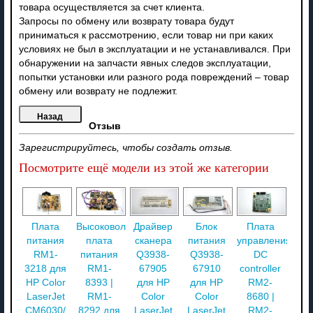
товара осуществляется за счет клиента.
Запросы по обмену или возврату товара будут
приниматься к рассмотрению, если товар ни при каких
условиях не был в эксплуатации и не устанавливался. При
обнаружении на запчасти явных следов эксплуатации,
попытки установки или разного рода повреждений – товар
обмену или возврату не подлежит.
Отзыв
Зарегистрируйтесь, чтобы создать отзыв.
Посмотрите ещё модели из этой же категории
Плата
Высоковольтная
Драйвер
Блок
Плата
питания
плата
сканера
питания
управления
RM1-
питания
Q3938-
Q3938-
DC
3218 для
RM1-
67905
67910
controller
HP Color
8393 |
для HP
для HP
RM2-
LaserJet
RM1-
Color
Color
8680 |
CM6030/
8292 для
LaserJet
LaserJet
RM2-