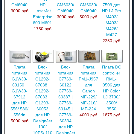
CM6040
HP
CM6030/
CM6030/
7509 для
3000 руб
LaserJet
CM6040
CM6040
HP LJ Pro
Enterprise
3000 руб
5000 руб
M402/
600 M601
M403/
1750 руб
M426/
M427
2250 руб
Плата
Блок
Блок
Плата
Плата DC
питания
питания
питания
питания
controller
G1W39-
Q1292-
C7769-
FM1-J957
RM1-
60150 |
67038 |
60122
для
0506 для
G1W39-
Q1292-
C7769-
Canon
HP Color
67912
67033 |
60387 |
MF-229/
LJ 3700/
для HP
Q1293-
C7769-
MF-216/
3500/
556/ 586/
60053
60145 |
MF-224
3550
556dn
для HP
C7769-
4000 руб
1875 руб
5000 руб
DesignJet
60334
100/
для HP
10PS/ 110
DesignJet