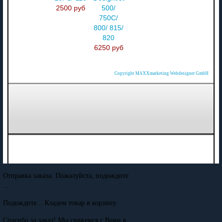
2500 руб
500/
750C/
800/ 815/
820
6250 руб
Copyright MAXXmarketing Webdesigner GmbH
Отправка заказа. Пожалуйста, подождите
...
Подождите... Кладем товар в корзину
Спасибо за заказ! Мы свяжемся с Вами в