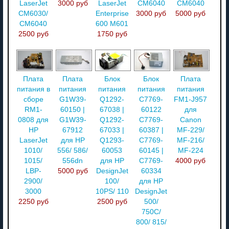
LaserJet
3000 руб
LaserJet
CM6040
CM6040
CM6030/
Enterprise
3000 руб
5000 руб
CM6040
600 M601
2500 руб
1750 руб
Плата
Плата
Блок
Блок
Плата
питания в
питания
питания
питания
питания
сборе
G1W39-
Q1292-
C7769-
FM1-J957
RM1-
60150 |
67038 |
60122
для
0808 для
G1W39-
Q1292-
C7769-
Canon
HP
67912
67033 |
60387 |
MF-229/
LaserJet
для HP
Q1293-
C7769-
MF-216/
1010/
556/ 586/
60053
60145 |
MF-224
1015/
556dn
для HP
C7769-
4000 руб
LBP-
5000 руб
DesignJet
60334
2900/
100/
для HP
3000
10PS/ 110
DesignJet
2250 руб
2500 руб
500/
750C/
800/ 815/