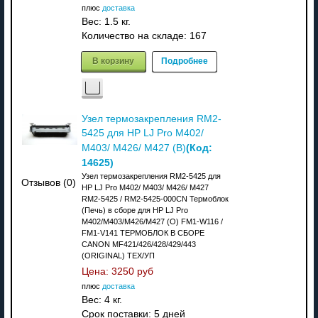
плюс
доставка
Вес:
1.5 кг.
Количество на складе:
167
В корзину
Подробнее
Узел термозакрепления RM2-
5425 для HP LJ Pro M402/
(Код:
M403/ M426/ M427 (В)
14625
)
Узел термозакрепления RM2-5425 для
Отзывов (0)
HP LJ Pro M402/ M403/ M426/ M427
RM2-5425 / RM2-5425-000CN Термоблок
(Печь) в сборе для HP LJ Pro
M402/M403/M426/M427 (O) FM1-W116 /
FM1-V141 ТЕРМОБЛОК В СБОРЕ
CANON MF421/426/428/429/443
(ORIGINAL) ТЕХ/УП
Цена:
3250 руб
плюс
доставка
Вес:
4 кг.
Срок поставки:
5 дней