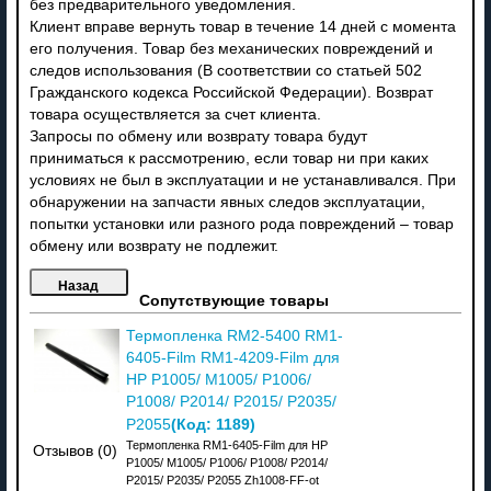
без предварительного уведомления.
Клиент вправе вернуть товар в течение 14 дней с момента
его получения. Товар без механических повреждений и
следов использования (В соответствии со статьей 502
Гражданского кодекса Российской Федерации). Возврат
товара осуществляется за счет клиента.
Запросы по обмену или возврату товара будут
приниматься к рассмотрению, если товар ни при каких
условиях не был в эксплуатации и не устанавливался. При
обнаружении на запчасти явных следов эксплуатации,
попытки установки или разного рода повреждений – товар
обмену или возврату не подлежит.
Сопутствующие товары
Термопленка RM2-5400 RM1-
6405-Film RM1-4209-Film для
HP P1005/ M1005/ P1006/
P1008/ P2014/ P2015/ P2035/
(Код:
1189
)
P2055
Термопленка RM1-6405-Film для HP
Отзывов (0)
P1005/ M1005/ P1006/ P1008/ P2014/
P2015/ P2035/ P2055 Zh1008-FF-ot