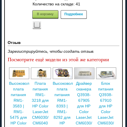
Количество на складе:
41
В корзину
Подробнее
Отзыв
Зарегистрируйтесь, чтобы создать отзыв.
Посмотрите ещё модели из этой же категории
Высоковольтная
Плата
Высоковольтная
Драйвер
Блок
плата
питания
плата
сканера
питания
питания
RM1-
питания
Q3938-
Q3938-
RM1-
3218 для
RM1-
67905
67910
3583 |
HP Color
8393 |
для HP
для HP
RM1-
LaserJet
RM1-
Color
Color
5475 для
CM6030/
8292 для
LaserJet
LaserJet
HP Color
CM6040
HP
CM6030/
CM6030/