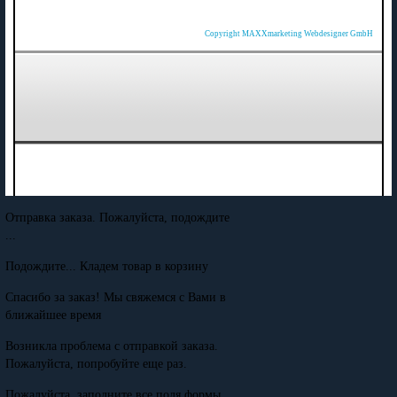
Copyright MAXXmarketing Webdesigner GmbH
Отправка заказа. Пожалуйста, подождите
...
Подождите... Кладем товар в корзину
Спасибо за заказ! Мы свяжемся с Вами в
ближайшее время
Возникла проблема с отправкой заказа.
Пожалуйста, попробуйте еще раз.
Пожалуйста, заполните все поля формы