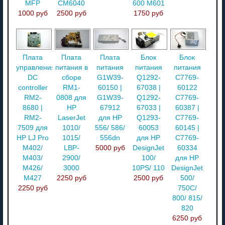
MFP
CM6040
600 M601
1000 руб
2500 руб
1750 руб
Плата
Плата
Плата
Блок
Блок
управления
питания в
питания
питания
питания
DC
сборе
G1W39-
Q1292-
C7769-
controller
RM1-
60150 |
67038 |
60122
RM2-
0808 для
G1W39-
Q1292-
C7769-
8680 |
HP
67912
67033 |
60387 |
RM2-
LaserJet
для HP
Q1293-
C7769-
7509 для
1010/
556/ 586/
60053
60145 |
HP LJ Pro
1015/
556dn
для HP
C7769-
M402/
LBP-
5000 руб
DesignJet
60334
M403/
2900/
100/
для HP
M426/
3000
10PS/ 110
DesignJet
M427
2250 руб
2500 руб
500/
2250 руб
750C/
800/ 815/
820
6250 руб