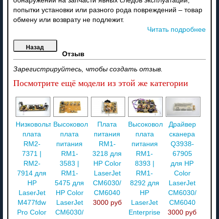
обнаружении на запчасти явных следов эксплуатации,
попытки установки или разного рода повреждений – товар
обмену или возврату не подлежит.
Читать подробнее
Отзыв
Зарегистрируйтесь, чтобы создать отзыв.
Посмотрите ещё модели из этой же категории
Низковольтная
Высоковольтная
Плата
Высоковольтная
Драйвер
плата
плата
питания
плата
сканера
RM2-
питания
RM1-
питания
Q3938-
7371 |
RM1-
3218 для
RM1-
67905
RM2-
3583 |
HP Color
8393 |
для HP
7914 для
RM1-
LaserJet
RM1-
Color
HP
5475 для
CM6030/
8292 для
LaserJet
LaserJet
HP Color
CM6040
HP
CM6030/
M477fdw
LaserJet
3000 руб
LaserJet
CM6040
Pro Color
CM6030/
Enterprise
3000 руб