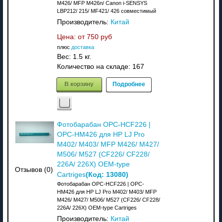
M426/ MFP M426n/ Canon i-SENSYS
LBP212/ 215/ MF421/ 426 совместимый
Производитель:
Китай
Цена: от
750 руб
плюс
доставка
Вес:
1.5 кг.
Количество на складе:
167
В корзину
Подробнее
Фотобарабан OPC-HCF226 |
OPC-HM426 для HP LJ Pro
M402/ M403/ MFP M426/ M427/
M506/ M527 (CF226/ CF228/
226A/ 226X) OEM-type
Отзывов (0)
(Код:
13080
)
Cartriges
Фотобарабан OPC-HCF226 | OPC-
HM426 для HP LJ Pro M402/ M403/ MFP
M426/ M427/ M506/ M527 (CF226/ CF228/
226A/ 226X) OEM-type Cartriges
Производитель:
Китай