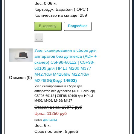
Вес:
0.06 кг.
Картридж: Барабан ( OPC )
Количество на складе:
259
В корзину
Подробнее
Узел сканирования в сборе для
аппаратов без дуплекса (ADF +
сканер) C5F98-60112 | C5F98-
60109 для HP LJ M280 M377
M427fdw M426fdw M227fdw
Отзывов (0)
(Код:
14603
)
M226DN
Узел сканирования в сборе для
аппаратов без дуплекса (ADF + сканер)
C5F98-60112 | C5F98-60109 для HP LJ
M402/ M403/ M426/ M427
Старая цена:
15875 руб
Цена:
11250 руб
плюс
доставка
Вес:
6 кг.
Срок поставки:
5 дней