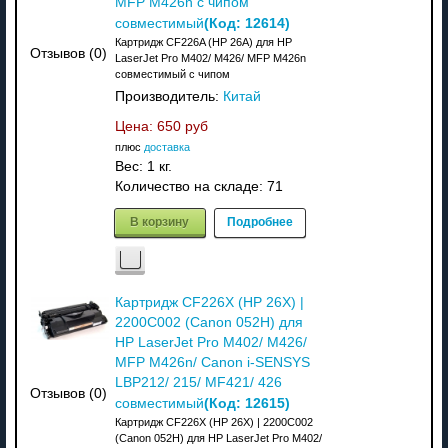
MFP M426n с чипом
(Код:
12614
)
совместимый
Картридж CF226A (HP 26A) для HP
Отзывов (0)
LaserJet Pro M402/ M426/ MFP M426n
совместимый с чипом
Производитель:
Китай
Цена:
650 руб
плюс
доставка
Вес:
1 кг.
Количество на складе:
71
В корзину
Подробнее
Картридж CF226X (HP 26X) |
2200C002 (Canon 052H) для
HP LaserJet Pro M402/ M426/
MFP M426n/ Canon i-SENSYS
LBP212/ 215/ MF421/ 426
Отзывов (0)
(Код:
12615
)
совместимый
Картридж CF226X (HP 26X) | 2200C002
(Canon 052H) для HP LaserJet Pro M402/