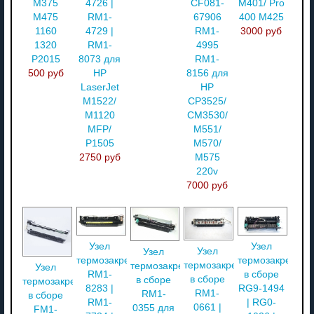
M375
4726 |
CF081-
M401/ Pro
M475
RM1-
67906
400 M425
1160
4729 |
RM1-
3000 руб
1320
RM1-
4995
P2015
8073 для
RM1-
500 руб
HP
8156 для
LaserJet
HP
M1522/
CP3525/
M1120
CM3530/
MFP/
M551/
P1505
M570/
2750 руб
M575
220v
7000 руб
Узел
Узел
Узел
Узел
термозакрепления
термозакреплен
термозакрепления
термозакрепления
Узел
RM1-
в сборе
в сборе
в сборе
термозакрепления
8283 |
RG9-1494
RM1-
RM1-
в сборе
RM1-
| RG0-
0661 |
0355 для
FM1-