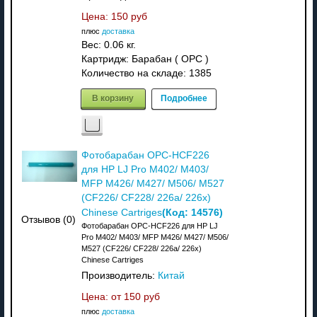
Цена:
150 руб
плюс
доставка
Вес:
0.06 кг.
Картридж: Барабан ( OPC )
Количество на складе:
1385
В корзину
Подробнее
Фотобарабан OPC-HCF226
для HP LJ Pro M402/ M403/
MFP M426/ M427/ M506/ M527
(CF226/ CF228/ 226a/ 226x)
(Код:
14576
)
Chinese Cartriges
Отзывов (0)
Фотобарабан OPC-HCF226 для HP LJ
Pro M402/ M403/ MFP M426/ M427/ M506/
M527 (CF226/ CF228/ 226a/ 226x)
Chinese Cartriges
Производитель:
Китай
Цена: от
150 руб
плюс
доставка