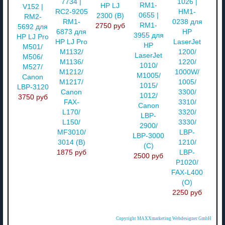
7734 |
1026 |
RM1-
HP LJ
V152 |
RC2-9205
HM1-
0655 |
2300 (В)
RM2-
RM1-
0238 для
RM1-
2750 руб
5692 для
6873 для
HP
3955 для
HP LJ Pro
HP LJ Pro
LaserJet
HP
M501/
M1132/
1200/
LaserJet
M506/
M1136/
1220/
1010/
M527/
M1212/
1000W/
M1005/
Canon
M1217/
1005/
1015/
LBP-3120
Canon
3300/
1012/
3750 руб
FAX-
3310/
Canon
L170/
3320/
LBP-
L150/
3330/
2900/
MF3010/
LBP-
LBP-3000
3014 (В)
1210/
(С)
1875 руб
LBP-
2500 руб
P1020/
FAX-L400
(О)
2250 руб
Copyright MAXXmarketing Webdesigner GmbH