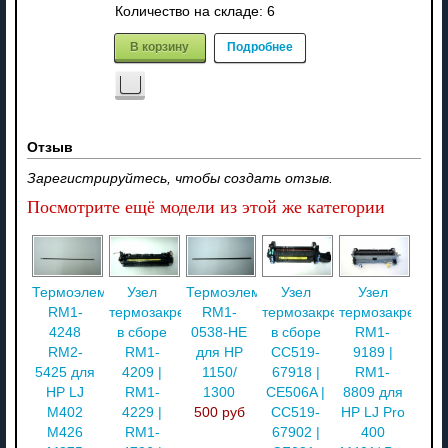
Количество на складе:
6
В корзину
Подробнее
Отзыв
Зарегистрируйтесь, чтобы создать отзыв.
Посмотрите ещё модели из этой же категории
Термоэлемент
Узел
Термоэлемент
Узел
Узел
RM1-
термозакрепления
RM1-
термозакрепления
термозакреплен
4248
в сборе
0538-HE
в сборе
RM1-
RM2-
RM1-
для HP
CC519-
9189 |
5425 для
4209 |
1150/
67918 |
RM1-
HP LJ
RM1-
1300
CE506A |
8809 для
M402
4229 |
500 руб
CC519-
HP LJ Pro
M426
RM1-
67902 |
400