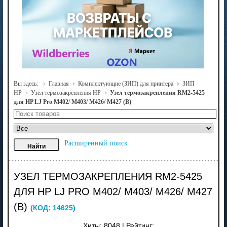
Вы здесь:
Главная
Комплектующие (ЗИП) для принтера
ЗИП
HP
Узел термозакрепления HP
Узел термозакрепления RM2-5425
для HP LJ Pro M402/ M403/ M426/ M427 (В)
Расширенный поиск
УЗЕЛ ТЕРМОЗАКРЕПЛЕНИЯ RM2-5425
ДЛЯ HP LJ PRO M402/ M403/ M426/ M427
(В)
(КОД:
14625
)
Хиты:
8048
|
Рейтинг: