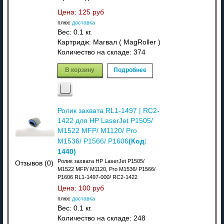
Цена:
125 руб
плюс
доставка
Вес:
0.1 кг.
Картридж: Магвал ( MagRoller )
Количество на складе:
374
В корзину
Подробнее
Ролик захвата RL1-1497 | RC2-
1422 для HP LaserJet P1505/
M1522 MFP/ M1120/ Pro
(Код:
M1536/ P1566/ P1606
1440
)
Ролик захвата HP LaserJet P1505/
Отзывов (0)
M1522 MFP/ M1120, Pro M1536/ P1566/
P1606 RL1-1497-000/ RC2-1422
Цена:
100 руб
плюс
доставка
Вес:
0.1 кг.
Количество на складе:
248