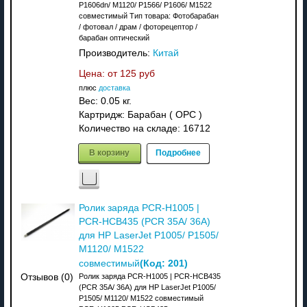
P1606dn/ M1120/ P1566/ P1606/ M1522
совместимый Тип товара: Фотобарабан
/ фотовал / драм / фоторецептор /
барабан оптический
Производитель:
Китай
Цена: от
125 руб
плюс
доставка
Вес:
0.05 кг.
Картридж: Барабан ( OPC )
Количество на складе:
16712
В корзину
Подробнее
Ролик заряда PCR-H1005 |
PCR-HCB435 (PCR 35A/ 36A)
для HP LaserJet P1005/ P1505/
M1120/ M1522
(Код:
201
)
совместимый
Ролик заряда PCR-H1005 | PCR-HCB435
Отзывов (0)
(PCR 35A/ 36A) для HP LaserJet P1005/
P1505/ M1120/ M1522 совместимый