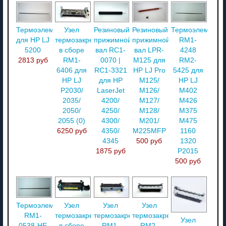
Термоэлемент
Узел
Резиновый
Резиновый
Термоэлемент
для HP LJ
термозакрепления
прижимной
прижимной
RM1-
5200
в сборе
вал RC1-
вал LPR-
4248
2813 руб
RM1-
0070 |
M125 для
RM2-
6406 для
RC1-3321
HP LJ Pro
5425 для
HP LJ
для HP
M125/
HP LJ
P2030/
LaserJet
M126/
M402
2035/
4200/
M127/
M426
2050/
4250/
M128/
M375
2055 (0)
4300/
M201/
M475
6250 руб
4350/
M225MFP
1160
4345
500 руб
1320
1875 руб
P2015
500 руб
Термоэлемент
Узел
Узел
Узел
RM1-
термозакрепления
термозакрепления
термозакрепления
Узел
0538-HE
в сборе
RM1-
RM2-