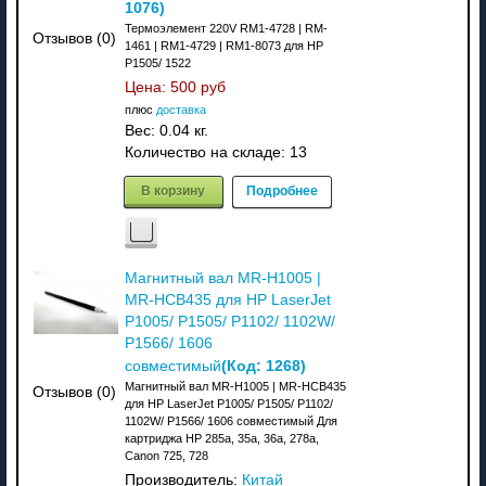
1076
)
Термоэлемент 220V RM1-4728 | RM-
Отзывов (0)
1461 | RM1-4729 | RM1-8073 для HP
P1505/ 1522
Цена:
500 руб
плюс
доставка
Вес:
0.04 кг.
Количество на складе:
13
В корзину
Подробнее
Магнитный вал MR-H1005 |
MR-HCB435 для HP LaserJet
P1005/ P1505/ P1102/ 1102W/
P1566/ 1606
(Код:
1268
)
совместимый
Магнитный вал MR-H1005 | MR-HCB435
Отзывов (0)
для HP LaserJet P1005/ P1505/ P1102/
1102W/ P1566/ 1606 совместимый Для
картриджа HP 285a, 35a, 36a, 278a,
Canon 725, 728
Производитель:
Китай