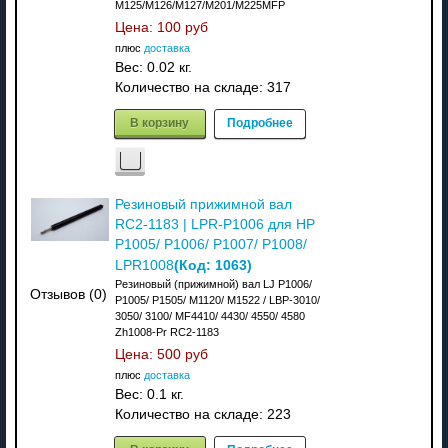
M125/M126/M127/M201/M225MFP
Цена:
100 руб
плюс
доставка
Вес:
0.02 кг.
Количество на складе:
317
В корзину
Подробнее
Резиновый прижимной вал
RC2-1183 | LPR-P1006 для HP
P1005/ P1006/ P1007/ P1008/
(Код:
1063
)
LPR1008
Резиновый (прижимной) вал LJ P1006/
Отзывов (0)
P1005/ P1505/ M1120/ M1522 / LBP-3010/
3050/ 3100/ MF4410/ 4430/ 4550/ 4580
Zh1008-Pr RC2-1183
Цена:
500 руб
плюс
доставка
Вес:
0.1 кг.
Количество на складе:
223