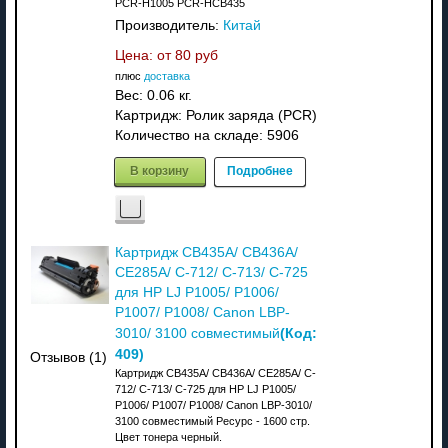
PCR-H1005 PCR-HCB435
Производитель:
Китай
Цена: от
80 руб
плюс
доставка
Вес:
0.06 кг.
Картридж: Ролик заряда (PCR)
Количество на складе:
5906
В корзину
Подробнее
Картридж CB435A/ CB436A/
CE285A/ C-712/ C-713/ C-725
для HP LJ P1005/ P1006/
P1007/ P1008/ Canon LBP-
(Код:
3010/ 3100 совместимый
409
)
Отзывов (1)
Картридж CB435A/ CB436A/ CE285A/ C-
712/ C-713/ C-725 для HP LJ P1005/
P1006/ P1007/ P1008/ Canon LBP-3010/
3100 совместимый Ресурс - 1600 стр.
Цвет тонера черный.