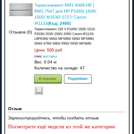
Термоэлемент RM1-4008-HE |
RM1-7547 для HP P1560/ 1606/
1505/ M1536/ 2727/ Canon
(Код:
2400
)
iR1133
Термоэлемент 220 V P1005/ 1505/ 1522/
Отзывов (0)
P2030/ 2035/ 2050/ 2055/ Canon iR1133/
LBP6300/ 6650/ MF5880/ 5840/ MF5980/
5940/ 6780/ 5960/ 5950/ 5930/ MF6680
Цена:
500 руб
плюс
доставка
Вес:
0.04 кг.
Количество на складе:
47
В корзину
Подробнее
Отзыв
Зарегистрируйтесь, чтобы создать отзыв.
Посмотрите ещё модели из этой же категории