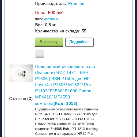
Производитель:
Premium
Цена:
500 руб
плюс
доставка
Вес:
0.8 кг.
Количество на складе:
55
В корзину
Подробнее
Подшипники резинового вала
(бушинги) RC2-1471 | BSH-
P1606 | BSH-P1505 для HP
LaserJet P1505/ M1522/ Pro
P1102/ P1566/ P1606 Canon
MF4410/ MF4550
Отзывов (0)
(Код:
1053
)
комплект
Подшипники резинового вала (бушинги)
RC2-1471 | BSH-P1606 | BSH-P1505 для
HP LaserJet P1505/ M1522/ Pro P1102/
P1566/ P1606 Canon MF4410/ MF4550
комплект Zh1505-Bsh LPR-1213-bushing.
Совместим с аппаратами: НР LJ Pro