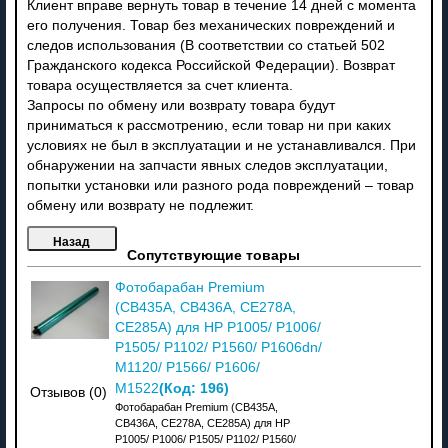
Клиент вправе вернуть товар в течение 14 дней с момента
его получения. Товар без механических повреждений и
следов использования (В соответствии со статьей 502
Гражданского кодекса Российской Федерации). Возврат
товара осуществляется за счет клиента.
Запросы по обмену или возврату товара будут
приниматься к рассмотрению, если товар ни при каких
условиях не был в эксплуатации и не устанавливался. При
обнаружении на запчасти явных следов эксплуатации,
попытки установки или разного рода повреждений – товар
обмену или возврату не подлежит.
Сопутствующие товары
Фотобарабан Premium
(CB435A, CB436A, CE278A,
CE285A) для HP P1005/ P1006/
P1505/ P1102/ P1560/ P1606dn/
M1120/ P1566/ P1606/
(Код:
196
)
M1522
Отзывов (0)
Фотобарабан Premium (CB435A,
CB436A, CE278A, CE285A) для HP
P1005/ P1006/ P1505/ P1102/ P1560/