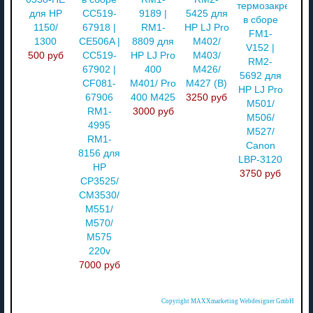
термозакреплен
для HP
CC519-
9189 |
5425 для
в сборе
1150/
67918 |
RM1-
HP LJ Pro
FM1-
1300
CE506A |
8809 для
M402/
V152 |
500 руб
CC519-
HP LJ Pro
M403/
RM2-
67902 |
400
M426/
5692 для
CF081-
M401/ Pro
M427 (В)
HP LJ Pro
67906
400 M425
3250 руб
M501/
RM1-
3000 руб
M506/
4995
M527/
RM1-
Canon
8156 для
LBP-3120
HP
3750 руб
CP3525/
CM3530/
M551/
M570/
M575
220v
7000 руб
Copyright MAXXmarketing Webdesigner GmbH