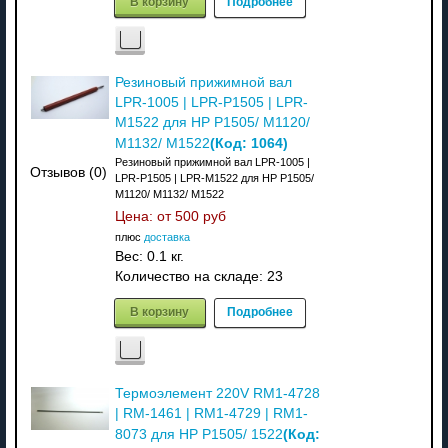
В корзину
Подробнее
Резиновый прижимной вал
LPR-1005 | LPR-P1505 | LPR-
M1522 для HP P1505/ M1120/
(Код:
1064
)
M1132/ M1522
Резиновый прижимной вал LPR-1005 |
Отзывов (0)
LPR-P1505 | LPR-M1522 для HP P1505/
M1120/ M1132/ M1522
Цена: от
500 руб
плюс
доставка
Вес:
0.1 кг.
Количество на складе:
23
В корзину
Подробнее
Термоэлемент 220V RM1-4728
| RM-1461 | RM1-4729 | RM1-
(Код:
8073 для HP P1505/ 1522