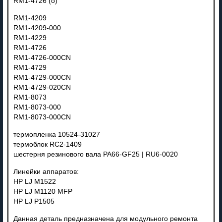
RM1-4726 (o)
RM1-4209
RM1-4209-000
RM1-4229
RM1-4726
RM1-4726-000CN
RM1-4729
RM1-4729-000CN
RM1-4729-020CN
RM1-8073
RM1-8073-000
RM1-8073-000CN
термопленка 10524-31027
термоблок RC2-1409
шестерня резинового вала PA66-GF25 | RU6-0020
Линейки аппаратов:
HP LJ M1522
HP LJ M1120 MFP
HP LJ P1505
Данная деталь предназначена для модульного ремонта