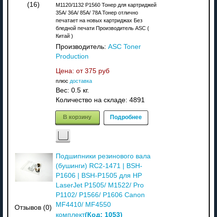
(16)
M1120/1132 P1560 Тонер для картриджей
35A/ 36A/ 85A/ 78A Тонер отлично
печатает на новых картриджах Без
бледной печати Производитель ASC (
Китай )
Производитель:
ASC Toner
Production
Цена: от
375 руб
плюс
доставка
Вес:
0.5 кг.
Количество на складе:
4891
В корзину
Подробнее
Подшипники резинового вала
(бушинги) RC2-1471 | BSH-
P1606 | BSH-P1505 для HP
LaserJet P1505/ M1522/ Pro
P1102/ P1566/ P1606 Canon
MF4410/ MF4550
Отзывов (0)
(Код:
1053
)
комплект