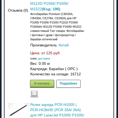
M1120/ P1566/ P1606/
(Код:
196
)
M1522
Отзывов (0)
Фотобарабан Premium (CB435A,
CB436A, CE278A, CE285A) для HP
P1005/ P1006/ P1505/ P1102/ P1560/
P1606dn/ M1120/ P1566/ P1606/ M1522
совместимый Тип товара: Фотобарабан
/ фотовал / драм / фоторецептор /
барабан оптический
Производитель:
Китай
Цена: от
125 руб
плюс
доставка
Вес:
0.05 кг.
Картридж: Барабан ( OPC )
Количество на складе:
16712
В корзину
Подробнее
Ролик заряда PCR-H1005 |
PCR-HCB435 (PCR 35A/ 36A)
для HP LaserJet P1005/ P1505/