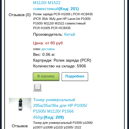
M1120/ M1522
(Код:
201
)
совместимый
Ролик заряда PCR-H1005 | PCR-HCB435
Отзывов (0)
(PCR 35A/ 36A) для HP LaserJet P1005/
P1505/ M1120/ M1522 совместимый
PCR-H1005 PCR-HCB435
Производитель:
Китай
Цена: от
80 руб
плюс
доставка
Вес:
0.06 кг.
Картридж: Ролик заряда (PCR)
Количество на складе:
5906
В корзину
Подробнее
Тонер универсальный
285a/35a/36a для HP P1005/
P1505/ M1120/ P1566
(Код:
209
)
450gr
Тонер для универсальный P1005/ p1006/
Отзывов
p1007/ p1008/ p1102/ p1505/ 1522