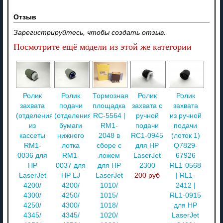
Отзыв
Зарегистрируйтесь, чтобы создать отзыв.
Посмотрите ещё модели из этой же категории
Ролик
Ролик
Тормозная
Ролик
Ролик
захвата
подачи
площадка
захвата с
захвата
(отделения)
(отделения)
RC-5564 |
ручной
из ручной
из
бумаги
RM1-
подачи
подачи
кассеты
нижнего
2048 в
RC1-0945
(лоток 1)
RM1-
лотка
сборе с
для HP
Q7829-
0036 для
RM1-
ложем
LaserJet
67926
HP
0037 для
для HP
2300
RL1-0568
LaserJet
HP LJ
LaserJet
200 руб
| RL1-
4200/
4200/
1010/
2412 |
4300/
4250/
1015/
RL1-0915
4250/
4300/
1018/
для HP
4345/
4345/
1020/
LaserJet