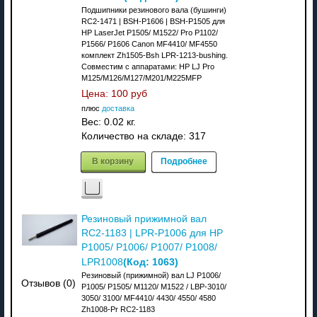
Подшипники резинового вала (бушинги)
RC2-1471 | BSH-P1606 | BSH-P1505 для
HP LaserJet P1505/ M1522/ Pro P1102/
P1566/ P1606 Canon MF4410/ MF4550
комплект Zh1505-Bsh LPR-1213-bushing.
Совместим с аппаратами: НР LJ Pro
M125/M126/M127/M201/M225MFP
Цена:
100 руб
плюс
доставка
Вес:
0.02 кг.
Количество на складе:
317
В корзину
Подробнее
Резиновый прижимной вал
RC2-1183 | LPR-P1006 для HP
P1005/ P1006/ P1007/ P1008/
(Код:
1063
)
LPR1008
Резиновый (прижимной) вал LJ P1006/
Отзывов (0)
P1005/ P1505/ M1120/ M1522 / LBP-3010/
3050/ 3100/ MF4410/ 4430/ 4550/ 4580
Zh1008-Pr RC2-1183