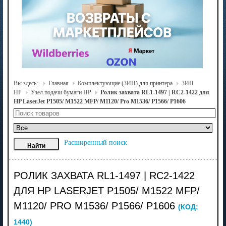
Вы здесь:
Главная
Комплектующие (ЗИП) для принтера
ЗИП
HP
Узел подачи бумаги HP
Ролик захвата RL1-1497 | RC2-1422 для
HP LaserJet P1505/ M1522 MFP/ M1120/ Pro M1536/ P1566/ P1606
Расширенный поиск
РОЛИК ЗАХВАТА RL1-1497 | RC2-1422
ДЛЯ HP LASERJET P1505/ M1522 MFP/
M1120/ PRO M1536/ P1566/ P1606
(КОД:
1440
)