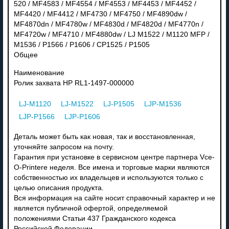
520 / MF4583 / MF4554 / MF4553 / MF4453 / MF4452 /
MF4420 / MF4412 / MF4730 / MF4750 / MF4890dw /
MF4870dn / MF4780w / MF4830d / MF4820d / MF4770n /
MF4720w / MF4710 / MF4880dw / LJ M1522 / M1120 MFP /
M1536 / P1566 / P1606 / CP1525 / P1505
Общее
Наименование
Ролик захвата HP RL1-1497-000000
LJ-M1120
LJ-M1522
LJ-P1505
LJP-M1536
LJP-P1566
LJP-P1606
Деталь может быть как новая, так и восстановленная,
уточняйте запросом на почту.
Гарантия при установке в сервисном центре партнера Vce-
O-Printere неделя. Все имена и торговые марки являются
собственностью их владельцев и используются только с
целью описания продукта.
Вся информация на сайте носит справочный характер и не
является публичной офертой, определяемой
положениями Статьи 437 Гражданского кодекса
Российской Федерации.