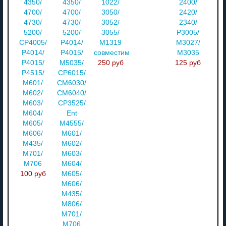
4350/
4350/
1022/
2400/
4700/
4700/
3050/
2420/
4730/
4730/
3052/
2340/
5200/
5200/
3055/
P3005/
CP4005/
P4014/
M1319
M3027/
P4014/
P4015/
совместимый
M3035
P4015/
M5035/
250 руб
125 руб
P4515/
CP6015/
M601/
CM6030/
M602/
CM6040/
M603/
CP3525/
M604/
Ent
M605/
M4555/
M606/
M601/
M435/
M602/
M701/
M603/
M706
M604/
100 руб
M605/
M606/
M435/
M806/
M701/
M706