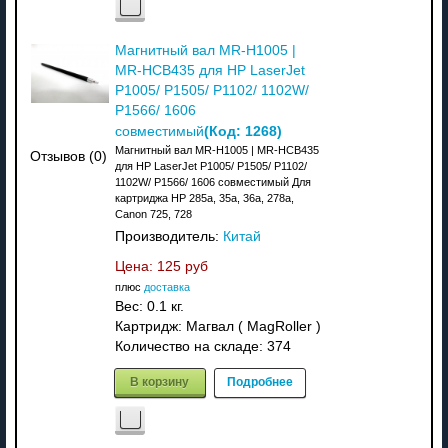
Магнитный вал MR-H1005 |
MR-HCB435 для HP LaserJet
P1005/ P1505/ P1102/ 1102W/
P1566/ 1606
(Код:
1268
)
совместимый
Магнитный вал MR-H1005 | MR-HCB435
Отзывов (0)
для HP LaserJet P1005/ P1505/ P1102/
1102W/ P1566/ 1606 совместимый Для
картриджа HP 285a, 35a, 36a, 278a,
Canon 725, 728
Производитель:
Китай
Цена:
125 руб
плюс
доставка
Вес:
0.1 кг.
Картридж: Магвал ( MagRoller )
Количество на складе:
374
В корзину
Подробнее