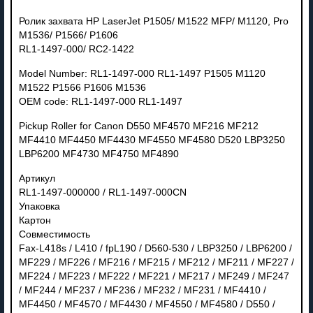
Ролик захвата HP LaserJet P1505/ M1522 MFP/ M1120, Pro
M1536/ P1566/ P1606
RL1-1497-000/ RC2-1422
Model Number: RL1-1497-000 RL1-1497 P1505 M1120
M1522 P1566 P1606 M1536
OEM code: RL1-1497-000 RL1-1497
Pickup Roller for Canon D550 MF4570 MF216 MF212
MF4410 MF4450 MF4430 MF4550 MF4580 D520 LBP3250
LBP6200 MF4730 MF4750 MF4890
Артикул
RL1-1497-000000 / RL1-1497-000CN
Упаковка
Картон
Совместимость
Fax-L418s / L410 / fpL190 / D560-530 / LBP3250 / LBP6200 /
MF229 / MF226 / MF216 / MF215 / MF212 / MF211 / MF227 /
MF224 / MF223 / MF222 / MF221 / MF217 / MF249 / MF247
/ MF244 / MF237 / MF236 / MF232 / MF231 / MF4410 /
MF4450 / MF4570 / MF4430 / MF4550 / MF4580 / D550 /