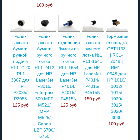
100 руб
Ролик
Ролик
Ролик
Ролик
Тормозная
захвата
захвата
отделения
захвата
площадка
бумаги
бумаги
бумаги из
ручного
CET1133
ручной
ручного
ручного
лотка №1
| RC1-
подачи
лотка
лотка
RL1-1641
2048 |
RL1-2120
RL1-2412
RL1-1654
для HP
RM1-
| RL1-
для HP
для HP
LaserJet
0648 для
3307 для
LaserJet
LaserJet
P4014/
HP 1010/
HP
P3015/
P4014/
P4015/
1012/
P2035/
Enterprise
P4015/
P4515N
1015/
P2055
500 MFP
P4515N
150 руб
1020/
125 руб
M521/
125 руб
3015/
MFP
3020/
M525/
3030
Canon
100 руб
LBP 6700/
6750