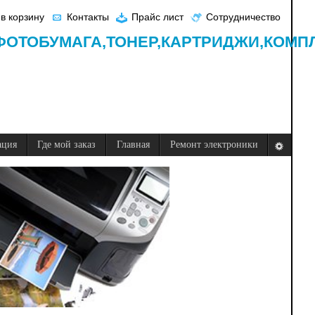
в корзину
Контакты
Прайс лист
Сотрудничество
ФОТОБУМАГА,
ТОНЕР,
КАРТРИДЖИ,
КОМП
ация
Где мой заказ
Главная
Ремонт электроники