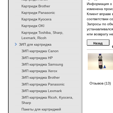
Информация о т
Картридж Brother
изменена произ
Картридж Panasonic
Клиент вправе 
Картридж Kyocera
соответствии с
Запросы по обм
Картридж OKI
устанавливался
Картридж Toshiba, Sharp,
или возврату не
Lexmark, Ricoh
ЗИП для картриджа
ЗИП картриджа Canon
ЗИП картриджа HP
ЗИП картриджа Samsung
ЗИП картриджа Xerox
ЗИП картриджа Brother
Отзывов (13)
ЗИП картриджа Panasonic
ЗИП картриджа Lexmark
ЗИП картриджа Ricoh, Kyocera,
Sharp
Пакеты для картриджей