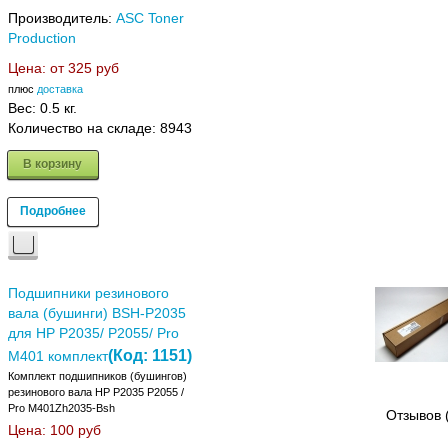
Производитель:
ASC Toner
Production
Цена: от
325 руб
плюс
доставка
Вес:
0.5 кг.
Количество на складе:
8943
В корзину
Подробнее
Подшипники резинового
вала (бушинги) BSH-P2035
для HP P2035/ P2055/ Pro
(Код:
1151
)
M401 комплект
Комплект подшипников (бушингов)
резинового вала HP P2035 P2055 /
Pro M401Zh2035-Bsh
Отзывов 
Цена:
100 руб