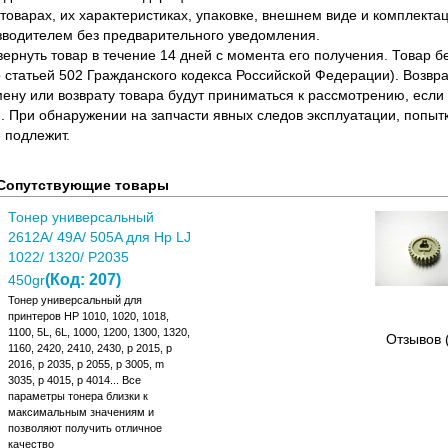
оварах, их характеристиках, упаковке, внешнем виде и комплектаци
водителем без предварительного уведомления.
вернуть товар в течение 14 дней с момента его получения. Товар 
о статьей 502 Гражданского кодекса Российской Федерации). Возвра
ену или возврату товара будут приниматься к рассмотрению, если т
. При обнаружении на запчасти явных следов эксплуатации, попыт
 подлежит.
Сопутствующие товары
Тонер универсальный
2612A/ 49A/ 505A для Hp LJ
1022/ 1320/ P2035
(Код:
207
)
450gr
Тонер универсальный для
принтеров HP 1010, 1020, 1018,
1100, 5L, 6L, 1000, 1200, 1300, 1320,
Отзывов 
1160, 2420, 2410, 2430, p 2015, p
2016, p 2035, p 2055, p 3005, m
3035, p 4015, p 4014... Все
параметры тонера близки к
максимальным значениям и
позволяют получить отличное
качество