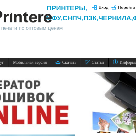
ПРИНТЕРЫ
,
Вход
Перейти 
МФУ,
СНПЧ,
ПЗК,
ЧЕРНИЛА,
 печати по оптовым ценам
луг
Мобильная версия
Скачать
Статьи
Информ