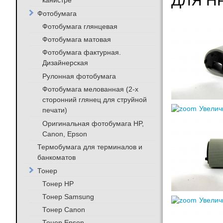
ДЛЯ HP
канистре
Фотобумага
Фотобумага глянцевая
Фотобумага матовая
Фотобумага фактурная.
Дизайнерская
Рулонная фотобумага
Фотобумага мелованная (2-х
сторонний глянец для струйной
Увелич
печати)
Оригинальная фотобумага HP,
Canon, Epson
Термобумага для терминалов и
банкоматов
Тонер
Тонер HP
Тонер Samsung
Увелич
Тонер Canon
Тонер Epson