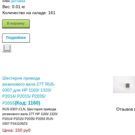
плюс
доставка
Вес:
0.01 кг.
Количество на складе:
161
В корзину
Подробнее
Шестерня привода
резинового вала 27T RU5-
0307 для HP 1160/ 1320/
P2014/ P2015/ P2035/
(Код:
1160
)
P2055
Отзывов 
RU5-0307-CLN, Шестерня привода
резинового вала 27T HP 1160/ 1320/
P2014/ P2015/ P2035/ P2055 RU5-
0307 P161109ZS
Цена:
150 руб