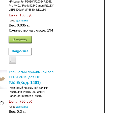
HP LaserJet P2030/ P2035/ P2055/
Pro M401/ Pro M425/ Canon iR1133/
LBP6300dn/ MF5880/ icD1180
Цена:
150 руб
плюс
доставка
Вес:
0.035 кг.
Количество на складе:
194
В корзину
Подробнее
Резиновый прижимной вал
LPR-P3015 для HP
(Код:
1401
)
P3015
Резиновый прижимной вал HP
P3015LPR-P3015-000 для HP
LaserJet Enterprise P3015
Цена:
750 руб
(0)
плюс
доставка
Вес:
0.3 кг.