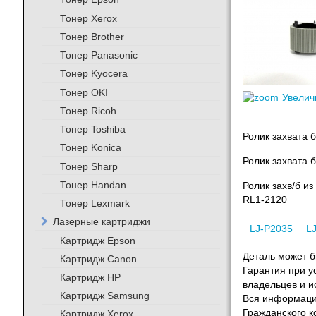
Тонер Xerox
Тонер Brother
Тонер Panasonic
Тонер Kyocera
Тонер OKI
Увелич
Тонер Ricoh
Тонер Toshiba
Ролик захвата 
Тонер Konica
Ролик захвата 
Тонер Sharp
Тонер Handan
Ролик захв/б и
RL1-2120
Тонер Lexmark
Лазерные картриджи
LJ-P2035
L
Картридж Epson
Деталь может бы
Картридж Canon
Гарантия при у
Картридж HP
владельцев и и
Картридж Samsung
Вся информация
Гражданского к
Картридж Xerox