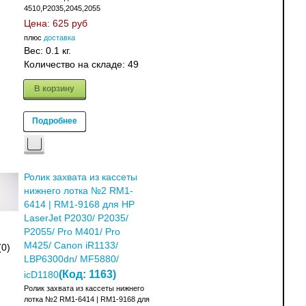
4510,P2035,2045,2055
Цена:
625 руб
плюс
доставка
Вес:
0.1 кг.
Количество на складе:
49
В корзину
Подробнее
Ролик захвата из кассеты
нижнего лотка №2 RM1-
6414 | RM1-9168 для HP
LaserJet P2030/ P2035/
P2055/ Pro M401/ Pro
M425/ Canon iR1133/
(0)
LBP6300dn/ MF5880/
(Код:
1163
)
icD1180
Ролик захвата из кассеты нижнего
лотка №2 RM1-6414 | RM1-9168 для