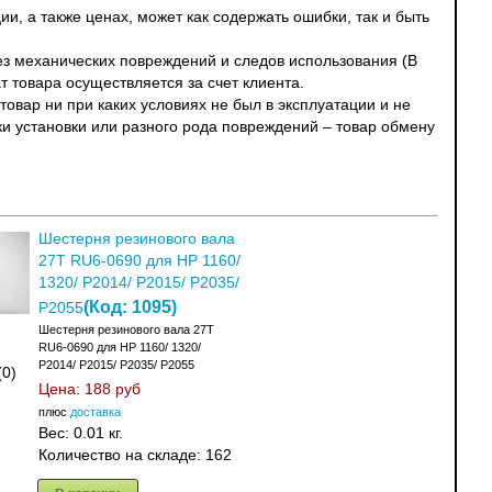
и, а также ценах, может как содержать ошибки, так и быть
без механических повреждений и следов использования (В
т товара осуществляется за счет клиента.
овар ни при каких условиях не был в эксплуатации и не
ки установки или разного рода повреждений – товар обмену
Шестерня резинового вала
27T RU6-0690 для HP 1160/
1320/ P2014/ P2015/ P2035/
(Код:
1095
)
P2055
Шестерня резинового вала 27T
RU6-0690 для HP 1160/ 1320/
P2014/ P2015/ P2035/ P2055
(0)
Цена:
188 руб
плюс
доставка
Вес:
0.01 кг.
Количество на складе:
162