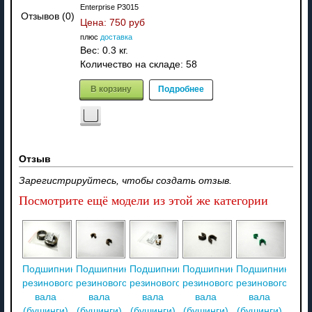
Enterprise P3015
Отзывов (0)
Цена:
750 руб
плюс
доставка
Вес:
0.3 кг.
Количество на складе:
58
В корзину
Подробнее
Отзыв
Зарегистрируйтесь, чтобы создать отзыв.
Посмотрите ещё модели из этой же категории
Подшипники
Подшипники
Подшипники
Подшипники
Подшипники
резинового
резинового
резинового
резинового
резинового
вала
вала
вала
вала
вала
(бушинги)
(бушинги)
(бушинги)
(бушинги)
(бушинги)