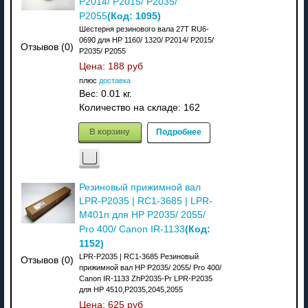
P2014/ P2015/ P2035/
(Код:
1095
)
P2055
Шестерня резинового вала 27T RU6-
0690 для HP 1160/ 1320/ P2014/ P2015/
Отзывов (0)
P2035/ P2055
Цена:
188 руб
плюс
доставка
Вес:
0.01 кг.
Количество на складе:
162
В корзину
Подробнее
Резиновый прижимной вал
LPR-P2035 | RC1-3685 | LPR-
M401n для HP P2035/ 2055/
(Код:
Pro 400/ Canon IR-1133
1152
)
LPR-P2035 | RC1-3685 Резиновый
Отзывов (0)
прижимной вал HP P2035/ 2055/ Pro 400/
Canon IR-1133 ZhP2035-Pr LPR-P2035
для HP 4510,P2035,2045,2055
Цена:
625 руб