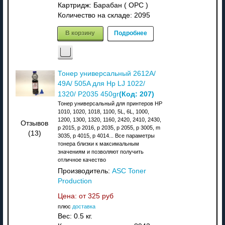
Картридж: Барабан ( OPC )
Количество на складе:
2095
В корзину
Подробнее
Тонер универсальный 2612A/
49A/ 505A для Hp LJ 1022/
(Код:
207
)
1320/ P2035 450gr
Тонер универсальный для принтеров HP
1010, 1020, 1018, 1100, 5L, 6L, 1000,
1200, 1300, 1320, 1160, 2420, 2410, 2430,
Отзывов
p 2015, p 2016, p 2035, p 2055, p 3005, m
(13)
3035, p 4015, p 4014... Все параметры
тонера близки к максимальным
значениям и позволяют получить
отличное качество
Производитель:
ASC Toner
Production
Цена: от
325 руб
плюс
доставка
Вес:
0.5 кг.