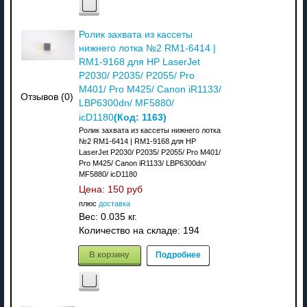
Ролик захвата из кассеты
нижнего лотка №2 RM1-6414 |
RM1-9168 для HP LaserJet
P2030/ P2035/ P2055/ Pro
M401/ Pro M425/ Canon iR1133/
Отзывов (0)
LBP6300dn/ MF5880/
(Код:
1163
)
icD1180
Ролик захвата из кассеты нижнего лотка
№2 RM1-6414 | RM1-9168 для HP
LaserJet P2030/ P2035/ P2055/ Pro M401/
Pro M425/ Canon iR1133/ LBP6300dn/
MF5880/ icD1180
Цена:
150 руб
плюс
доставка
Вес:
0.035 кг.
Количество на складе:
194
В корзину
Подробнее