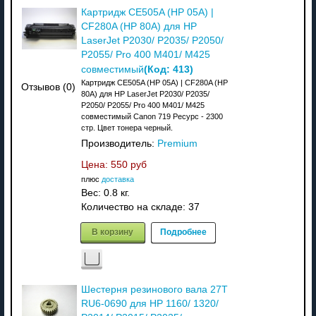
Картридж CE505A (HP 05A) |
CF280A (HP 80A) для HP
LaserJet P2030/ P2035/ P2050/
P2055/ Pro 400 M401/ M425
(Код:
413
)
совместимый
Картридж CE505A (HP 05A) | CF280A (HP
Отзывов (0)
80A) для HP LaserJet P2030/ P2035/
P2050/ P2055/ Pro 400 M401/ M425
совместимый Canon 719 Ресурс - 2300
стр. Цвет тонера черный.
Производитель:
Premium
Цена:
550 руб
плюс
доставка
Вес:
0.8 кг.
Количество на складе:
37
В корзину
Подробнее
Шестерня резинового вала 27T
RU6-0690 для HP 1160/ 1320/