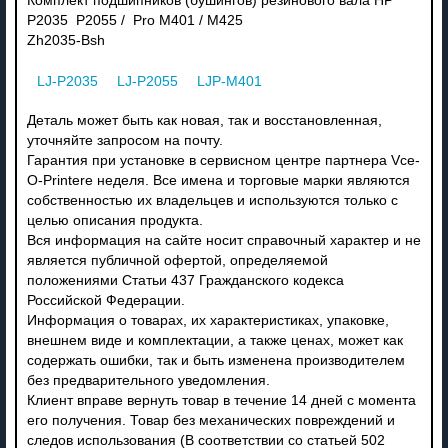
Комплект подшипников (бушингов) резинового вала HP
P2035 P2055 / Pro M401 / M425
Zh2035-Bsh
LJ-P2035
LJ-P2055
LJP-M401
Деталь может быть как новая, так и восстановленная,
уточняйте запросом на почту.
Гарантия при установке в сервисном центре партнера Vce-
O-Printere неделя. Все имена и торговые марки являются
собственностью их владельцев и используются только с
целью описания продукта.
Вся информация на сайте носит справочный характер и не
является публичной офертой, определяемой
положениями Статьи 437 Гражданского кодекса
Российской Федерации.
Информация о товарах, их характеристиках, упаковке,
внешнем виде и комплектации, а также ценах, может как
содержать ошибки, так и быть изменена производителем
без предварительного уведомления.
Клиент вправе вернуть товар в течение 14 дней с момента
его получения. Товар без механических повреждений и
следов использования (В соответствии со статьей 502