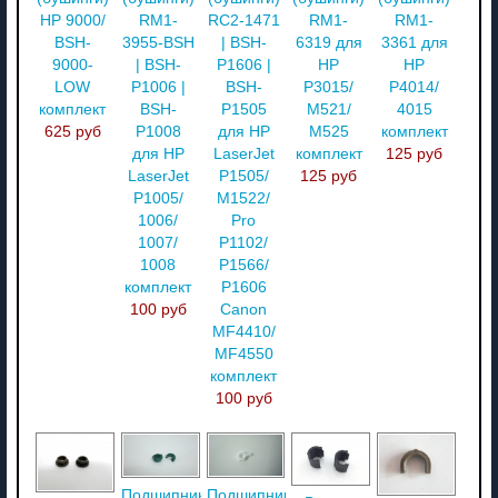
HP 9000/
RM1-
RC2-1471
RM1-
RM1-
BSH-
3955-BSH
| BSH-
6319 для
3361 для
9000-
| BSH-
P1606 |
HP
HP
LOW
P1006 |
BSH-
P3015/
P4014/
комплект
BSH-
P1505
M521/
4015
625 руб
P1008
для HP
M525
комплект
для HP
LaserJet
комплект
125 руб
LaserJet
P1505/
125 руб
P1005/
M1522/
1006/
Pro
1007/
P1102/
1008
P1566/
комплект
P1606
100 руб
Canon
MF4410/
MF4550
комплект
100 руб
Подшипники
Подшипник