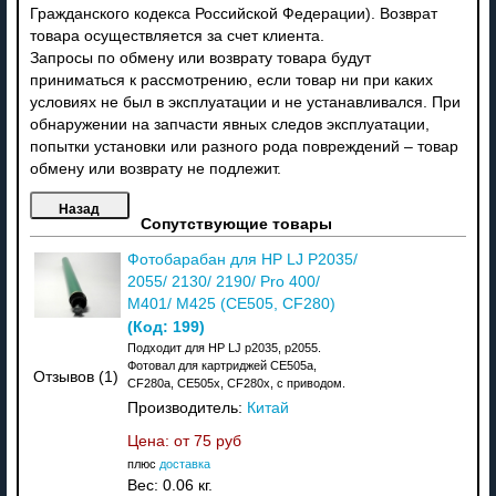
Гражданского кодекса Российской Федерации). Возврат
товара осуществляется за счет клиента.
Запросы по обмену или возврату товара будут
приниматься к рассмотрению, если товар ни при каких
условиях не был в эксплуатации и не устанавливался. При
обнаружении на запчасти явных следов эксплуатации,
попытки установки или разного рода повреждений – товар
обмену или возврату не подлежит.
Сопутствующие товары
Фотобарабан для HP LJ P2035/
2055/ 2130/ 2190/ Pro 400/
M401/ M425 (CE505, CF280)
(Код:
199
)
Подходит для HP LJ p2035, p2055.
Фотовал для картриджей CE505a,
Отзывов (1)
CF280a, CE505x, CF280x, с приводом.
Производитель:
Китай
Цена: от
75 руб
плюс
доставка
Вес:
0.06 кг.