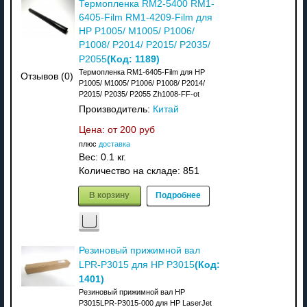
Термопленка RM2-5400 RM1-
6405-Film RM1-4209-Film для
HP P1005/ M1005/ P1006/
P1008/ P2014/ P2015/ P2035/
(Код:
1189
)
P2055
Термопленка RM1-6405-Film для HP
Отзывов (0)
P1005/ M1005/ P1006/ P1008/ P2014/
P2015/ P2035/ P2055 Zh1008-FF-ot
Производитель:
Китай
Цена: от
200 руб
плюс
доставка
Вес:
0.1 кг.
Количество на складе:
851
В корзину
Подробнее
Резиновый прижимной вал
(Код:
LPR-P3015 для HP P3015
1401
)
Резиновый прижимной вал HP
P3015LPR-P3015-000 для HP LaserJet