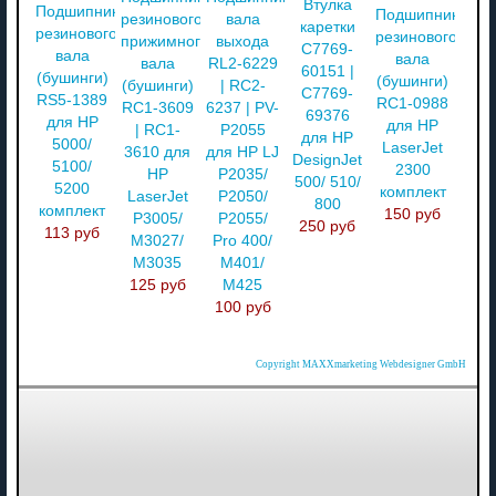
Втулка
Подшипники
Подшипники
резинового
вала
каретки
резинового
резинового
прижимного
выхода
C7769-
вала
вала
вала
RL2-6229
60151 |
(бушинги)
(бушинги)
(бушинги)
| RC2-
C7769-
RS5-1389
RC1-0988
RC1-3609
6237 | PV-
69376
для HP
для HP
| RC1-
P2055
для HP
5000/
LaserJet
3610 для
для HP LJ
DesignJet
5100/
2300
HP
P2035/
500/ 510/
5200
комплект
LaserJet
P2050/
800
комплект
150 руб
P3005/
P2055/
250 руб
113 руб
M3027/
Pro 400/
M3035
M401/
125 руб
M425
100 руб
Copyright MAXXmarketing Webdesigner GmbH