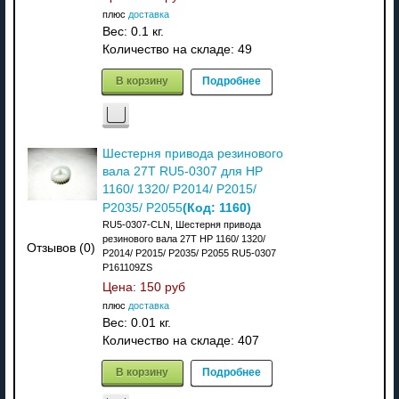
плюс
доставка
Вес:
0.1 кг.
Количество на складе:
49
В корзину
Подробнее
Шестерня привода резинового
вала 27T RU5-0307 для HP
1160/ 1320/ P2014/ P2015/
(Код:
1160
)
P2035/ P2055
RU5-0307-CLN, Шестерня привода
резинового вала 27T HP 1160/ 1320/
Отзывов (0)
P2014/ P2015/ P2035/ P2055 RU5-0307
P161109ZS
Цена:
150 руб
плюс
доставка
Вес:
0.01 кг.
Количество на складе:
407
В корзину
Подробнее