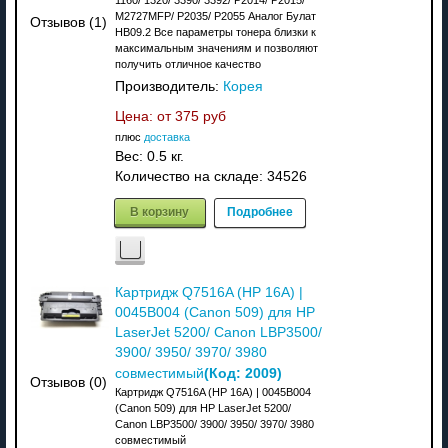
M2727MFP/ P2035/ P2055 Аналог Булат
Отзывов (1)
HB09.2 Все параметры тонера близки к
максимальным значениям и позволяют
получить отличное качество
Производитель:
Корея
Цена: от
375 руб
плюс
доставка
Вес:
0.5 кг.
Количество на складе:
34526
В корзину
Подробнее
Картридж Q7516A (HP 16A) |
0045B004 (Canon 509) для HP
LaserJet 5200/ Canon LBP3500/
3900/ 3950/ 3970/ 3980
(Код:
2009
)
совместимый
Отзывов (0)
Картридж Q7516A (HP 16A) | 0045B004
(Canon 509) для HP LaserJet 5200/
Canon LBP3500/ 3900/ 3950/ 3970/ 3980
совместимый