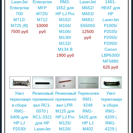
LaserJet
Enterprise
RM2-
LaserJet
1461-
Enterprise
MFP
1652 для
M652/
HEAT для
700
M725/
HP LJ Pro
M653/
HP
M712/
M712
M102/
M681/
LaserJet
M725 (В)
10000
M104/
E65050
P1005/
7500 руб
руб
M106/
12500
P2035/
M130/
руб
P2055/
M132/
P2050/
M134 В
Canon
1900 руб
LBP6300/
MF5880
625 руб
Узел
Резиновый
Резиновый
Термоэлемент
Узел
термозакрепления
прижимной
прижимной
RM1-
термозакреплен
в сборе
вал RC1-
вал LPR-
4248
в сборе
RM1-
0070 |
M125 для
RM2-
RM1-
6406 для
RC1-3321
HP LJ Pro
5425 для
4209 |
HP LJ
для HP
M125/
HP LJ
RM1-
P2030/
LaserJet
M126/
M402
4229 |