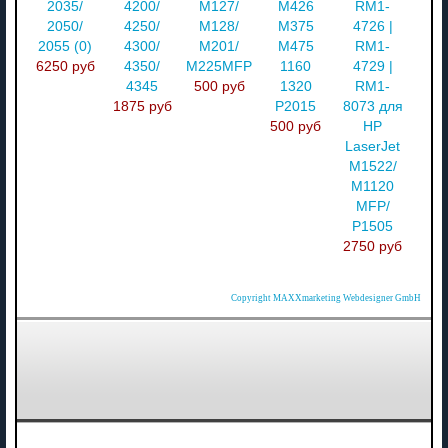
2035/
4200/
M127/
M426
RM1-
2050/
4250/
M128/
M375
4726 |
2055 (0)
4300/
M201/
M475
RM1-
6250 руб
4350/
M225MFP
1160
4729 |
4345
500 руб
1320
RM1-
1875 руб
P2015
8073 для
500 руб
HP
LaserJet
M1522/
M1120
MFP/
P1505
2750 руб
Copyright MAXXmarketing Webdesigner GmbH