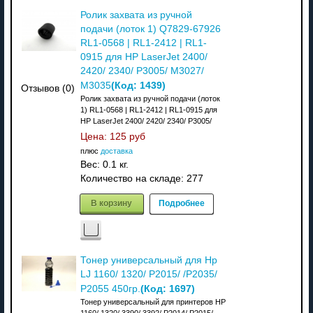
Ролик захвата из ручной
подачи (лоток 1) Q7829-67926
RL1-0568 | RL1-2412 | RL1-
0915 для HP LaserJet 2400/
2420/ 2340/ P3005/ M3027/
(Код:
1439
)
M3035
Отзывов (0)
Ролик захвата из ручной подачи (лоток
1) RL1-0568 | RL1-2412 | RL1-0915 для
HP LaserJet 2400/ 2420/ 2340/ P3005/
Цена:
125 руб
плюс
доставка
Вес:
0.1 кг.
Количество на складе:
277
В корзину
Подробнее
Тонер универсальный для Hp
LJ 1160/ 1320/ P2015/ /P2035/
(Код:
1697
)
P2055 450гр.
Тонер универсальный для принтеров HP
1160/ 1320/ 3390/ 3392/ P2014/ P2015/