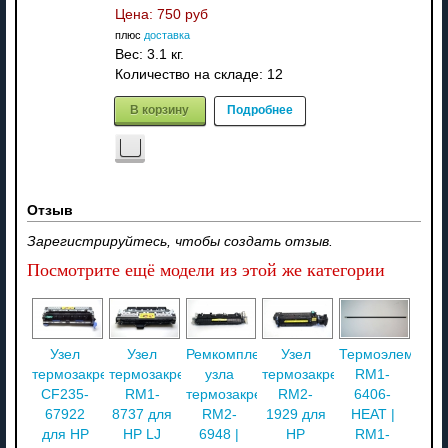
Цена:
750 руб
плюс
доставка
Вес:
3.1 кг.
Количество на складе:
12
В корзину
Подробнее
Отзыв
Зарегистрируйтесь, чтобы создать отзыв.
Посмотрите ещё модели из этой же категории
Узел
Узел
Ремкомплект
Узел
Термоэлемент
термозакрепления
термозакрепления
узла
термозакрепления
RM1-
CF235-
RM1-
термозакрепления
RM2-
6406-
67922
8737 для
RM2-
1929 для
HEAT |
для HP
HP LJ
6948 |
HP
RM1-