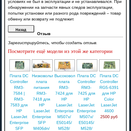
условиях не был в эксплуатации и не устанавливался. При
обнаружении на запчасти явных следов эксплуатации,
попытки установки или разного рода повреждений – товар
обмену или возврату не подлежит.
Отзыв
Зарегистрируйтесь, чтобы создать отзыв.
Посмотрите ещё модели из этой же категории
Плата DC
Низковольтная
Высоковольтная
Плата DC
Плата DC
Controller
плата
плата
Controller
Controller
RM3-
питания
RM3-
RM3-
RG5-6391
7584 |
RM3-
7424 для
7425 для
для HP
RM3-
7418 для
HP
HP
Color
7583 для
HP
LaserJet
LaserJet
LaserJet
HP
LaserJet
Enterprise
Enterprise
4600
LaserJet
Enterprise
M507x/
M507x/
2500 руб
Enterprise
SFP
E50145/
E50145/
SFP
M406dn/
M528/
M528/