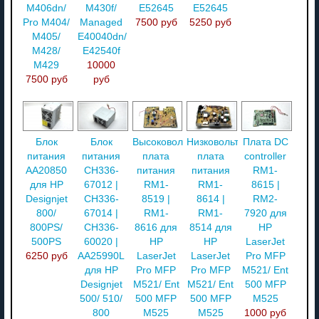
M406dn/
M430f/
E52645
E52645
Pro M404/
Managed
7500 руб
5250 руб
M405/
E40040dn/
M428/
E42540f
M429
10000
7500 руб
руб
Блок
Блок
Высоковольтная
Низковольтная
Плата DC
питания
питания
плата
плата
controller
AA20850
CH336-
питания
питания
RM1-
для HP
67012 |
RM1-
RM1-
8615 |
Designjet
CH336-
8519 |
8614 |
RM2-
800/
67014 |
RM1-
RM1-
7920 для
800PS/
CH336-
8616 для
8514 для
HP
500PS
60020 |
HP
HP
LaserJet
6250 руб
AA25990L
LaserJet
LaserJet
Pro MFP
для HP
Pro MFP
Pro MFP
M521/ Ent
Designjet
M521/ Ent
M521/ Ent
500 MFP
500/ 510/
500 MFP
500 MFP
M525
800
M525
M525
1000 руб