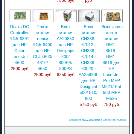
7500 руб
руб
Плата DC
Плата
Блок
Блок
Высоковольтная
Controller
питания
питания
питания
плата
RG5-6391
печки
AA20850
CH336-
питания
для HP
RG5-6400
для HP
67012 |
RM1-
Color
для HP
Designjet
CH336-
8519 |
LaserJet
CLJ 4600/
800/
67014 |
RM1-
4600
4610/
800PS/
CH336-
8616 для
2500 руб
4650
500PS
60020 |
HP
2500 руб
6250 руб
AA25990L
LaserJet
для HP
Pro MFP
Designjet
M521/ Ent
500/ 510/
500 MFP
800
M525
5750 руб
750 руб
Copyright MAXXmarketing Webdesigner GmbH