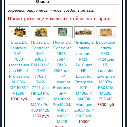
Отзыв
Зарегистрируйтесь, чтобы создать отзыв.
Посмотрите ещё модели из этой же категории
Плата DC
Плата DC
Плата DC
Низковольтная
Высоковольтная
Controller
Controller
Controller
плата
плата
RM1-
RM1-
RM3-
питания
RM3-
7630
9309 |
7584 |
RM3-
7424 для
(восстановл.)
RM1-9113
RM3-
7418 для
HP
для HP LJ
| RM2-
7583 для
HP
LaserJet
Professional
7782 |
HP
LaserJet
Enterprise
M1536/
RM2-
LaserJet
Enterprise
M507x/
CP1525N/
7791 для
Enterprise
SFP
E50145/
P1566
HP LJ Pro
SFP
M406dn/
M528/
1000 руб
400
M406dn/
M430f/
E52645
M401/ Pro
Pro M404/
Managed
7500 руб
400 M425
M405/
E40040dn/
1250 руб
M428/
E42540f
M429
10000