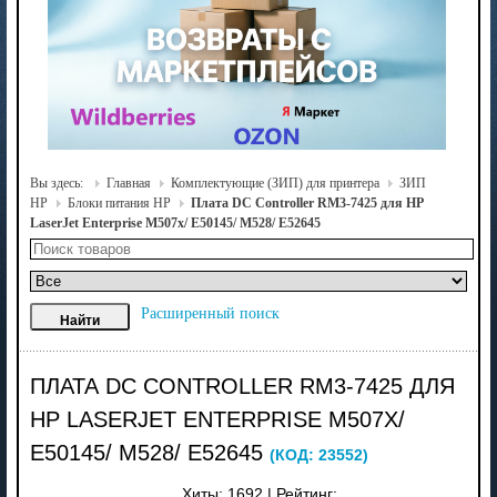
Вы здесь:
Главная
Комплектующие (ЗИП) для принтера
ЗИП
HP
Блоки питания HP
Плата DC Controller RM3-7425 для HP
LaserJet Enterprise M507x/ E50145/ M528/ E52645
Расширенный поиск
ПЛАТА DC CONTROLLER RM3-7425 ДЛЯ
HP LASERJET ENTERPRISE M507X/
E50145/ M528/ E52645
(КОД:
23552
)
Хиты:
1692
|
Рейтинг: