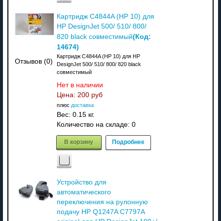
Картридж C4844A (HP 10) для
HP DesignJet 500/ 510/ 800/
(Код:
820 black совместимый
14674
)
Картридж C4844A (HP 10) для HP
Отзывов (0)
DesignJet 500/ 510/ 800/ 820 black
совместимый
Нет в наличии
Цена:
200 руб
плюс
доставка
Вес:
0.15 кг.
Количество на складе:
0
В корзину
Подробнее
Устройство для
автоматического
переключения на рулонную
подачу HP Q1247A C7797A