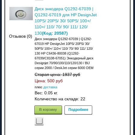
Диск энкодера Q1292-67039 |
Q1292-67019 для HP DesignJet
10PS/ 20PS/ 30/ 50PS/ 100+/
110+/ 110/ 70/ 90/ 111/ 120/
(Код:
20587
)
130
Отзывов (0)
Диск энкодера Q1292-67039 | Q1292-
67019 HP DesignJet 10PS/ 20PS/ 30/
50PS/ 100+/ 110+/ 110/ 70/ 90/ 111/ 120/
130 HP C6436-80038 (Q1292-
67039/C8108-67051) Энкодерный диск
Designjet 70/90/100/110/120/130 / BIJ
серии 2000 / DeskJet серии 6000 OEM
Старая цена:
1937 руб
Цена:
500 руб
плюс
доставка
Вес:
0.05 кг.
Количество на складе:
22
В корзину
Подробнее