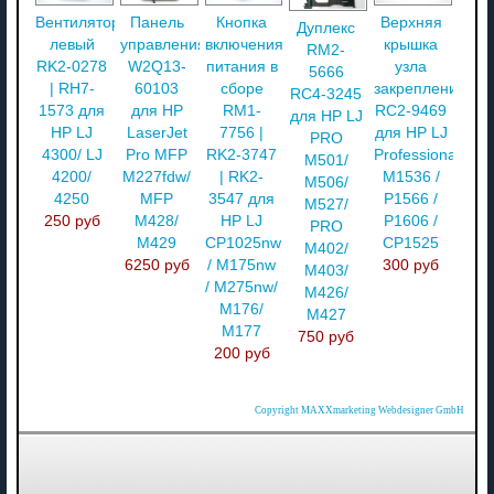
Вентилятор
Панель
Кнопка
Верхняя
Дуплекс
левый
управления
включения
крышка
RM2-
RK2-0278
W2Q13-
питания в
узла
5666
| RH7-
60103
сборе
закрепления
RC4-3245
1573 для
для HP
RM1-
RC2-9469
для HP LJ
HP LJ
LaserJet
7756 |
для HP LJ
PRO
4300/ LJ
Pro MFP
RK2-3747
Professional
M501/
4200/
M227fdw/
| RK2-
M1536 /
M506/
4250
MFP
3547 для
P1566 /
M527/
250 руб
M428/
HP LJ
P1606 /
PRO
M429
CP1025nw
CP1525
M402/
6250 руб
/ M175nw
300 руб
M403/
/ M275nw/
M426/
M176/
M427
M177
750 руб
200 руб
Copyright MAXXmarketing Webdesigner GmbH