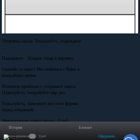
Отправка заказа. Пожалуйста, подождите
...
Подождите... Кладем товар в корзину
Спасибо за заказ! Мы свяжемся с Вами в
ближайшее время
Возникла проблема с отправкой заказа.
Пожалуйста, попробуйте еще раз.
Пожалуйста, заполните все поля формы
перед отправкой.
Минимальная сумма заказа - 0 руб.
История
Блокнот
Оформить
0
0 руб