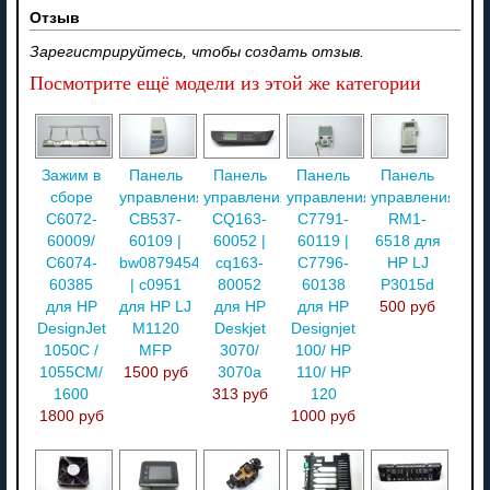
Отзыв
Зарегистрируйтесь, чтобы создать отзыв.
Посмотрите ещё модели из этой же категории
Зажим в
Панель
Панель
Панель
Панель
сборе
управления
управления
управления
управления
C6072-
CB537-
CQ163-
C7791-
RM1-
60009/
60109 |
60052 |
60119 |
6518 для
C6074-
bw0879454
cq163-
C7796-
HP LJ
60385
| c0951
80052
60138
P3015d
для HP
для HP LJ
для HP
для HP
500 руб
DesignJet
M1120
Deskjet
Designjet
1050C /
MFP
3070/
100/ HP
1055CM/
1500 руб
3070a
110/ HP
1600
313 руб
120
1800 руб
1000 руб