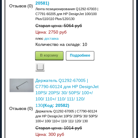
20581
)
Отзывов (0)
Лента позиционирования Q1292-67003 |
C7791-60205 для HP DesignJet 100/100
Plus/110/110 Plus/120/130
Старая цена:
5064 руб
Цена:
2750 руб
плюс
доставка
Количество на складе:
10
В корзину
Подробнее
Держатель Q1292-67005 |
C7790-60124 для HP DesignJet
10PS/ 20PS/ 30/ 50PS/ 100+/
100/ 110+/ 110/ 111/ 120/
(Код:
20582
)
130
Отзывов (0)
Держатель Q1292-67005 | C7790-60124
для HP DesignJet 10PS/ 20PS/ 30/ 50PS/
100+/ 100/ 110+/ 110/ 111/ 120/ 130
Старая цена:
1014 руб
Цена:
300 руб