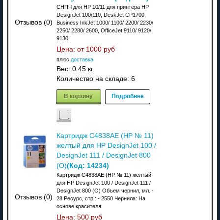
СНПЧ для HP 10/11 для принтера HP
DesignJet 100/110, DeskJet CP1700,
Отзывов (0)
Business InkJet 1000/ 1100/ 2200/ 2230/
2250/ 2280/ 2600, OfficeJet 9110/ 9120/
9130
Цена: от
1000 руб
плюс
доставка
Вес:
0.45 кг.
Количество на складе:
6
В корзину
Подробнее
Картридж C4838AE (HP № 11)
желтый для HP DesignJet 100 /
DesignJet 111 / DesignJet 800
(Код:
14234
)
(O)
Картридж C4838AE (HP № 11) желтый
для HP DesignJet 100 / DesignJet 111 /
DesignJet 800 (O) Объем чернил, мл. -
Отзывов (0)
28 Ресурс, стр.: - 2550 Чернила: На
основе красителя
Цена:
500 руб