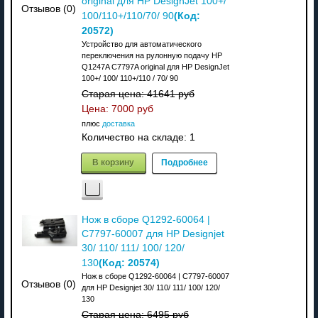
original для HP DesignJet 100+/
Отзывов (0)
(Код:
100/110+/110/70/ 90
20572
)
Устройство для автоматического
переключения на рулонную подачу HP
Q1247A C7797A original для HP DesignJet
100+/ 100/ 110+/110 / 70/ 90
Старая цена:
41641 руб
Цена:
7000 руб
плюс
доставка
Количество на складе:
1
В корзину
Подробнее
Нож в сборе Q1292-60064 |
C7797-60007 для HP Designjet
30/ 110/ 111/ 100/ 120/
(Код:
20574
)
130
Нож в сборе Q1292-60064 | C7797-60007
Отзывов (0)
для HP Designjet 30/ 110/ 111/ 100/ 120/
130
Старая цена:
6495 руб