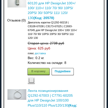
60120 для HP DesignJet 100+/
100/ 110+/ 110/ 70/ 90/ 10PS/
20PS/ 30/ 50PS/ 111/ 120/
(Код:
20578
)
130
Отзывов (0)
Двигатель каретки Q1292-60218 |
C8108-67038 | C8173-67025 | C2693-
67045 для HP DesignJet 100+/ 100/ 110+/
110/ 70/ 90/ 10PS/ 20PS/ 30/ 50PS/ 111/
120/ 130
Старая цена:
2738 руб
Цена:
625 руб
плюс
доставка
Вес:
0.2 кг.
Количество на складе:
8
В корзину
Подробнее
Лента позиционирования
Q1292-67003 | C7791-60205
для HP DesignJet 100/100
(Код:
Plus/110/110 Plus/120/130