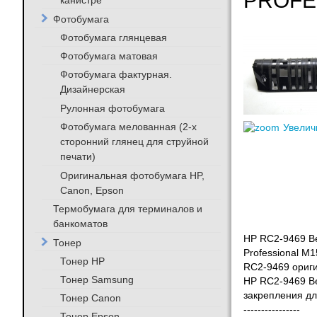
PROFES
канистре
Фотобумага
Фотобумага глянцевая
Фотобумага матовая
Фотобумага фактурная.
Дизайнерская
Рулонная фотобумага
Фотобумага мелованная (2-х
Увелич
сторонний глянец для струйной
печати)
Оригинальная фотобумага HP,
Canon, Epson
Термобумага для терминалов и
банкоматов
HP RC2-9469 Ве
Тонер
Professional M1
Тонер HP
RC2-9469 ориги
Тонер Samsung
HP RC2-9469 Ве
закрепления дл
Тонер Canon
----------------
Тонер Epson