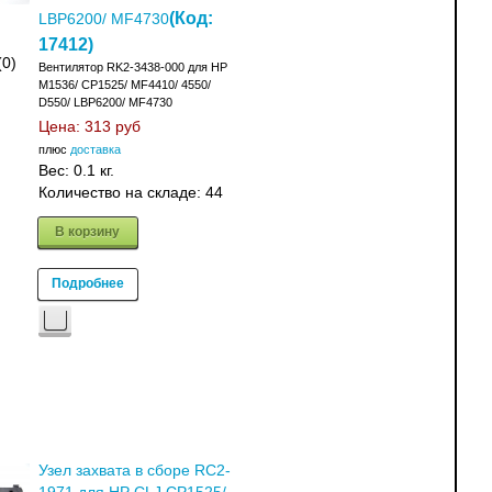
(Код:
LBP6200/ MF4730
17412
)
(0)
Вентилятор RK2-3438-000 для HP
M1536/ CP1525/ MF4410/ 4550/
D550/ LBP6200/ MF4730
Цена:
313 руб
плюс
доставка
Вес:
0.1 кг.
Количество на складе:
44
В корзину
Подробнее
Узел захвата в сборе RC2-