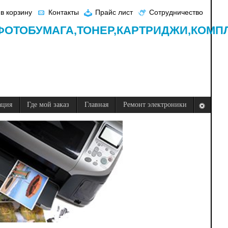
в корзину
Контакты
Прайс лист
Сотрудничество
ФОТОБУМАГА,
ТОНЕР,
КАРТРИДЖИ,
КОМП
ация
Где мой заказ
Главная
Ремонт электроники