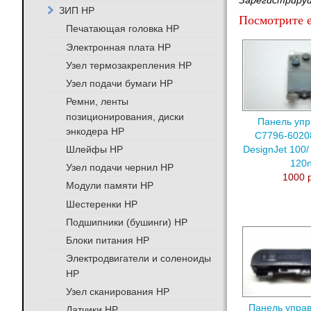
Зарегистрируй
ЗИП HP
Посмотрите е
Печатающая головка HP
Электронная плата HP
Узел термозакрепления HP
Узел подачи бумаги HP
Ремни, ленты
позиционирования, диски
Панель упр
энкодера HP
C7796-6020
Шлейфы HP
DesignJet 100/
120n
Узел подачи чернил HP
1000 
Модули памяти HP
Шестеренки HP
Подшипники (бушинги) HP
Блоки питания HP
Электродвигатели и соленоиды
HP
Узел сканирования HP
Панель управ
Датчики HP