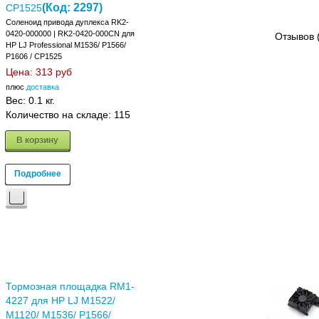
(Код:
2297
)
CP1525
Соленоид привода дуплекса RK2-
0420-000000 | RK2-0420-000CN для
Отзывов 
HP LJ Professional M1536/ P1566/
P1606 / CP1525
Цена:
313 руб
плюс
доставка
Вес:
0.1 кг.
Количество на складе:
115
В корзину
Подробнее
Тормозная площадка RM1-
4227 для HP LJ M1522/
M1120/ M1536/ P1566/