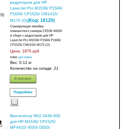
редуктором для HP
LaserJet Pro M1536/ P1566/
P1606/ CP1525/ CM1415/
(0)
(Код:
16120
)
M175 (О)
Сканирующая линейка
планшетного сканера CE538-40028
в сборе с редуктором для HP
LaserJet Pro M1536/ P1566/ P1606/
CP1525/ CM1415/ M175 (О)
Цена:
1875 руб
плюс
доставка
Вес:
0.12 кг.
Количество на складе:
21
В корзину
Подробнее
Вентилятор RK2-3438-000
для HP M1536/ CP1525/
MF4410/ 4550/ D550/