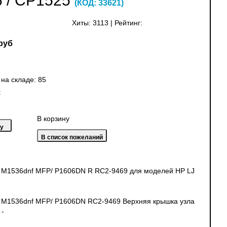
6 / CP1525
(КОД:
33621
)
Хиты:
3113
|
Рейтинг:
руб
 на складе:
85
:
В корзину
J M1536dnf MFP/ P1606DN R RC2-9469 для моделей HP LJ
J M1536dnf MFP/ P1606DN RC2-9469 Верхняя крышка узла
 -