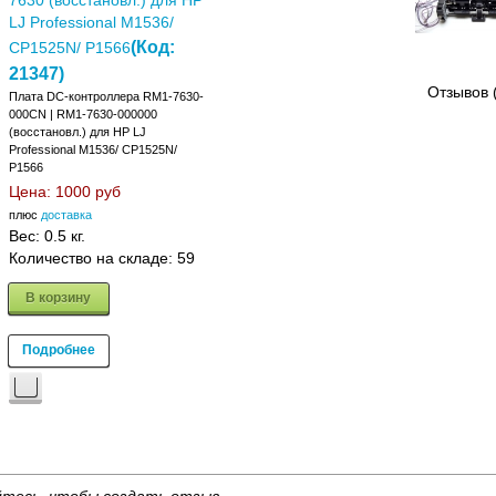
7630 (восстановл.) для HP
LJ Professional M1536/
(Код:
CP1525N/ P1566
21347
)
Отзывов 
Плата DC-контроллера RM1-7630-
000CN | RM1-7630-000000
(восстановл.) для HP LJ
Professional M1536/ CP1525N/
P1566
Цена:
1000 руб
плюс
доставка
Вес:
0.5 кг.
Количество на складе:
59
В корзину
Подробнее