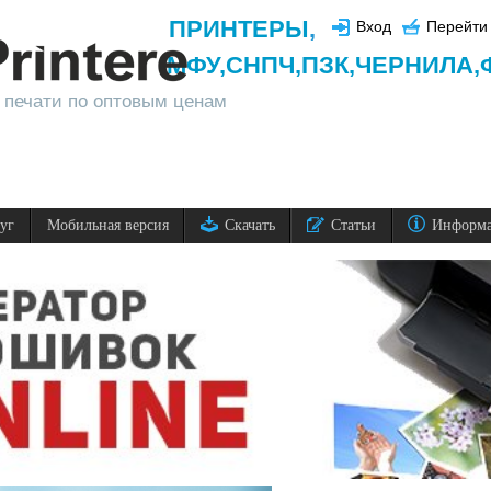
ПРИНТЕРЫ
,
Вход
Перейти 
МФУ,
СНПЧ,
ПЗК,
ЧЕРНИЛА,
 печати по оптовым ценам
луг
Мобильная версия
Скачать
Статьи
Информ