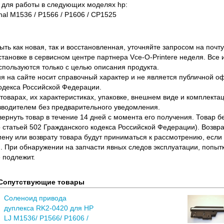
 для работы в следующих моделях hp:
nal M1536 / P1566 / P1606 / CP1525
ть как новая, так и восстановленная, уточняйте запросом на почту
становке в сервисном центре партнера Vce-O-Printere неделя. Все
спользуются только с целью описания продукта.
 на сайте носит справочный характер и не является публичной 
одекса Российской Федерации.
оварах, их характеристиках, упаковке, внешнем виде и комплектаци
водителем без предварительного уведомления.
вернуть товар в течение 14 дней с момента его получения. Товар 
о статьей 502 Гражданского кодекса Российской Федерации). Возвра
ену или возврату товара будут приниматься к рассмотрению, если т
. При обнаружении на запчасти явных следов эксплуатации, попыт
 подлежит.
Сопутствующие товары
Соленоид привода
дуплекса RK2-0420 для HP
LJ M1536/ P1566/ P1606 /