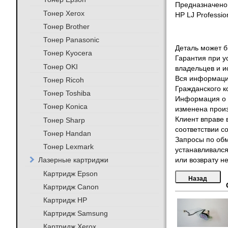
Предназначено
Тонер Xerox
HP LJ Professio
Тонер Brother
Тонер Panasonic
Деталь может бы
Тонер Kyocera
Гарантия при у
Тонер OKI
владельцев и и
Вся информация
Тонер Ricoh
Гражданского к
Тонер Toshiba
Информация о т
Тонер Konica
изменена произ
Клиент вправе 
Тонер Sharp
соответствии с
Тонер Handan
Запросы по обм
Тонер Lexmark
устанавливался
Лазерные картриджи
или возврату не
Картридж Epson
Картридж Canon
Картридж HP
Картридж Samsung
Картридж Xerox