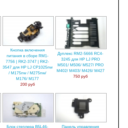
Кнопка включения
Дуплекс RM2-5666 RC4-
питания в сборе RM1-
3245 для HP LJ PRO
7756 | RK2-3747 | RK2-
M501/ M506/ M527/ PRO
3547 для HP LJ CP1025nw
M402/ M403/ M426/ M427
/ M175nw / M275nw/
750 руб
M176/ M177
200 руб
Блок степлера B5L46-
Панель управления