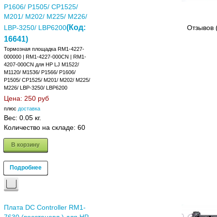
P1606/ P1505/ CP1525/
M201/ M202/ M225/ M226/
(Код:
LBP-3250/ LBP6200
Отзывов 
16641
)
Тормозная площадка RM1-4227-
000000 | RM1-4227-000CN | RM1-
4207-000CN для HP LJ M1522/
M1120/ M1536/ P1566/ P1606/
P1505/ CP1525/ M201/ M202/ M225/
M226/ LBP-3250/ LBP6200
Цена:
250 руб
плюс
доставка
Вес:
0.05 кг.
Количество на складе:
60
В корзину
Подробнее
Плата DC Controller RM1-