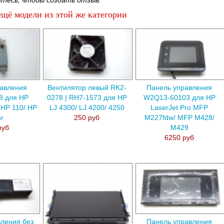
тесь, чтобы создать отзыв.
щё модели из этой же категории
авления
Вентилятор левый RK2-
Панель управления
8 для HP
0278 | RH7-1573 для HP
W2Q13-60103 для HP
 HP 110/ HP
LJ 4300/ LJ 4200/ 4250
LaserJet Pro MFP
r
250 руб
M227fdw/ MFP M428/
руб
M429
6250 руб
ления без
Панель управления