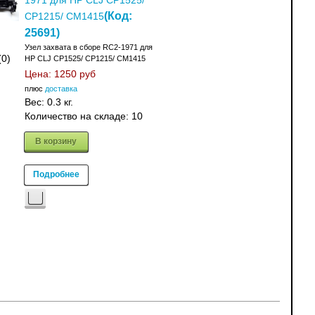
1971 для HP CLJ CP1525/
(Код:
CP1215/ CM1415
25691
)
Узел захвата в сборе RC2-1971 для
(0)
HP CLJ CP1525/ CP1215/ CM1415
Цена:
1250 руб
плюс
доставка
Вес:
0.3 кг.
Количество на складе:
10
В корзину
Подробнее