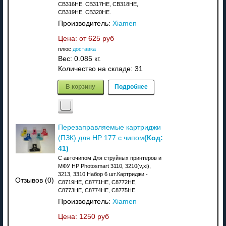
CB316HE, CB317HE, CB318HE,
CB319HE, CB320HE.
Производитель:
Xiamen
Цена: от
625 руб
плюс
доставка
Вес:
0.085 кг.
Количество на складе:
31
В корзину
Подробнее
Перезаправляемые картриджи
(Код:
(ПЗК) для HP 177 с чипом
41
)
С авточипом Для струйных принтеров и
МФУ HP Photosmart 3110, 3210(v,xi),
3213, 3310 Набор 6 шт.Картриджи -
Отзывов (0)
C8719HE, C8771HE, C8772HE,
C8773HE, C8774HE, C8775HE.
Производитель:
Xiamen
Цена:
1250 руб