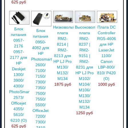
625 руб
Низковольтная
Высоковольтная
Плата DC
Блок
Блок
плата
плата
Controller
питания
питания
RM2-
RM2-
RG5-4606
0957-
0950-
8214 |
8237 |
для HP
2176
4082 для
RM2-
RM2-
LaserJet
0957-
HP
8213 для
9151 |
1100/
2177 для
Photosmart
HP LJ Pro
RM2-
Canon
HP
2600/
M130/
8231 для
LBP-800/
Deskjet
7100/
M132/
HP LJ Pro
810/ P420
1300/
7150/
M134
M102/
(O)
3900/
7300/
1875 руб
M104/
1000 руб
4300/
7350/
M106/
PhotoSmart
7500/
M130/
2573/
7550/
M132/
Officejet
5500/
M134
4355/
OfficeJet
1250 руб
5610/
7200/
6210 (О)
7300/
625 руб
7410